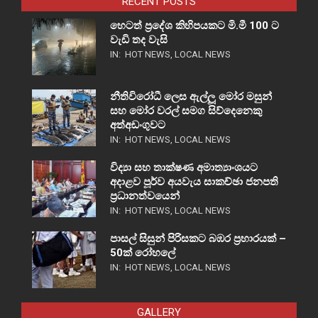
RECENT POSTS
හෙටත් ප්‍රදේශ කිහිපයකට මි.මී 100 ට
වැඩි තද වැසි
IN:
HOT NEWS
,
LOCAL NEWS
නීතිවිරෝධී ලෙස ඇල්ලූ මෝර මසුන්
සහ මෝර වරල් සමග සිව්දෙනෙකු
අත්අඩංගුවට
IN:
HOT NEWS
,
LOCAL NEWS
විද්‍යා සහ තාක්ෂණ අමාත්‍යාංශයට
අදාළව පූර්ව අයවැය සාකච්ඡා ජනපති
ප්‍රධානත්වයෙන්
IN:
HOT NEWS
,
LOCAL NEWS
පාසල් සිසුන් පිරිසකට බඹර ප්‍රහාරයක් –
50ක් රෝහලේ
IN:
HOT NEWS
,
LOCAL NEWS
GALLERY