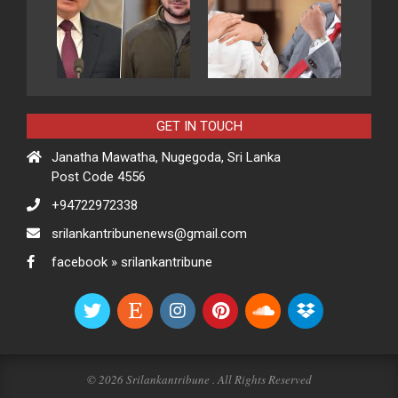
GET IN TOUCH
Janatha Mawatha, Nugegoda, Sri Lanka
Post Code 4556
+94722972338
srilankantribunenews@gmail.com
facebook » srilankantribune
© 2026 Srilankantribune . All Rights Reserved