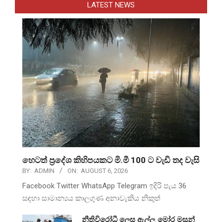
LATEST NEWS
හෙටත් ප්‍රදේශ කිහිපයකට මි.මී 100 ට වැඩි තද වැසි
BY:
ADMIN
ON:
AUGUST 6, 2026
Facebook Twitter WhatsApp Telegram ඉදිරි පැය 36
සඳහා සාමාන්‍යය කාලගුණ අනාවැකිය නිකුත්
නීතිවිරෝධී ලෙස ඇල්ලූ මෝර මසුන්