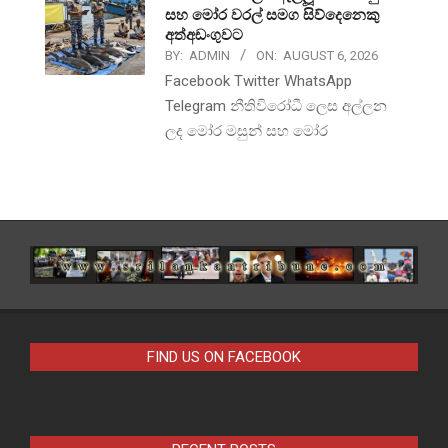
සහ මෝර වරල් සමග සිව්දෙනෙකු
අත්අඩංගුවට
BY:
ADMIN
ON:
AUGUST 6, 2026
Facebook Twitter WhatsApp
Telegram නීතිවිරෝධී ලෙස අල්ලන
ලද මෝර මසුන් සහ මෝර
FIND US ON FACEBOOK