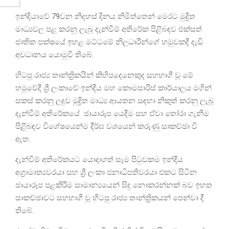
ඉන්දියාවේ 79වන නිදහස් දිනය නිමිත්තෙන් මෙරට මුද්‍රිත
මාධ්‍යවල පළ කරනු ලැබූ දැන්වීම් අතිරේක පිළිබඳව එක්සත්
ජාතික පක්ෂයේ ඉහළ මට්ටමේ නිලධාරීන්ගේ හමුවකදී දැඩි
අවධානය යොමුවී තිබේ.
හිටපු රාජ්‍ය තාන්ත්‍රිකයින් කිහිපදෙනෙකුද සහභාගී වූ මේ
හමුවේදී ශ්‍රී ලංකාවේ ඉන්දීය මහ කොමසාරිස් කාර්යාලය මගින්
සකස් කරනු ලදුව මුද්‍රිත මාධ්‍ය ආයතන සඳහා නිකුත් කරනු ලැබූ
දැන්වීම් අතිරේකයේ ඡායාරූප යෙදීම සහ ඒවා තෝරා ගැනීම
පිළිබඳව විශේෂයෙන්ම දීර්ඝ වශයෙන් කරුණු සාකච්ඡා වී
ඇත.
දැන්වීම් අතිරේකයට යොදාගත් සෑම පිටුවකම ඉන්දීය
අග්‍රාමාත්‍යවරයා සහ ශ්‍රී ලංකා ජනාධිපතිවරයා එකට සිටින
ඡායාරූප පළකිරීම සාමාන්‍යයෙන් සිදු නොකරන්නක් බව ඉහත
සාකච්ඡාවට සහභාගී වූ හිටපු රාජ්‍ය තාන්ත්‍රිකයන් පෙන්වා දී
තිබේ.