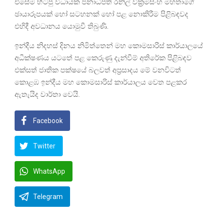
එසේම හිටපු විධායක ජනාධිපති රනිල් වික්‍රමසිංහ මහතාගේ
ඡායාරූපයක් හෝ සටහනක් හෝ පළ නොකිරීම පිළිබඳවද
එහිදී අවධානය යොමුවී තිබුණි.
ඉන්දීය නිදහස් දිනය නිමිත්තෙන් මහ කොමසාරිස් කාර්යාලයේ
අධීක්ෂණය යටතේ පළ කෙරුණු දැන්වීම් අතිරේක පිළිබඳව
එක්සත් ජාතික පක්ෂයේ බලවත් අප්‍රසාදය මේ වනවිටත්
කොළඹ ඉන්දීය මහ කොමසාරිස් කාර්යාලය වෙත පළකර
ඇතැයිද වාර්තා වෙයි.
Facebook
Twitter
WhatsApp
Telegram