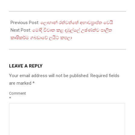
2025-
08-
Previous Post:
ලොහාන් රත්වත්තේ අභාවප්‍රාප්ත වෙයි
15
Next Post:
මෝදි විවෘත කළ දඹුල්ලේ උෂ්ණත්ව පාලිත
කෘෂිකර්ම ගබඩාවේ ලයිට් කපලා
LEAVE A REPLY
Your email address will not be published.
Required fields
are marked
*
Comment
*