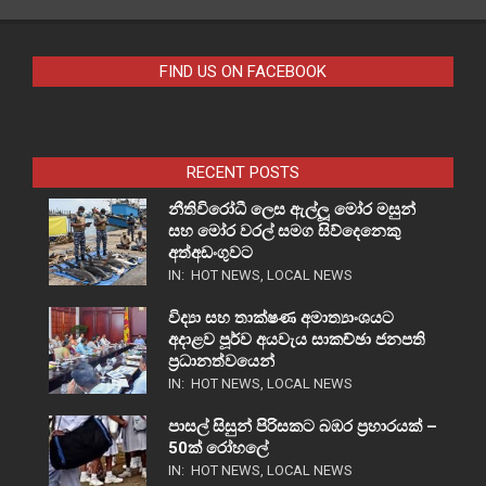
FIND US ON FACEBOOK
RECENT POSTS
නීතිවිරෝධී ලෙස ඇල්ලූ මෝර මසුන්
සහ මෝර වරල් සමග සිව්දෙනෙකු
අත්අඩංගුවට
IN:
HOT NEWS
,
LOCAL NEWS
විද්‍යා සහ තාක්ෂණ අමාත්‍යාංශයට
අදාළව පූර්ව අයවැය සාකච්ඡා ජනපති
ප්‍රධානත්වයෙන්
IN:
HOT NEWS
,
LOCAL NEWS
පාසල් සිසුන් පිරිසකට බඹර ප්‍රහාරයක් –
50ක් රෝහලේ
IN:
HOT NEWS
,
LOCAL NEWS