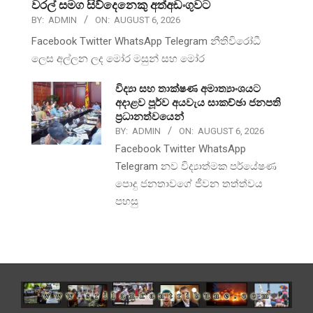
වරල් සමග සිව්දෙනෙකු අත්අඩංගුවට
BY:
ADMIN
ON:
AUGUST 6, 2026
Facebook Twitter WhatsApp Telegram නීතිවිරෝධී
ලෙස අල්ලන ලද මෝර මසුන් සහ මෝර
විද්‍යා සහ තාක්ෂණ අමාත්‍යාංශයට
අදාළව පූර්ව අයවැය සාකච්ඡා ජනපති
ප්‍රධානත්වයෙන්
BY:
ADMIN
ON:
AUGUST 6, 2026
Facebook Twitter WhatsApp
Telegram නව විද්‍යාත්මක පර්යේෂණ
පොදු ජනතාවගේ ජීවන තත්ත්වය
පහසු