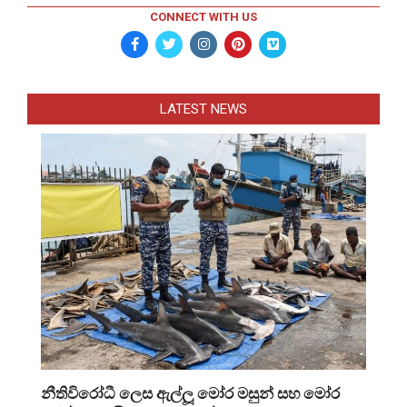
CONNECT WITH US
LATEST NEWS
නීතිවිරෝධී ලෙස ඇල්ලූ මෝර මසුන් සහ මෝර