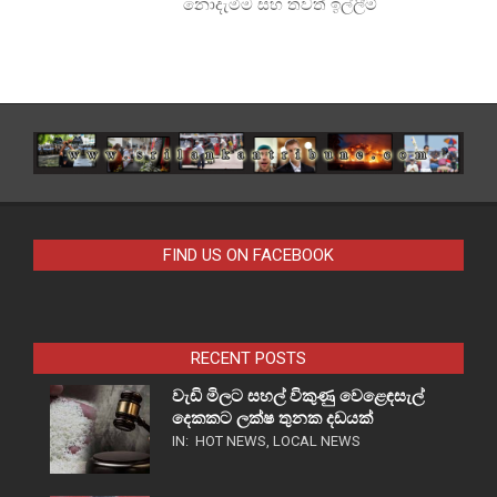
නොදැමීම සහ තවත් ඉල්ලීම්
FIND US ON FACEBOOK
RECENT POSTS
වැඩි මිලට සහල් විකුණු වෙළෙඳසැල්
දෙකකට ලක්ෂ තුනක දඩයක්
IN:
HOT NEWS
,
LOCAL NEWS