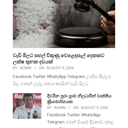
වැඩි මිලට සහල් විකුණු වෙළෙඳසැල් දෙකකට
ලක්ෂ තුනක දඩයක්
BY:
ADMIN
ON:
AUGUST 9, 2026
Facebook Twitter WhatsApp Telegram උපරිම සිල්ලර
මිල ගණන් උල්ලංඝනය කරමින් වැඩි මිලට
දිවයින පුරා ග්‍රාම නිලධාරීන් වෘත්තීය
ක්‍රියාමාර්ගයක
BY:
ADMIN
ON:
AUGUST 9, 2026
Facebook Twitter WhatsApp
Telegram ගමන් වියදම් දීමනාව ඉහළ