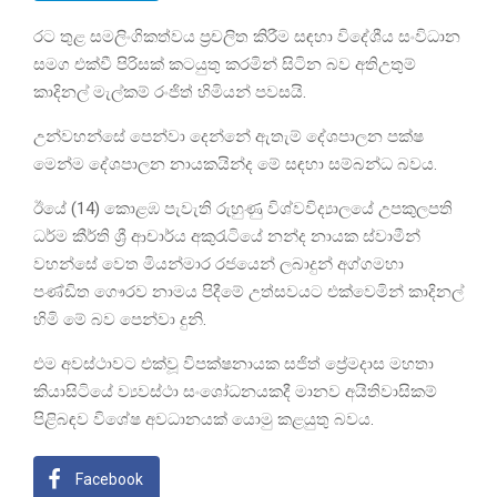
රට තුළ සමලිංගිකත්වය ප්‍රචලිත කිරීම සඳහා විදේශීය සංවිධාන
සමග එක්වී පිරිසක් කටයුතු කරමින් සිටින බව අතිඋතුම්
කාදිනල් මැල්කම් රංජිත් හිමියන් පවසයි.
උන්වහන්සේ පෙන්වා දෙන්නේ ඇතැම් දේශපාලන පක්ෂ
මෙන්ම දේශපාලන නායකයින්ද මේ සඳහා සම්බන්ධ බවය.
ඊයේ (14) කොළඹ පැවැති රුහුණු විශ්වවිද්‍යාලයේ උපකුලපති
ධර්ම කීර්ති ශ්‍රී ආචාර්ය අකුරැටියේ නන්ද නායක ස්වාමීන්
වහන්සේ වෙත මියන්මාර රජයෙන් ලබාදුන් අග්ගමහා
පණ්ඩිත ගෞරව නාමය පිදීමේ උත්සවයට එක්වෙමින් කාදිනල්
හිමි මේ බව පෙන්වා දුනි.
එම අවස්ථාවට එක්වූ විපක්ෂනායක සජිත් ප්‍රේමදාස මහතා
කියාසිටියේ ව්‍යවස්ථා සංශෝධනයකදී මානව අයිතිවාසිකම්
පිළිබඳව විශේෂ අවධානයක් යොමු කළයුතු බවය.
Facebook