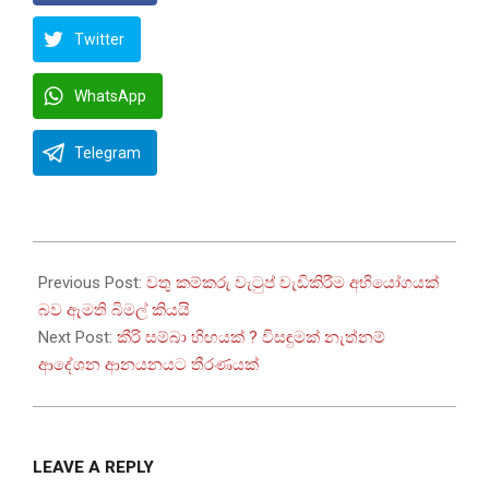
Twitter
WhatsApp
Telegram
2025-
08-
Previous Post:
වතු කම්කරු වැටුප් වැඩිකිරීම අභියෝගයක්
15
බව ඇමති බිමල් කියයි
Next Post:
කීරි සම්බා හිඟයක් ? විසඳුමක් නැත්නම්
ආදේශන ආනයනයට තීරණයක්
LEAVE A REPLY