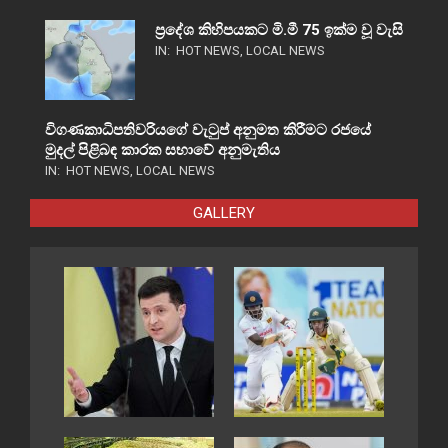
ප්‍රදේශ කිහිපයකට මි.මී 75 ඉක්ම වූ වැසි
IN:
HOT NEWS
,
LOCAL NEWS
විගණකාධිපතිවරියගේ වැටුප් අනුමත කිරීමට රජයේ
මුදල් පිළිබඳ කාරක සභාවේ අනුමැතිය
IN:
HOT NEWS
,
LOCAL NEWS
GALLERY