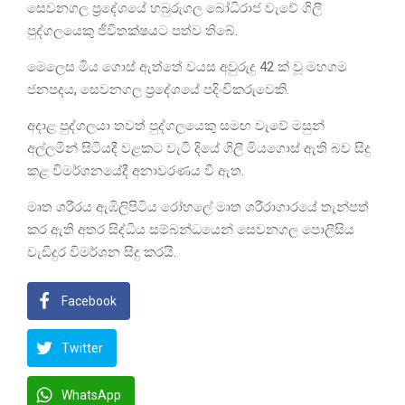
සෙවනගල ප්‍රදේශයේ හබුරුගල බෝධිරාජ වැවේ ගිලී
පුද්ගලයෙකු ජීවිතක්ෂයට පත්ව තිබේ.
මෙලෙස මිය ගොස් ඇත්තේ වයස අවුරුදු 42 ක් වූ මහගම
ජනපදය, සෙවනගල ප්‍රදේශයේ පදිංචිකරුවෙකි.
අදාළ පුද්ගලයා තවත් පුද්ගලයෙකු සමඟ වැවේ මසුන්
අල්ලමින් සිටියදී වළකට වැටී දියේ ගිලී මියගොස් ඇති බව සිදු
කළ විමර්ශනයේදී අනාවරණය වී ඇත.
මෘත ශරීරය ඇඹිලිපිටිය රෝහලේ මෘත ශරීරාගාරයේ තැන්පත්
කර ඇති අතර සිද්ධිය සම්බන්ධයෙන් සෙවනගල පොලිසිය
වැඩිදුර විමර්ශන සිදු කරයි.
Facebook
Twitter
WhatsApp