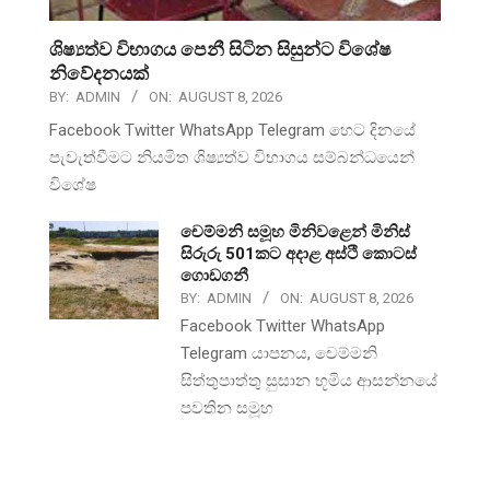
ශිෂ්‍යත්ව විභාගය පෙනී සිටින සිසුන්ට විශේෂ
නිවේදනයක්
BY:
ADMIN
ON:
AUGUST 8, 2026
Facebook Twitter WhatsApp Telegram හෙට දිනයේ
පැවැත්වීමට නියමිත ශිෂ්‍යත්ව විභාගය සම්බන්ධයෙන්
විශේෂ
චෙම්මනි සමූහ මිනිවළෙන් මිනිස්
සිරුරු 501කට අදාළ අස්ථි කොටස්
ගොඩගනී
BY:
ADMIN
ON:
AUGUST 8, 2026
Facebook Twitter WhatsApp
Telegram යාපනය, චෙම්මනි
සිත්තුපාත්තු සුසාන භූමිය ආසන්නයේ
පවතින සමූහ