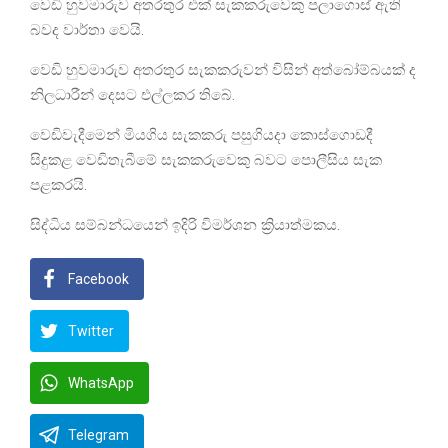
වෙඩි හුවමාරුව අතරතුර එක් සැකකරුවෙකු පලාගොස් ඇති
බවද වාර්තා වෙයි.
වෙඩි හුවමාරුව අතරතුර සැකකරුවන් විසින් අත්බෝම්බයක් ද
නිලධාරීන් දෙසට එල්ලකර තිබේ.
වෙඩිවැදීමෙන් මියගිය සැකකරු පසුගියදා කොස්ගොඩදී
සිදුකළ වෙඩිතැබීමේ සැකකරුවෙකු බවට පොලීසිය සැක
පළකරයි.
සිද්ධිය සම්බන්ධයෙන් ඉදිරි විමර්ශන ක්‍රියාත්මකය.
Facebook
Twitter
WhatsApp
Telegram