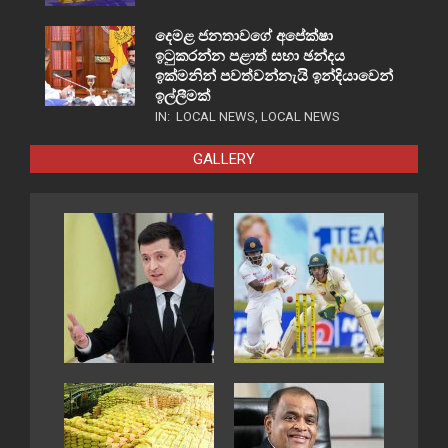
දෙමළ ජනතාවගේ අපේක්ෂා
ඉටුකරන්න පළාත් සභා ඡන්දය
ඉක්මනින් පවත්වන්නැයි ඉන්දියාවෙන්
ඉල්ලීමක්
IN:
LOCAL NEWS
,
LOCAL NEWS
GALLERY