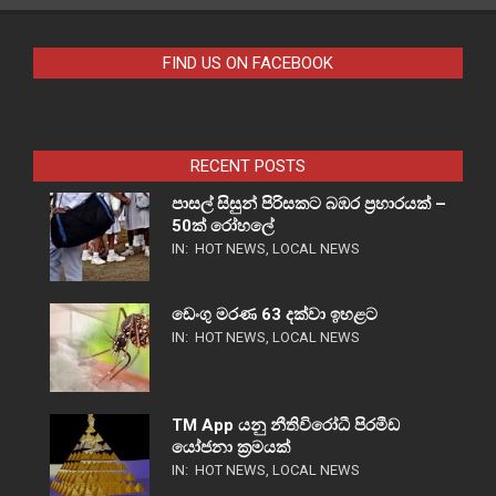
FIND US ON FACEBOOK
RECENT POSTS
පාසල් සිසුන් පිරිසකට බඹර ප්‍රහාරයක් –
50ක් රෝහලේ
IN:
HOT NEWS
,
LOCAL NEWS
ඩෙංගු මරණ 63 දක්වා ඉහළට
IN:
HOT NEWS
,
LOCAL NEWS
TM App යනු නීතිවිරෝධී පිරමීඩ
යෝජනා ක්‍රමයක්
IN:
HOT NEWS
,
LOCAL NEWS