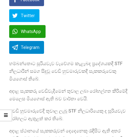
Twitter
WhatsApp
Telegram
හම්බන්තොට සූරියවැව වැවේගම කැළෑබද ප්‍රදේශයකදී STF
නිලධාරීන් සමග සිදුවූ වෙඩි හුවමාරුවකදී සැකකරුවෙකු
මියගොස් තිබේ.
අදාළ සැකකරු වෙඩිවැදීමෙන් තුවාල ලබා රෝහල්ගත කිරීමේදී
මෙලෙස මියගොස් ඇති බව වාර්තා වෙයි.
වෙඩි හුවමාරුවේදී තුවාල ලැබූ STF නිලධාරියෙකු ද සූරියවැව
රෝහලට ඇතුළත් කර තිබේ.
අදාළ ස්ථානයේ සැකකරුවන් දෙදෙනෙකු රැඳීසිට ඇති අතර