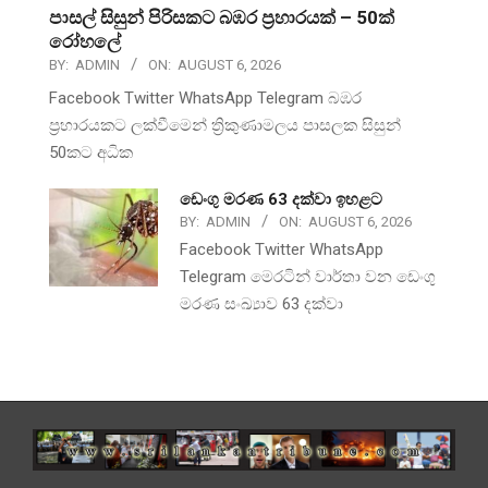
පාසල් සිසුන් පිරිසකට බඹර ප්‍රහාරයක් – 50ක්
රෝහලේ
BY:
ADMIN
ON:
AUGUST 6, 2026
Facebook Twitter WhatsApp Telegram බඹර
ප්‍රහාරයකට ලක්වීමෙන් ත්‍රිකුණාමලය පාසලක සිසුන්
50කට අධික
ඩෙංගු මරණ 63 දක්වා ඉහළට
BY:
ADMIN
ON:
AUGUST 6, 2026
Facebook Twitter WhatsApp
Telegram මෙරටින් වාර්තා වන ඩෙංගු
මරණ සංඛ්‍යාව 63 දක්වා