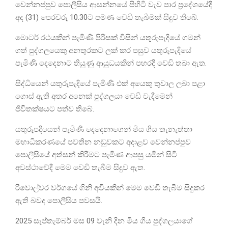
වෙන්නප්පුව පොලීසිය ආසන්නයේ පිහිටි වැව පාර ප්‍රදේශයේදී
අද (31) පෙරවරු 10.30ට පමණ වෙඩි තැබීමක් සිදුව තිබේ.
මොටර් රථයකින් පැමිණි පිරිසක් විසින් යතුරුපැදියේ ගමන්
ගත් පුද්ගලයෙකු අනතුරකට ලක් කර පසුව යතුරුපැදියේ
පැමිණි දෙදෙනාට තියුණු ආයුධයකින් පහරදී වෙඩි තබා ඇත.
සිද්ධියෙන් යතුරුපැදියේ පැමිණි එක් අයෙකු තුවාල ලබා පළා
ගොස් ඇති අතර අනෙක් පුද්ගලයා වෙඩි වැදීමෙන්
ජීවිතක්ෂයට පත්ව තිබේ.
යතුරුපදියෙන් පැමිණි දෙදෙනාගෙන් මිය ගිය තැනැත්තා
මහාධිකරණයේ පවතින නඩුවකට අදාළව වෙන්නප්පුව
පොලීසියේ අත්සන් කිරීමට පැමිණ ආපසු යමින් සිටි
අවස්ථාවේදී මෙම වෙඩි තැබීම සිදුව ඇත.
රිවොල්වර වර්ගයේ ගිනි අවියකින් මෙම වෙඩි තැබීම සිදුකර
ඇති බවද පොලීසිය පවසයි.
2025 සැප්තැම්බර් මස 09 වැනි දින මිය ගිය පුද්ගලයාගේ