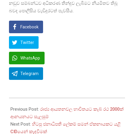
නඩුව සම්බන්ධව අධිකරණ තීන්දුව ලැබීමට නියමිතව තිබූ
බවද පොලීසිය වැඩිදුරටත් පැවසීය.
Facebook
Twitter
WhatsApp
Telegram
2025-
08-
Previous Post:
රාජ්‍ය ආයතනවල භාවිතයට කැබ් රථ 2000ක්
31
ආනයනයට සැලසුම්
Next Post:
හිටපු ජනාධිපති ලේකම් සමන් ඒකනායකට යළි
CIDයෙන් කැඳවීමක්