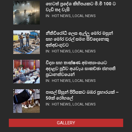
හෙටත් ප්‍රදේශ කිහිපයකට මි.මී 100 ට
වැඩි තද වැසි
IN:
HOT NEWS
,
LOCAL NEWS
නීතිවිරෝධී ලෙස ඇල්ලූ මෝර මසුන්
සහ මෝර වරල් සමග සිව්දෙනෙකු
අත්අඩංගුවට
IN:
HOT NEWS
,
LOCAL NEWS
විද්‍යා සහ තාක්ෂණ අමාත්‍යාංශයට
අදාළව පූර්ව අයවැය සාකච්ඡා ජනපති
ප්‍රධානත්වයෙන්
IN:
HOT NEWS
,
LOCAL NEWS
පාසල් සිසුන් පිරිසකට බඹර ප්‍රහාරයක් –
50ක් රෝහලේ
IN:
HOT NEWS
,
LOCAL NEWS
GALLERY