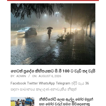
හෙටත් ප්‍රදේශ කිහිපයකට මි.මී 100 ට වැඩි තද වැසි
BY:
ADMIN
ON:
AUGUST 6, 2026
Facebook Twitter WhatsApp Telegram ඉදිරි පැය 36
සඳහා සාමාන්‍යය කාලගුණ අනාවැකිය නිකුත්
නීතිවිරෝධී ලෙස ඇල්ලූ මෝර මසුන්
සහ මෝර වරල් සමග සිව්දෙනෙකු