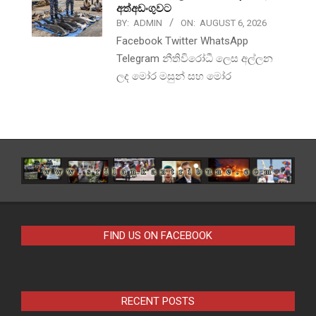
අත්අඩංගුවට
BY:
ADMIN
ON:
AUGUST 6, 2026
Facebook Twitter WhatsApp
Telegram නීතිවිරෝධී ලෙස අල්ලන
ලද මෝර මසුන් සහ මෝර
FIND US ON FACEBOOK
RECENT POSTS