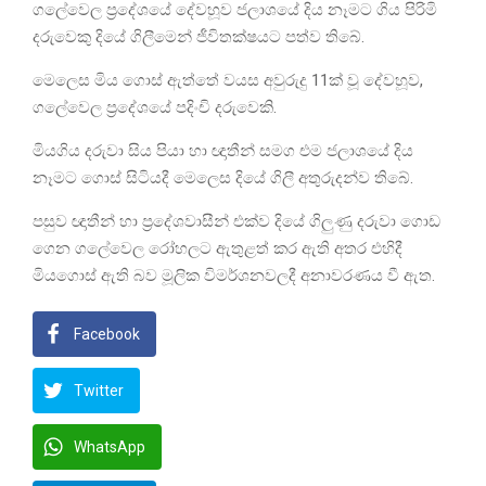
ගලේවෙල ප්‍රදේශයේ දේවහූව ජලාශයේ දිය නෑමට ගිය පිරිමි
දරුවෙකු දියේ ගිලීමෙන් ජීවිතක්ෂයට පත්ව තිබේ.
මෙලෙස මිය ගොස් ඇත්තේ වයස අවුරුදු 11ක් වූ දේවහූව,
ගලේවෙල ප්‍රදේශයේ පදිංචි දරුවෙකි.
මියගිය දරුවා සිය පියා හා ඥාතීන් සමග එම ජලාශයේ දිය
නෑමට ගොස් සිටියදී මෙලෙස දියේ ගිලී අතුරුදන්ව තිබේ.
පසුව ඥාතීන් හා ප්‍රදේශවාසීන් එක්ව දියේ ගිලුණු දරුවා ගොඩ
ගෙන ගලේවෙල රෝහලට ඇතුළත් කර ඇති අතර එහිදී
මියගොස් ඇති බව මූලික විමර්ශනවලදී අනාවරණය වී ඇත.
Facebook
Twitter
WhatsApp