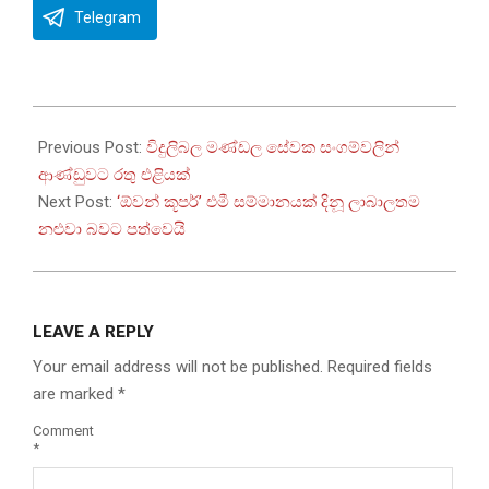
Telegram
2025-
09-
Previous Post:
විදුලිබල මණ්ඩල සේවක සංගම්වලින්
15
ආණ්ඩුවට රතු එළියක්
Next Post:
‘ඕවන් කූපර්’ එමී සම්මානයක් දිනූ ලාබාලතම
නළුවා බවට පත්වෙයි
LEAVE A REPLY
Your email address will not be published.
Required fields
are marked
*
Comment
*