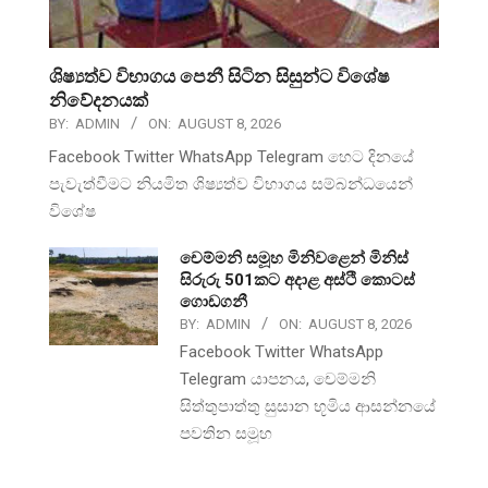
ශිෂ්‍යත්ව විභාගය පෙනී සිටින සිසුන්ට විශේෂ
නිවේදනයක්
BY:
ADMIN
ON:
AUGUST 8, 2026
Facebook Twitter WhatsApp Telegram හෙට දිනයේ
පැවැත්වීමට නියමිත ශිෂ්‍යත්ව විභාගය සම්බන්ධයෙන්
විශේෂ
චෙම්මනි සමූහ මිනිවළෙන් මිනිස්
සිරුරු 501කට අදාළ අස්ථි කොටස්
ගොඩගනී
BY:
ADMIN
ON:
AUGUST 8, 2026
Facebook Twitter WhatsApp
Telegram යාපනය, චෙම්මනි
සිත්තුපාත්තු සුසාන භූමිය ආසන්නයේ
පවතින සමූහ