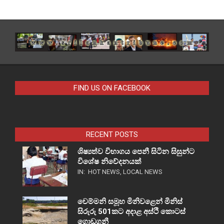
FIND US ON FACEBOOK
RECENT POSTS
ශිෂ්‍යත්ව විභාගය පෙනී සිටින සිසුන්ට
විශේෂ නිවේදනයක්
IN:
HOT NEWS
,
LOCAL NEWS
චෙම්මනි සමූහ මිනිවළෙන් මිනිස්
සිරුරු 501කට අදාළ අස්ථි කොටස්
ගොඩගනී