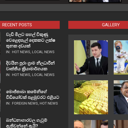
RECENT POSTS
GALLERY
වැඩි මිලට සහල් විකුණු
වෙළෙඳසැල් දෙකකට ලක්ෂ
තුනක දඩයක්
IN:
HOT NEWS
,
LOCAL NEWS
දිවයින පුරා ග්‍රාම නිලධාරීන්
වෘත්තීය ක්‍රියාමාර්ගයක
IN:
HOT NEWS
,
LOCAL NEWS
මොජ්තාබා කමේනිගේ
වීඩියෝවක් පළමුවරට එළියට
IN:
FOREIGN NEWS
,
HOT NEWS
බන්ධනාගාරවල ගැටුම්
ඇතිවන්නේ ඇයි?