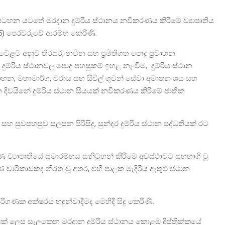
සටහන යටතේ මරදාන දුම්රිය ස්ථානය නවීකරණය කිරීමේ ව්‍යාපෘතිය
15) පෙරවරුවේ ආරම්භ කෙරිණි.
ළට අනුව තිරසර, නවීන සහ ප්‍රමිතිගත පොදු ප්‍රවාහන
දුම්රිය ස්ථානවල පොදු පහසුකම් ඉහළ නැංවීම, දුම්රිය ස්ථාන
වාහන, මහාමාර්ග, වරාය සහ සිවිල් ගුවන් සේවා අමාත්‍යාංශය සහ
 මත දිවයිනේ දුම්රිය ස්ථාන සියයක් නවීකරණය කිරීමේ ජාතික
සහ සුවපහසුව සලසන පිරිසිදු, සුන්දර දුම්රිය ස්ථාන පද්ධතියක් රට
ව්‍යාපෘතියේ සමාරම්භය සනිටුහන් කිරීමේ අවස්ථාවට සහභාගි වූ
ණ චාරිකාවකද නිරත වූ අතර, එහි පාලක මැදිරිය ඇතුළු ස්ථාන
පරිගණක අක්ෂරය හඳුන්වාදීමද මෙහිදී සිදු කෙරිණි.
ානයක් ලෙස සැලකෙන මරදාන දුම්රිය ස්ථානය කොළඹ දිස්ත්‍රික්කයේ