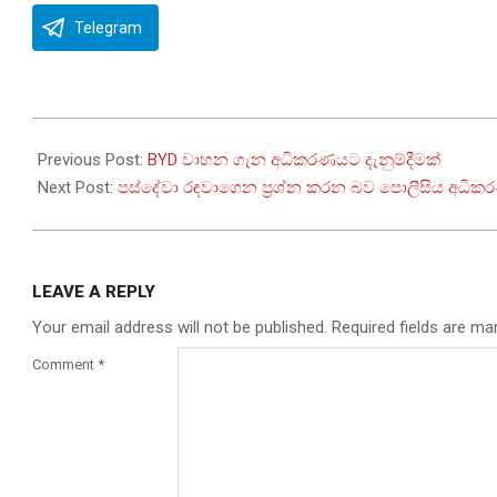
Telegram
2025-
09-
Previous Post:
BYD වාහන ගැන අධිකරණයට දැනුම්දීමක්
15
Next Post:
පස්දේවා රඳවාගෙන ප්‍රශ්න කරන බව පොලීසිය අධිකර
LEAVE A REPLY
Your email address will not be published.
Required fields are m
Comment
*