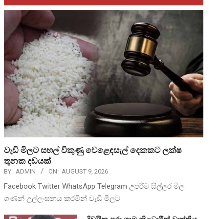
වැඩි මිලට සහල් විකුණු වෙළෙඳසැල් දෙකකට ලක්ෂ
තුනක දඩයක්
BY:
ADMIN
ON:
AUGUST 9, 2026
Facebook Twitter WhatsApp Telegram උපරිම සිල්ලර මිල
ගණන් උල්ලංඝනය කරමින් වැඩි මිලට