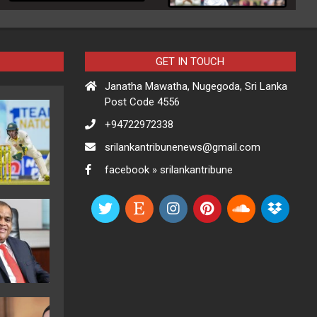
GET IN TOUCH
Janatha Mawatha, Nugegoda, Sri Lanka
Post Code 4556
+94722972338
srilankantribunenews@gmail.com
facebook » srilankantribune