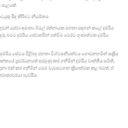
ෙස සැලකේ.
ු සිදු කිරීමට නියමිතය.
 ගුවන් සේවා අමාත්‍ය බිමල් රත්නායක මහතා සඳහන් කළේ දුම්රිය
බවට දුම්රිය සේවකයින් පත්වීම මෙරට ගුණාත්මක දුම්රිය
ූ දුම්රිය සේවය පිළිබඳ ජනතා විශ්වසනීයත්වය ගොඩනඟමින් සක්‍රීය
තයේ ප්‍රවර්ධනයත් අරමුණු කර ගනිමින් දුම්රිය වෘත්තීය සමිති,
දෙනා එක් කර ගනිමින් මෙම වැඩසටහන ක්‍රියාත්මක කළ බවත්, ඒ
මාත්‍යවරයා පැවසීය.