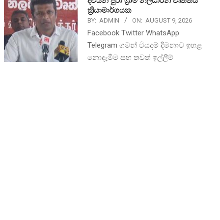
දිවයින පුරා ග්‍රාම නිලධාරීන් වෘත්තීය
ක්‍රියාමාර්ගයක
BY:
ADMIN
ON:
AUGUST 9, 2026
Facebook Twitter WhatsApp
Telegram ගමන් වියදම් දීමනාව ඉහළ
නොදැමීම සහ තවත් ඉල්ලීම්