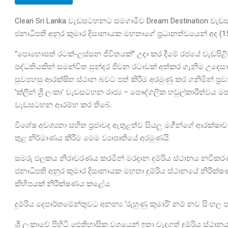
Clean Sri Lanka වැඩසටහනට සමගාමීව Dream Destination වැඩ
ජනාධිපති අනුර කුමාර දිසානායක මහතාගේ ප්‍රධානත්වයෙන් අද (
“පොහොසත් රටක්-ලස්සන ජීවිතයක්” උදා කර දීමේ රජයේ වැඩපිළිවෙ
පද්ධතියකින් සමන්විත සුන්දර ජීවන රටාවක් අත්කර ගැනීම උදෙසා 
සුවපහසු ආරක්ෂිත ස්ථාන බවට පත් කිරීම අරමුණු කර ගනිමින් ප්‍ර
‘ක්ලීන් ශ්‍රී ලංකා’ වැඩසටහන රාජ්‍ය – පෞද්ගලික හවුල්කාරිත්වය
වැඩසටහන ආරම්භ කර තිබේ.
විශේෂ අවශ්‍යතා සහිත ප්‍රජාවද ඇතුළත්ව සියලු මගීන්ගේ ආරක්ෂාව 
තුළ නිර්මාණය කිරීම මෙම ව්‍යාපෘතියේ අරමුණයි.
සමරු ඵලකය නිරාවරණය කරමින් මරදාන දුම්රිය ස්ථානය නවීකරණ 
ජනාධිපති අනුර කුමාර දිසානායක මහතා දුම්රිය ස්ථානයේ නිරීක්ෂ
කිහිපයක් නිරීක්ෂණය කළේය.
දුම්රිය දෙපාර්තමේන්තුවට අනන්‍ය ‘රුහුණු කුමාරි’ නම් නව සිංහල 
ශ්‍රී ලංකාවේ පිහිටි ඓතිහාසික වශයෙන් ඉතා වැදගත් දුම්රිය ස්ථ