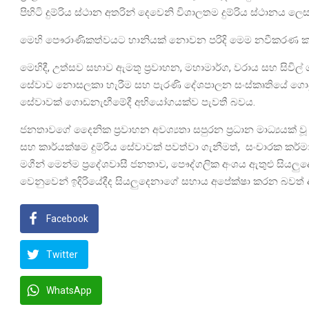
පිහිටි දුම්රිය ස්ථාන අතරින් දෙවෙනි විශාලතම දුම්රිය ස්ථානය ල
මෙහි පෞරාණිකත්වයට හානියක් නොවන පරිදි මෙම නවීකරණ කටයුත
මෙහිදී, උත්සව සභාව ඇමතූ ප්‍රවාහන, මහාමාර්ග, වරාය සහ සිවිල්
සේවාව නොසලකා හැරීම සහ පැරණි දේශපාලන සංස්කෘතියේ ගොදුරු 
සේවාවක් ගොඩනැඟීමේදී අභියෝගයක්ව පැවතී බවය.
ජනතාවගේ දෛනික ප්‍රවාහන අවශ්‍යතා සපුරන ප්‍රධාන මාධ්‍යයක් ව
සහ කාර්යක්ෂම දුම්රිය සේවාවක් පවත්වා ගැනීමත්, සංචාරක කර්මාන්
මගීන් මෙන්ම ප්‍රදේශවාසී ජනතාව, පෞද්ගලික අංශය ඇතුළු සියලු
වෙනුවෙන් ඉදිරියේදීද සියලුදෙනාගේ සහාය අපේක්ෂා කරන බවත් අ
Facebook
Twitter
WhatsApp