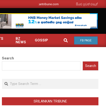
srilankantribune.com
සියළු පුවත් එසැනින් ඔබ වෙත
TS
BZ
SEARCH
GOSSIP
FB PAGE
NEWS
Search
Search
Search
SRILANKAN TRIBUNE