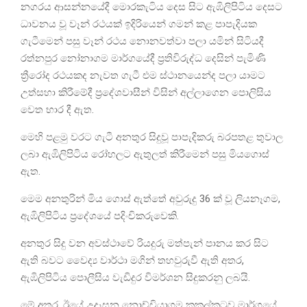
නගරය ආසන්නයේදී මොරකැටිය දෙස සිට ඇඹිලිපිටිය දෙසට
ධාවනය වූ වෑන් රථයක් ඉදිරියෙන් ගමන් කළ පාපැදියක
ගැටීමෙන් පසු වෑන් රථය නොනවත්වා පලා යමින් සිටියදී
රත්නපුර නෝනාගම මාර්ගයේදී ප්‍රතිවිරුද්ධ දෙසින් පැමිණි
ත්‍රීරෝද රථයකද නැවත ගැටී එම ස්ථානයෙන්ද පලා යාමට
උත්සහා කිරීමේදී ප්‍රදේශවාසීන් විසින් අල්ලාගෙන පොලිසිය
වෙත භාර දී ඇත.
මෙහි පළමු වරට ගැටී අනතුර සිදුවූ පාපැදිකරු බරපතළ තුවාල
ලබා ඇඹිලිපිටිය රෝහලට ඇතුලත් කිරීමෙන් පසු මියගොස්
ඇත.
මෙම අනතුරින් මිය ගොස් ඇත්තේ අවුරුදු 36 ක් වූ ලියනෑගම,
ඇඹිලිපිටිය ප්‍රදේශයේ පදිංචිකරුවෙකි.
අනතුර සිදු වන අවස්ථාවේ රියදුරු මත්පැන් පානය කර සිට
ඇති බවට වෛද්‍ය වාර්ථා මගින් තහවුරුවී ඇති අතර,
ඇඹිලිපිටිය පොලීසිය වැඩිදුර විමර්ශන සිදුකරනු ලබයි.
මේ අතර, ඊයේ උදෑසන නොච්චියාගම කුකුල්කටුව මාර්ගයේ