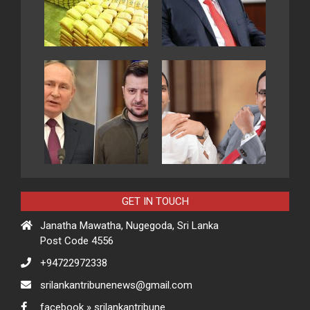
GET IN TOUCH
Janatha Mawatha, Nugegoda, Sri Lanka
Post Code 4556
+94722972338
srilankantribunenews@gmail.com
facebook » srilankantribune