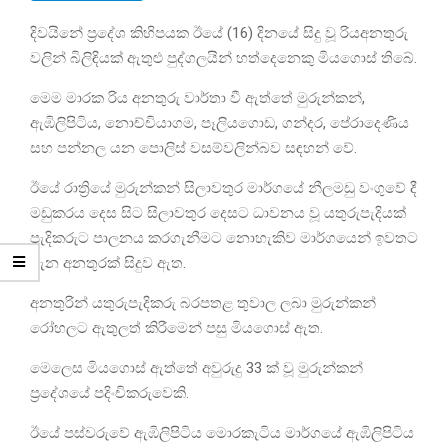
දිවයිනේ ප්‍රදේශ කිහිපයක ඊයේ (16) දිනයේ සිදු වූ රියඅනතුරු
වලින් බිලිඳියක් ඇතුළු පුද්ගලයින් හත්දෙනෙකු මියගොස් තිබේ.
මෙම මාරක රිය අනතුරු වාර්තා වී ඇත්තේ මුරුන්කන්,
ඇඹිලිපිටිය, නොච්චියාගම, පෑලියගොඩ, ගන්දර, පේරාදෙණිය
සහ පන්නල යන පොලිස් වසම්වලින්බව සඳහන් වේ.
ඊයේ රාත්‍රියේ මුරුන්කන් සිලාවතුර මාර්ගයේ නීලමඩු වංගුවේ දී
මඩුකරය දෙස සිට සිලාවතුර දෙසට ධාවනය වූ යතුරුපැදියක්
පැදිකරුට පාලනය කරගැනීමට නොහැකිව මාර්ගයෙන් ඉවතට
පැන අනතුරක් සිදුව ඇත.
අනතුරින් යතුරුපැදිකරු බරපතළ තුවාල ලබා මුරුන්කන්
රෝහලට ඇතුලත් කිරීමෙන් පසු මියගොස් ඇත.
මෙලෙස මියගොස් ඇත්තේ අවුරුදු 33 ක් වූ මුරුන්කන්
ප්‍රදේශයේ පදිංචිකරුවෙකි.
ඊයේ පස්වරුවේ ඇඹිලිපිටිය මොරකැටිය මාර්ගයේ ඇඹිලිපිටිය