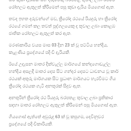
රෝහලට ඇතුලත් කිරීමෙන් පසු කුඩා දැරිය මියගොස් ඇත.
තවද ඉහත දරුවන්ගේ මව, ත්‍රීරෝද රථයේ රියදුරු හා ත්‍රීරෝද
රථයේ ගමන් කල තවත් පුද්ගලයෙකු ද තුවාල ලබා කොළඹ
ජාතික රෝහලට ඇතුලත් කර ඇත.
මරණකාරිය වයස මාස 03 දින 23 ක් වූ පට්ටිය හන්දිය,
කැළණිය ප්‍රදේශයේ පදිංචි දැරියකි.
ඊයේ උදෑසන මාතර දික්වැල්ල මාර්ගයේ කන්දගොඩැල්ල
හන්දිය අසලදී මාතර දෙස සිට ගන්දර දෙසට ධාවනය වූ කාර්
රථයක් අතුරු මාර්ගයක සිට ප්‍රධාන මාර්ගයට හැරවීමට ගිය
ත්‍රීරෝද රථයක ගැටී අනතුරක් සිදුව ඇත.
අනතුරින් ත්‍රීරෝද රථ රියදුරු බරපතළ තුවාල ලබා ප්‍රතිකාර
සඳහා මාතර රෝහලට ඇතුලත් කිරීමෙන් පසු මියගොස් ඇත.
ගියගොස් ඇත්තේ අවුරුදු 63 ක් වූ කපුගම, දෙවිනුවර
ප්‍රදේශයේ පදිංචිකාරියකි.