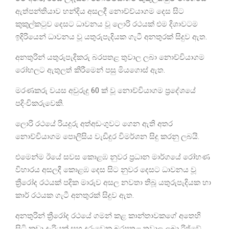
ඇත්පන්තියාව හන්දිය අසලදී නොච්ච්යාගම දෙස සිට
කුකුල්කටුව දෙසට ධාවනය වූ ලොරි රථයක් එම දිශාවටම
ඉදිරියෙන් ධාවනය වූ යතුරුපැදියක ගැටී අනතුරක් සිදුව ඇත.
අනතුරින් යතුරුපැදිකරු බරපතළ තුවාල ලබා නොච්චියාගම
රෝහලට ඇතුලත් කිරීමෙන් පසු මියගොස් ඇත.
මරණකරු වයස අවුරුදු 60 ක් වූ නොච්චියාගම ප්‍රදේශයේ
පදිංචිකරුවෙකි.
ලොරි රථයේ රියදුරු අත්අඩංගුවට ගෙන ඇති අතර
නොච්චියාගම පොලිසිය වැඩිදුර විමර්ශන සිදු කරනු ලබයි.
එමෙන්ම ඊයේ සවස කොළඹ නුවර ප්‍රධාන මාර්ගයේ රෝහණ
විහාරය අසලදී කොළඹ දෙස සිට නුවර දෙසට ධාවනය වූ
ත්‍රීරෝද රථයක් පදික මාරුව අසල නවතා තිබූ යතුරුපැදියක හා
කාර් රථයක ගැටී අනතුරක් සිදුව ඇත.
අනතුරින් ත්‍රීරෝද රථයේ ගමන් කළ කාන්තාවකගේ අතෙහි
සිටි කුඩා දැරියක් සහ දරුවෙකු බරපතළ තුවාල ලබා රිජ්වේ