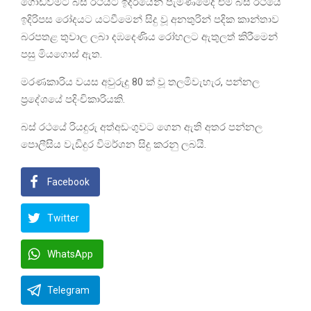
ගොඩවීමට බස් රථයට ඉදිරියෙන් පැමිණිමේදී එම බස් රථයේ
ඉදිරිපස රෝදයට යටවීමෙන් සිදු වූ අනතුරින් පදික කාන්තාව
බරපතළ තුවාල ලබා දඹදෙණිය රෝහලට ඇතුලත් කිරීමෙන්
පසු මියගොස් ඇත.
මරණකාරිය වයස අවුරුදු 80 ක් වූ තලමිවැහැර, පන්නල
ප්‍රදේශයේ පදිංචිකාරියකි.
බස් රථයේ රියදුරු අත්අඩංගුවට ගෙන ඇති අතර පන්නල
පොලීසිය වැඩිදුර විමර්ශන සිදු කරනු ලබයි.
Facebook
Twitter
WhatsApp
Telegram