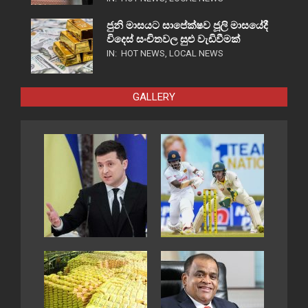
ජුනි මාසයට සාපේක්ෂව ජූලි මාසයේදී
විදෙස් සංචිතවල සුළු වැඩිවීමක්
IN:
HOT NEWS
,
LOCAL NEWS
GALLERY