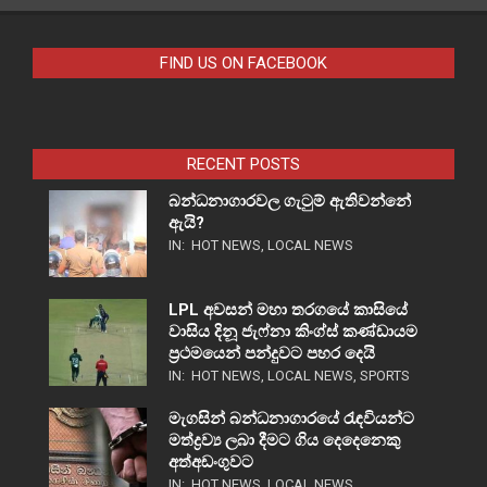
FIND US ON FACEBOOK
RECENT POSTS
බන්ධනාගාරවල ගැටුම් ඇතිවන්නේ
ඇයි?
IN:
HOT NEWS
,
LOCAL NEWS
LPL අවසන් මහා තරගයේ කාසියේ
වාසිය දිනූ ජැෆ්නා කිංග්ස් කණ්ඩායම
ප්‍රථමයෙන් පන්දුවට පහර දෙයි
IN:
HOT NEWS
,
LOCAL NEWS
,
SPORTS
මැගසින් බන්ධනාගාරයේ රැඳවියන්ට
මත්ද්‍රව්‍ය ලබා දීමට ගිය දෙදෙනෙකු
අත්අඩංගුවට
IN:
HOT NEWS
,
LOCAL NEWS