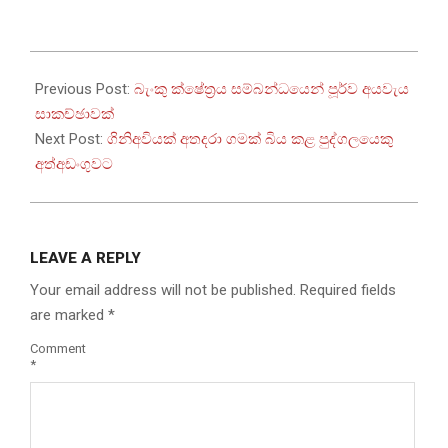
2025-
09-
Previous Post:
බැංකු ක්ෂේත්‍රය සම්බන්ධයෙන් පූර්ව අයවැය
17
සාකච්ඡාවක්
Next Post:
ගිනිඅවියක් අතදරා ගමක් බිය කළ පුද්ගලයෙකු
අත්අඩංගුවට
LEAVE A REPLY
Your email address will not be published.
Required fields
are marked
*
Comment
*