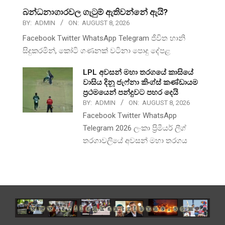
බන්ධනාගාරවල ගැටුම් ඇතිවන්නේ ඇයි?
BY:
ADMIN
ON:
AUGUST 8, 2026
Facebook Twitter WhatsApp Telegram ජීවිත හානි
සිදුකරමින්, කෝටි ගණනක් වටිනා පොදු දේපළ
LPL අවසන් මහා තරගයේ කාසියේ
වාසිය දිනූ ජැෆ්නා කිංග්ස් කණ්ඩායම
ප්‍රථමයෙන් පන්දුවට පහර දෙයි
BY:
ADMIN
ON:
AUGUST 8, 2026
Facebook Twitter WhatsApp
Telegram 2026 ලංකා ප්‍රිමීයර් ලීග්
තරගාවලියේ අවසන් මහා තරගය