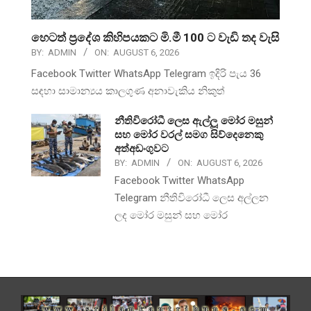
හෙටත් ප්‍රදේශ කිහිපයකට මි.මී 100 ට වැඩි තද වැසි
BY:
ADMIN
ON:
AUGUST 6, 2026
Facebook Twitter WhatsApp Telegram ඉදිරි පැය 36
සඳහා සාමාන්‍යය කාලගුණ අනාවැකිය නිකුත්
නීතිවිරෝධී ලෙස ඇල්ලූ මෝර මසුන්
සහ මෝර වරල් සමග සිව්දෙනෙකු
අත්අඩංගුවට
BY:
ADMIN
ON:
AUGUST 6, 2026
Facebook Twitter WhatsApp
Telegram නීතිවිරෝධී ලෙස අල්ලන
ලද මෝර මසුන් සහ මෝර