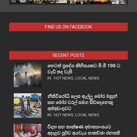
FIND US ON FACEBOOK
RECENT POSTS
හෙටත් ප්‍රදේශ කිහිපයකට මි.මී 100 ට
වැඩි තද වැසි
IN:
HOT NEWS
,
LOCAL NEWS
නීතිවිරෝධී ලෙස ඇල්ලූ මෝර මසුන්
සහ මෝර වරල් සමග සිව්දෙනෙකු
අත්අඩංගුවට
IN:
HOT NEWS
,
LOCAL NEWS
විද්‍යා සහ තාක්ෂණ අමාත්‍යාංශයට
අදාළව පූර්ව අයවැය සාකච්ඡා ජනපති