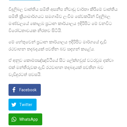
විදුලිබල වෘත්තිය සමිති අසනීප නිවාඩු වාර්තා කිරීමේ වෘත්තීය
සමිති ක්‍රියාමාර්ගයට සමගාමීව ලංවීම සේවකයින් විදුලිබල
මණ්ඩලයේ කොළඹ ප්‍රධාන කාර්යාලය ඉදිරිපිට මේ වනවිට
විරෝධතාවයක නිරතව සිටියි.
මේ හේතුවෙන් ප්‍රධාන කාර්යාලය ඉදිරිපිට මාර්ගයේ දැඩි
රථවාහන තදබදයක් පවතින බව සඳහන් කළේය.
ඒ අනුව කොම්පඤ්ඤවීථියේ සිට ලේක්හවුස් වටරවුම දක්වා
එක් මන්තීරුවක දැඩි රථවාහන තදබදයක් පවතින බව
වැඩිදුරටත් පවසයි.
Facebook
Twitter
WhatsApp