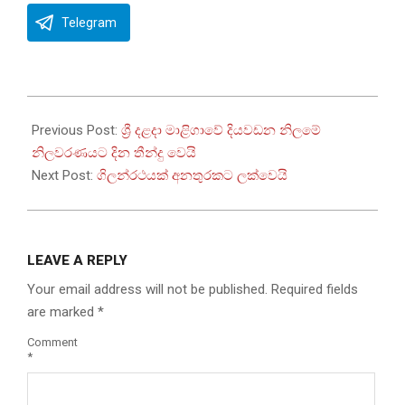
Telegram
2025-
09-
Previous Post:
ශ්‍රී දළදා මාළිගාවේ දියවඩන නිලමේ
18
නිලවරණයට දින තීන්දු වෙයි
Next Post:
ගිලන්රථයක් අනතුරකට ලක්වෙයි
LEAVE A REPLY
Your email address will not be published.
Required fields
are marked
*
Comment
*