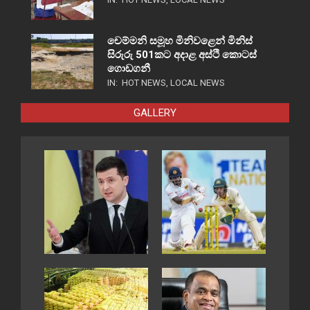
චෙම්මනි සමූහ මිනිවළෙන් මිනිස්
සිරුරු 501කට අදාළ අස්ථි කොටස්
ගොඩගනී
IN:
HOT NEWS
,
LOCAL NEWS
GALLERY