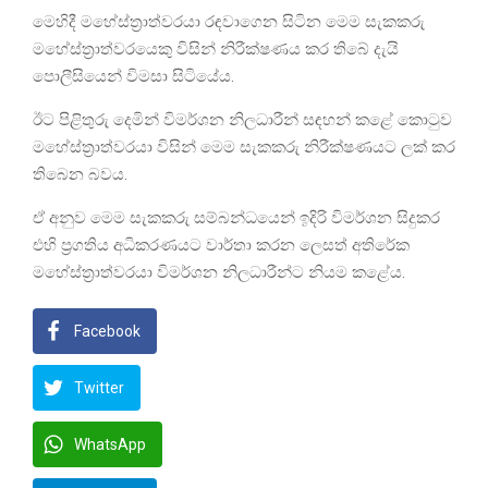
මෙහිදී මහේස්ත්‍රාත්වරයා රඳවාගෙන සිටින මෙම සැකකරු
මහේස්ත්‍රාත්වරයෙකු විසින් නිරීක්ෂණය කර තිබේ දැයි
පොලීසියෙන් විමසා සිටියේය.
ඊට පිළිතුරු දෙමින් විමර්ශන නිලධාරීන් සඳහන් කළේ කොටුව
මහේස්ත්‍රාත්වරයා විසින් මෙම සැකකරු නිරීක්ෂණයට ලක් කර
තිබෙන බවය.
ඒ අනුව මෙම සැකකරු සම්බන්ධයෙන් ඉදිරි විමර්ශන සිදුකර
එහි ප්‍රගතිය අධිකරණයට වාර්තා කරන ලෙසත් අතිරේක
මහේස්ත්‍රාත්වරයා විමර්ශන නිලධාරීන්ට නියම කළේය.
Facebook
Twitter
WhatsApp