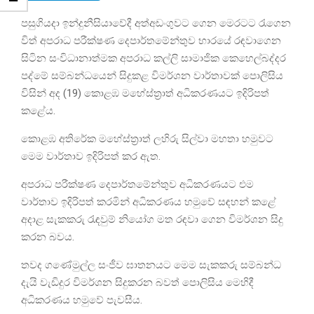
පසුගියදා ඉන්දුනීසියාවේදී අත්අඩංගුවට ගෙන මෙරටට රැගෙන
විත් අපරාධ පරීක්ෂණ දෙපාර්තමේන්තුව භාරයේ රඳවාගෙන
සිටින සංවිධානාත්මක අපරාධ කල්ලි සාමාජික කෙහෙල්බද්දර
පද්මේ සම්බන්ධයෙන් සිදුකළ විමර්ශන වාර්තාවක් පොලිසිය
විසින් අද (19) කොළඹ මහේස්ත්‍රාත් අධිකරණයට ඉදිරිපත්
කළේය.
කොළඹ අතිරේක මහේස්ත්‍රාත් ලහිරු සිල්වා මහතා හමුවට
මෙම වාර්තාව ඉදිරිපත් කර ඇත.
අපරාධ පරීක්ෂණ දෙපාර්තමේන්තුව අධිකරණයට එම
වාර්තාව ඉදිරිපත් කරමින් අධිකරණය හමුවේ සඳහන් කළේ
අදාළ සැකකරු රැඳවුම් නියෝග මත රඳවා ගෙන විමර්ශන සිදු
කරන බවය.
තවද ගණේමුල්ල සංජීව ඝාතනයට මෙම සැකකරු සම්බන්ධ
දැයි වැඩිදුර විමර්ශන සිදුකරන බවත් පොලිසිය මෙහිදී
අධිකරණය හමුවේ පැවසීය.