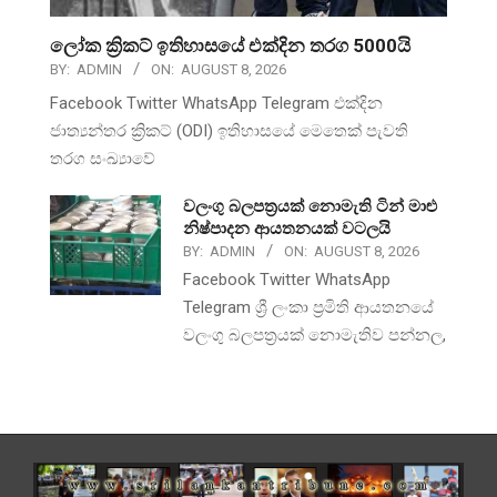
ලෝක ක්‍රිකට් ඉතිහාසයේ එක්දින තරග 5000යි
BY:
ADMIN
ON:
AUGUST 8, 2026
Facebook Twitter WhatsApp Telegram එක්දින
ජාත්‍යන්තර ක්‍රිකට් (ODI) ඉතිහාසයේ මෙතෙක් පැවති
තරග සංඛ්‍යාවේ
වලංගු බලපත්‍රයක් නොමැති ටින් මාළු
නිෂ්පාදන ආයතනයක් වටලයි
BY:
ADMIN
ON:
AUGUST 8, 2026
Facebook Twitter WhatsApp
Telegram ශ්‍රී ලංකා ප්‍රමිති ආයතනයේ
වලංගු බලපත්‍රයක් නොමැතිව පන්නල,