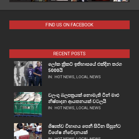
FIND US ON FACEBOOK
RECENT POSTS
ලෝක ක්‍රිකට් ඉතිහාසයේ එක්දින තරග
5000යි
IN:
HOT NEWS
,
LOCAL NEWS
වලංගු බලපත්‍රයක් නොමැති ටින් මාළු
නිෂ්පාදන ආයතනයක් වටලයි
IN:
HOT NEWS
,
LOCAL NEWS
ශිෂ්‍යත්ව විභාගය පෙනී සිටින සිසුන්ට
විශේෂ නිවේදනයක්
IN:
HOT NEWS
,
LOCAL NEWS