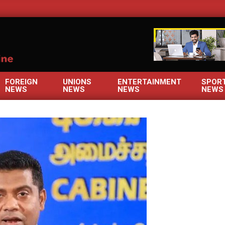
OM
FOREIGN
UNIONS
ENTERTAINMENT
SPOR
NEWS
NEWS
NEWS
NEWS
Primary
Navigation
Menu