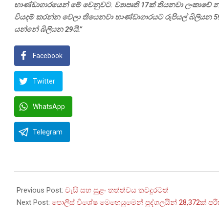
භාණ්ඩාගාරයෙන් මේ වෙනුවට. ව්‍යාපෘති 17ක් තියනවා ලංකාවේ 
වියදම් කරන්න වෙලා තියෙනවා භාණ්ඩාගාරයට රුපියල් බිලියන 59ක්
යන්නේ බිලියන 29යි.”
Facebook
Twitter
WhatsApp
Telegram
2025-
09-
Previous Post:
වැසි සහ සුළං තත්ත්වය තවදුරටත්
21
Next Post:
පොලිස් විශේෂ මෙහෙයුමෙන් පුද්ගලයින් 28,372ක් පර