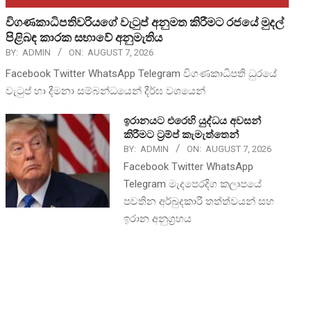
විගණකාධිපතිවරියගේ වැටුප් අනුමත කිරීමට රජයේ මුදල්
පිළිබඳ කාරක සභාවේ අනුමැතිය
BY:
ADMIN
ON:
AUGUST 7, 2026
Facebook Twitter WhatsApp Telegram විගණකාධිපති ධුරයේ
වැටුප් හා දීමනා සම්බන්ධයෙන් දීර්ඝ වශයෙන්
ඉරානයට එරෙහි යුද්ධය අවසන්
කිරීමට ට්‍රම්ප් කැමැත්තෙන්
BY:
ADMIN
ON:
AUGUST 7, 2026
Facebook Twitter WhatsApp
Telegram මැදපෙරදිග කලාපයේ
පවතින අර්බුදකාරී තත්ත්වයන් සහ
ඉරාන අනුග්‍රහය