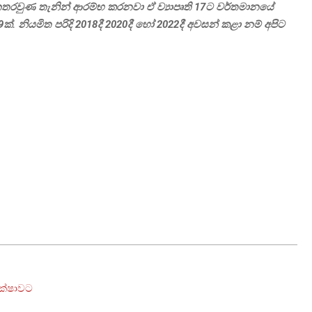
නතරවුණ තැනින් ආරම්භ කරනවා ඒ ව්‍යාපෘති 17ට වර්තමානයේ
. නියමිත පරිදි 2018දී 2020දී හෝ 2022දී අවසන් කළා නම් අපිට
ීක්ෂාවට