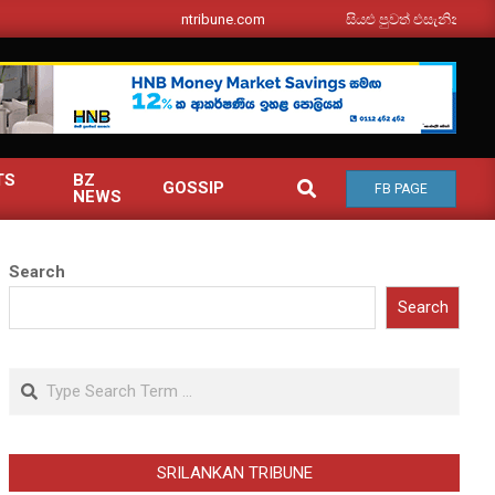
srilankantribune.com
සියළු පුවත් එසැනින් ඔබ වෙත
TS
BZ
SEARCH
GOSSIP
FB PAGE
NEWS
Search
Search
Search
SRILANKAN TRIBUNE