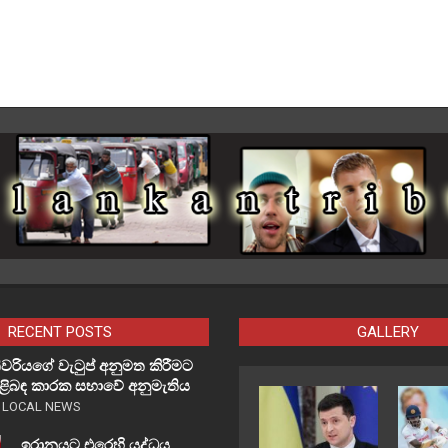
RECENT POSTS
GALLERY
වරියගේ වැටුප් අනුමත කිරීමට
පිළිබඳ කාරක සභාවේ අනුමැතිය
,
LOCAL NEWS
ඉරානයට එරෙහි යුද්ධය