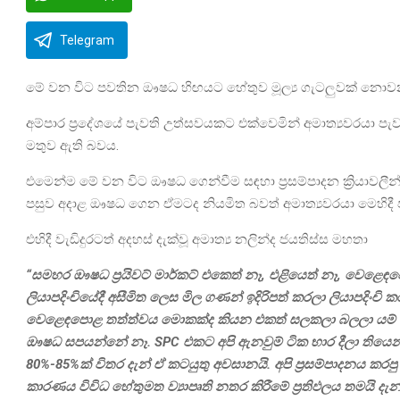
Telegram
මේ වන විට පවතින ඖෂධ හිඟයට හේතුව මූල්‍ය ගැටලුවක් නොවන 
අම්පාර ප්‍රදේශයේ පැවති උත්සවයකට එක්වෙමින් අමාත්‍යවරයා ප
මතුව ඇති බවය.
එමෙන්ම මේ වන විට ඖෂධ ගෙන්වීම සඳහා ප්‍රසම්පාදන ක්‍රියාවල
පසුව අදාළ ඖෂධ ගෙන ඒමටද නියමිත බවත් අමාත්‍යවරයා මෙහිදී 
එහිදී වැඩිදුරටත් අදහස් දැක්වූ අමාත්‍ය නලින්ද ජයතිස්ස මහතා
“සමහර ඖෂධ ප්‍රයිවට් මාර්කට් එකෙත් නෑ, එළියෙත් නෑ, වෙළෙඳ
ලියාපදිංචියේදී අසීමිත ලෙස මිල ගණන් ඉදිරිපත් කරලා ලියාපදි
වෙළෙඳපොළ තත්ත්වය මොකක්ද කියන එකත් සලකලා බලලා යම් මි
ඖෂධ සපයන්නේ නෑ. SPC එකට අපි ඇනවුම් ටික භාර දීලා තියෙන්
80%-85%ක් විතර දැන් ඒ කටයුතු අවසානයි. අපි ප්‍රසම්පාදනය ක
කාරණය විවිධ හේතුමත ව්‍යාපෘති නතර කිරීමේ ප්‍රතිඵලය තමයි දැ