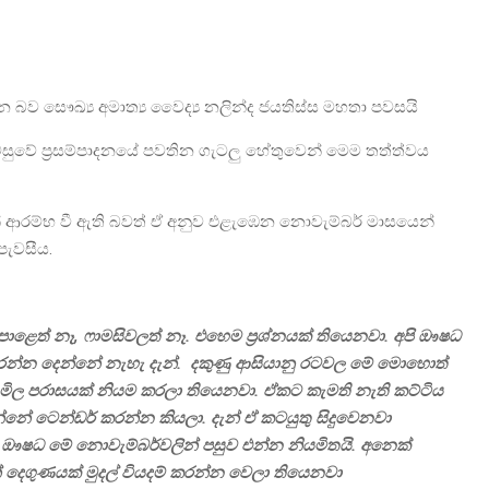
බව සෞඛ්‍ය අමාත්‍ය වෛද්‍ය නලින්ද ජයතිස්ස මහතා පවසයි
ැවසුවේ ප්‍රසම්පාදනයේ පවතින ගැටලු හේතුවෙන් මෙම තත්ත්වය
ීන් ආරම්භ වී ඇති බවත් ඒ අනුව එළැඹෙන නොවැම්බර් මාසයෙන්
පැවසීය.
පොළෙත් නෑ, ෆාමසිවලත් නෑ. එහෙම ප්‍රශ්නයක් තියෙනවා. අපි ඖෂධ
ංචි කරන්න දෙන්නේ නැහැ දැන්. දකුණු ආසියානු රටවල මේ මොහොත්
ල පරාසයක් නියම කරලා තියෙනවා. ඒකට කැමති නැති කට්ටිය
නේ ටෙන්ඩර් කරන්න කියලා. දැන් ඒ කටයුතු සිදුවෙනවා
රපු ඖෂධ මේ නොවැම්බර්වලින් පසුව එන්න නියමිතයි. අනෙක්
න් දෙගුණයක් මුදල් වියදම් කරන්න වෙලා තියෙනවා