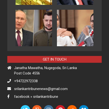
GET IN TOUCH
Janatha Mawatha, Nugegoda, Sri Lanka
Post Code 4556
+94722972338
srilankantribunenews@gmail.com
facebook » srilankantribune