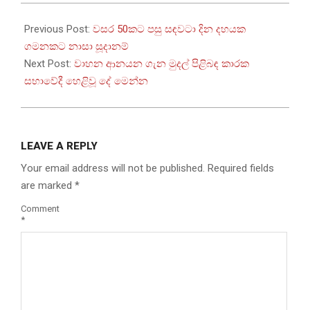
2025-
09-
Previous Post:
වසර 50කට පසු සඳවටා දින දහයක
24
ගමනකට නාසා සූදානම්
Next Post:
වාහන ආනයන ගැන මුදල් පිළිබඳ කාරක
සභාවේදී හෙළිවූ දේ මෙන්න
LEAVE A REPLY
Your email address will not be published.
Required fields
are marked
*
Comment
*