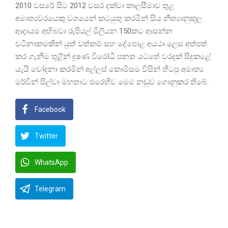
2010 වසරේ සිට 2012 වසර දක්වා කාලසීමාව තුළ
අමාත්‍යවරයෙකු වශයෙන් කටයුතු කරමින් සිය නීත්‍යානුකූල
ආදායම අභිබවා රුපියල් මිලියන 150කට ආසන්න
වටිනාකමකින් යුත් වත්කම් සහ දේපොළ අයථා ලෙස අත්පත්
කර ගැනීම තුළින් දූෂණ විරෝධී පනත යටතේ වරදක් සිදුකළේ
යැයි චෝදනා කරමින් අල්ලස් කොමිසම විසින් හිටපු අමාත්‍ය
මර්වින් සිල්වා මහතාට එරෙහිව මෙම නඩුව ගොනුකර තිබේ.
Facebook
Twitter
WhatsApp
Telegram