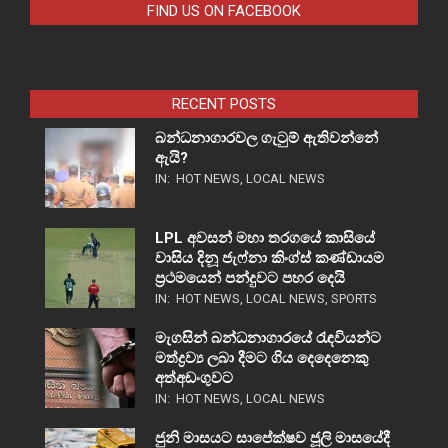
FIND US ON FACEBOOK
RECENT POSTS
බන්ධනාගාරවල ගැටුම් ඇතිවන්නේ
ඇයි?
IN:
HOT NEWS
,
LOCAL NEWS
LPL අවසන් මහා තරගයේ කාසියේ
වාසිය දිනූ ජැෆ්නා කිංග්ස් කණ්ඩායම
ප්‍රථමයෙන් පන්දුවට පහර දෙයි
IN:
HOT NEWS
,
LOCAL NEWS
,
SPORTS
මැගසින් බන්ධනාගාරයේ රැඳවියන්ට
මත්ද්‍රව්‍ය ලබා දීමට ගිය දෙදෙනෙකු
අත්අඩංගුවට
IN:
HOT NEWS
,
LOCAL NEWS
ජුනි මාසයට සාපේක්ෂව ජූලි මාසයේදී