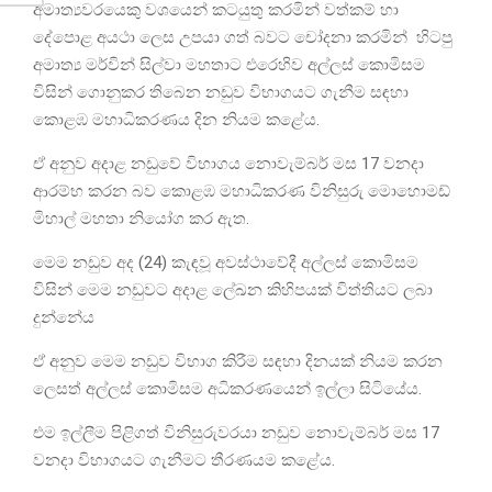
අමාත්‍යවරයෙකු වශයෙන් කටයුතු කරමින් වත්කම් හා
දේපොළ අයථා ලෙස උපයා ගත් බවට චෝදනා කරමින් හිටපු
අමාත්‍ය මර්වින් සිල්වා මහතාට එරෙහිව අල්ලස් කොමිසම
විසින් ගොනුකර තිබෙන නඩුව විභාගයට ගැනීම සඳහා
කොළඹ මහාධිකරණය දින නියම කළේය.
ඒ අනුව අදාළ නඩුවේ විභාගය නොවැම්බර් මස 17 වනදා
ආරම්භ කරන බව කොළඹ මහාධිකරණ විනිසුරු මොහොමඩ්
මිහාල් මහතා නියෝග කර ඇත.
මෙම නඩුව අද (24) කැඳවූ අවස්ථාවේදී අල්ලස් කොමිසම
විසින් මෙම නඩුවට අදාළ ලේඛන කිහිපයක් විත්තියට ලබා
දුන්නේය
ඒ අනුව මෙම නඩුව විභාග කිරීම සඳහා දිනයක් නියම කරන
ලෙසත් අල්ලස් කොමිසම අධිකරණයෙන් ඉල්ලා සිටියේය.
එම ඉල්ලීම පිළිගත් විනිසුරුවරයා නඩුව නොවැම්බර් මස 17
වනදා විභාගයට ගැනීමට තීරණයම කළේය.