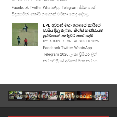
Facebook Twitter WhatsApp Telegram ජීවිත හානි
සිදුකරමින්, කෝටි ගණනක් වටිනා පොදු දේපළ
LPL අවසන් මහා තරගයේ කාසියේ
වාසිය දිනූ ජැෆ්නා කිංග්ස් කණ්ඩායම
ප්‍රථමයෙන් පන්දුවට පහර දෙයි
BY:
ADMIN
ON:
AUGUST 8, 2026
Facebook Twitter WhatsApp
Telegram 2026 ලංකා ප්‍රිමීයර් ලීග්
තරගාවලියේ අවසන් මහා තරගය