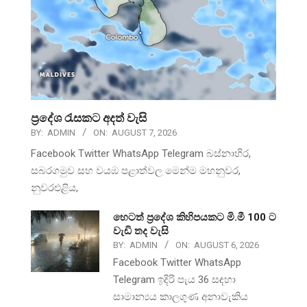
ප්‍රදේශ රැසකට අදත් වැසි
BY:
ADMIN
ON:
AUGUST 7, 2026
Facebook Twitter WhatsApp Telegram බස්නාහිර,
සබරගමුව සහ වයඹ පළාත්වල මෙන්ම මහනුවර,
නුවරඑළිය,
හෙටත් ප්‍රදේශ කිහිපයකට මි.මී 100 ට
වැඩි තද වැසි
BY:
ADMIN
ON:
AUGUST 6, 2026
Facebook Twitter WhatsApp
Telegram ඉදිරි පැය 36 සඳහා
සාමාන්‍යය කාලගුණ අනාවැකිය