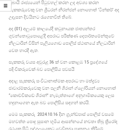
ඩුබායි රාජ්‍යයෙන් පිටුවහල් කරන ලද අවශ්‍ය කරන
සැකකරුවෙකු වන ශ්‍රීධරන් නිරන්ජන් නොහොත් ‘ටින්කර්’ අද
උදෑසන දිවයිනට රැගෙනවිත් තිබේ.
අද (01) අලුයම් කාලයේදී කටුනායක ජාත්‍යන්තර
ගුවන්තොටුපොළේදී අපරාධ පරීක්ෂණ දෙපාර්තමේන්තුවේ
නිලධාරින් විසින් පෑලියගොඩ පොලිස් ස්ථානයේ නිලධාරින්
වෙත භාරදී ඇත.
සැකකරු වයස අවුරුදු 36 ක් වන කොළඹ 15 ප්‍රදේශයේ
පදිංචිකරුවෙක් බව පොලීසිය පවසයි
අදාළ සැකකරු සංවිධානාත්මක අපරාධ හා මත්ද්‍රව්‍ය
ජාවාරම්කරුවෙකු වන පලනි ශිරාන් ග්ලෝරියන් නොහොත්
“කොච්චිකඩේ ශිරාන්” නැමැත්තාගේ අනුගාමිකයෙකු ලෙස
හඳුනාගෙන ඇත බව පොලීසිය සඳහන් කරයි.
මෙම සැකකරු 2024.10.16 දින ග්‍රෑන්ඩ්පාස් පොලිස් වසමේ
මහවත්ත පොදු සුසාන භූමිය ආසන්නයේ නවතා තිබූ ත්‍රීරෝද
රථයක සිටි පුද්ගලයෙකුට වෙඩිතබා ඝාතනය කිරීමේ