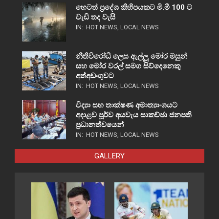
හෙටත් ප්‍රදේශ කිහිපයකට මි.මී 100 ට
වැඩි තද වැසි
IN:
HOT NEWS
,
LOCAL NEWS
නීතිවිරෝධී ලෙස ඇල්ලූ මෝර මසුන්
සහ මෝර වරල් සමග සිව්දෙනෙකු
අත්අඩංගුවට
IN:
HOT NEWS
,
LOCAL NEWS
විද්‍යා සහ තාක්ෂණ අමාත්‍යාංශයට
අදාළව පූර්ව අයවැය සාකච්ඡා ජනපති
ප්‍රධානත්වයෙන්
IN:
HOT NEWS
,
LOCAL NEWS
GALLERY