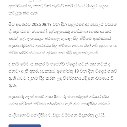
අපරාධයේ සැකකරුවන් පැමිණි කාර් රථයේ රියදුරු ලෙස
කටයුතු කිර ඇත.
මීට අමතරව 2025.08.19 වන දින පෑලියගොඩ පොලිස් වසමේ
ශ්‍රී ඥානරතන මාවතේදී පුද්ගලයෙකු වෙඩිතබා ඝාතනය කර
තවත් පුද්ගලයෙකුට බරපතළ තුවාල සිදු කිරීමේ අපරාධයේ
සැකකරුවන්ට අපරාධය සිදු කිරීමට අවශ්‍ය ගිනි අවි ප්‍රවාහනය
කිරීම සම්බන්ධයෙන් අවශ්‍ය කර සිටි සැකකරුවෙකි.
දැනට මෙම සැකකරුට එරෙහිව විදෙස් ගමන් තහනමක් ද
පනවා ඇති අතර, සැකකරු අගෝස්තු 19 වන දින විදෙස් ගතවී
ඇති බවට දැනට සිදු කරන ලද විමර්ශනයේදී අනාවරණය වි
ඇත.
සැකකරු අලුත්කඩේ අංක 05 ගරු මහෙස්ත්‍රාත් අධිකරණය
වෙත ඉදිරිපත් කිරීමට නියමිතව ඇති බව පොලීසිය පවසයි
පෑලියගොඩ පොලීසිය වැඩිදුර විමර්ශන සිදුකරනු ලබයි.