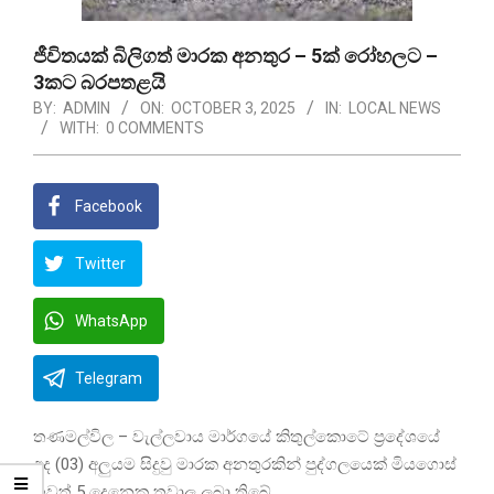
ජීවිතයක් බිලිගත් මාරක අනතුර – 5ක් රෝහලට –
3කට බරපතළයි
BY:
ADMIN
ON:
OCTOBER 3, 2025
IN:
LOCAL NEWS
WITH:
0 COMMENTS
Facebook
Twitter
WhatsApp
Telegram
තණමල්විල – වැල්ලවාය මාර්ගයේ කිතුල්කොටේ ප්‍රදේශයේ
අද (03) අලුයම සිදුවු මාරක අනතුරකින් පුද්ගලයෙක් මියගොස්
තවත් 5 දෙනෙකු තුවාල ලබා තිබේ.