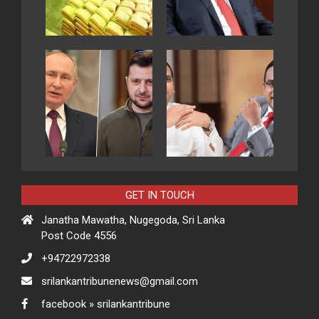
GET IN TOUCH
Janatha Mawatha, Nugegoda, Sri Lanka
Post Code 4556
+94722972338
srilankantribunenews@gmail.com
facebook » srilankantribune