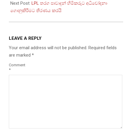
03
Next Post:
LPL තරග පාවාදුන් හිමිකරුට අධිචෝදනා
ගොනුකිරීමට තීරණය කරයි
LEAVE A REPLY
Your email address will not be published.
Required fields
are marked
*
Comment
*