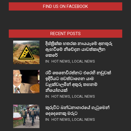
FIND US ON FACEBOOK
RECENT POSTS
දිස්ත්‍රික්ක හතරක නායයෑමේ අනතුරු
ඇඟවීමේ නිවේදන යාවත්කාලීන
කෙරේ
IN:
HOT NEWS
,
LOCAL NEWS
රවී සෙනෙවිරත්නට එරෙහි නඩුවක්
ඉදිරියට පවත්වාගෙන යාම
වළක්වාලමින් අතුරු තහනම්
නියෝගයක්
IN:
HOT NEWS
,
LOCAL NEWS
කුරුවිට බන්ධනාගාරයේ ගැටුමෙන්
දෙදෙනෙකු මරුට
IN:
HOT NEWS
,
LOCAL NEWS