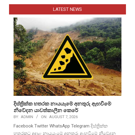
LATEST NEWS
දිස්ත්‍රික්ක හතරක නායයෑමේ අනතුරු ඇඟවීමේ
නිවේදන යාවත්කාලීන කෙරේ
BY:
ADMIN
ON:
AUGUST 7, 2026
Facebook Twitter WhatsApp Telegram දිස්ත්‍රික්ක
හතරකට අදාළ නායයෑමේ අනතුරු ඇඟවීමේ නිවේදන