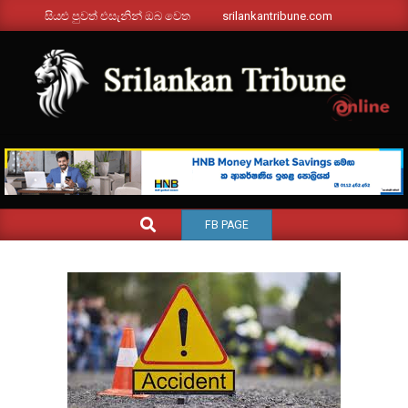
Skip
සියළු පුවත් එසැනින් ඔබ වෙත
srilankantribune.com
to
content
SRILANKANTRIBUNE.C
Primary
SEARCH
FB PAGE
Navigation
Menu