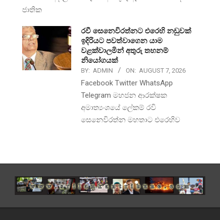
ජාතික
රවී සෙනෙවිරත්නට එරෙහි නඩුවක්
ඉදිරියට පවත්වාගෙන යාම
වළක්වාලමින් අතුරු තහනම්
නියෝගයක්
BY:
ADMIN
ON:
AUGUST 7, 2026
Facebook Twitter WhatsApp
Telegram මහජන ආරක්ෂක
අමාත්‍යංශයේ ලේකම් රවි
සෙනෙවිරත්න මහතාට එරෙහිව