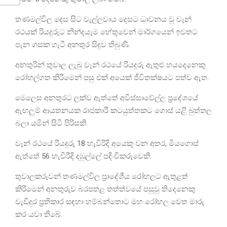
තණමල්විල දෙස සිට වැල්ලවාය දෙසට ධාවනය වූ වෑන්
රථයක් රියදුරුට නින්දයෑම හේතුවෙන් මාර්ගයෙන් ඉවතට
පැන ගසක ගැටී අනතුර සිදුව තිබුණි.
අනතුරින් තුවාල ලැබු වෑන් රථයේ රියදුරු ඇතුළු හයදෙනෙකු
රෝහල්ගත කිරීමෙන් පසු එක් අයෙක් ජීවිතක්ෂයට පත්ව ඇත.
මෙලෙස අනතුරට ලක්ව ඇත්තේ අවිස්සාවේල්ල ප්‍රදේශයේ
ඇඟලුම් ආයතනයක රාජකාරී කටයුත්තකට ගොස් යළි බුත්තල
බලා යමින් සිටි පිරිසකි.
වෑන් රථයේ රියදුරු 18 හැවිරිදි අයෙකු වන අතර, මියගොස්
ඇත්තේ 56 හැවිරිදි දඹුල්ලේ පදිංචිකරුවෙකි.
තුවාලකරුවන් තණමල්විල ප්‍රාදේශීය රෝහලට ඇතුළත්
කිරීමෙන් අනතුරුව බරපතළ තත්ත්වයේ පසුවු තිදෙනෙකු
වැඩිදුර ප්‍රතිකාර සඳහා හම්බන්තොට මහ රෝහල වෙත මාරු
කර යවා තිබේ.