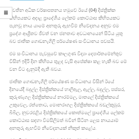
පවතින අධික වර්ෂාපතනය හමුවේ ඊයේ (04) දිස්ත්‍රික්ක
කිහිපයකට අදාළ ප්‍රාදේශීය ලේකම් කොට්ඨාස කිහිපයකට
පැනවූ නාය යාමේ අනතුරු ඇඟවීම් නිවේදනය අනුව එම
ප්‍රදේශ ආශ්‍රිතව ජීවත් වන ජනතාව අවධානයෙන් සිටිය යුතු
බව ජාතික ගොඩනැගිලි පර්යේෂණ සංවිධානය පවසයි.
එම සංවිධානය පැවසුවේ කාලගුණ විද්‍යා දෙපාර්තමේන්තුව
විසින් ඉදිරි දින කිහිපය තුළද වැසි අපේක්ෂා කළ හැකි බව මේ
වන විට දැනුම්දී ඇති බවය.
ජාතික ගොඩනැගිලි පර්යේෂණ සංවිධානය විසින් ඊයේ
දිනයේදී බදුල්ල දිස්ත්‍රික්කයේ හාලිඇල, ඇල්ල, බදුල්ල, පස්සර,
කුරුණෑගල දිස්ත්‍රික්කයේ නාරම්මල, මාතලේ දිස්ත්‍රික්කයේ
උකුවෙල, රත්තොට, මොනරාගල දිස්ත්‍රික්කයේ බඩල්කුඹුර,
බිබිල, නුවරඑළිය දිස්ත්‍රික්කයේ කොත්මලේ ප්‍රාදේශීය ලේකම්
කොට්ඨාස සඳහා විමසිලිමත් බවින් සිටින ලෙස නායයාම්
අනතුරු ඇඟවීම් නිවේදනයක් නිකුත් කළේය.