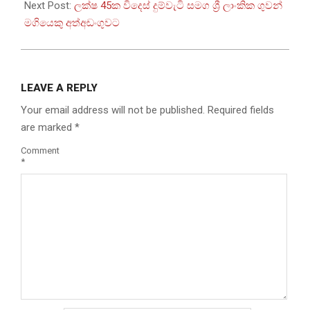
Next Post:
ලක්ෂ 45ක විදෙස් දුම්වැටි සමග ශ්‍රී ලාංකික ගුවන්
මගියෙකු අත්අඩංගුවට
LEAVE A REPLY
Your email address will not be published.
Required fields
are marked
*
Comment
*