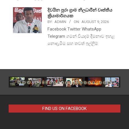
දිවයින පුරා ග්‍රාම නිලධාරීන් වෘත්තීය
ක්‍රියාමාර්ගයක
BY:
ADMIN
ON:
AUGUST 9, 2026
Facebook Twitter WhatsApp
Telegram ගමන් වියදම් දීමනාව ඉහළ
නොදැමීම සහ තවත් ඉල්ලීම්
FIND US ON FACEBOOK