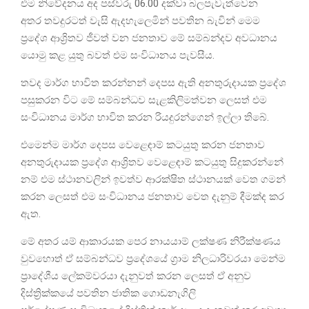
එම නිවේදනය අද පස්වරු 06.00 දක්වා බලපැවැත්වෙන
අතර තවදුරටත් වැසි ඇදහැලෙමින් පවතින බැවින් මෙම
ප්‍රදේශ ආශ්‍රිතව ජීවත් වන ජනතාව මේ සම්බන්දව අවධානය
යොමු කළ යුතු බවත් එම සංවිධානය පැවසීය.
තවද මාර්ග භාවිත කරන්නන් දෙපස ඇති අනතුරුදායක ප්‍රදේශ
පසුකරන විට මේ සම්බන්ධව සැළකිලිමත්වන ලෙසත් එම
සංවිධානය මාර්ග භාවිත කරන රියදුරන්ගෙන් ඉල්ලා තිබේ.
එමෙන්ම මාර්ග දෙපස වෙළෙඳාම් කටයුතු කරන ජනතාව
අනතුරුදායක ප්‍රදේශ ආශ්‍රිතව වෙළෙඳාම් කටයුතු සිදුකරන්නේ
නම් එම ස්ථානවලින් ඉවත්ව ආරක්ෂිත ස්ථානයක් වෙත ගමන්
කරන ලෙසත් එම සංවිධානය ජනතාව වෙත දැනුම් දීමක්ද කර
ඇත.
මේ අතර යම් ආකාරයක පෙර නායයාම් ලක්ෂණ නිරීක්ෂණය
වුවහොත් ඒ සම්බන්ධව ප්‍රදේශයේ ග්‍රාම නිලධාරිවරයා මෙන්ම
ප්‍රාදේශීය ලේකම්වරයා දැනුවත් කරන ලෙසත් ඒ අනුව
දිස්ත්‍රික්කයේ පවතින ජාතික ගොඩනැගිලි