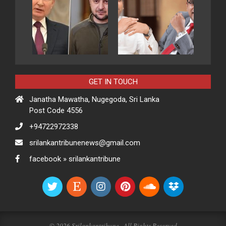
GET IN TOUCH
Janatha Mawatha, Nugegoda, Sri Lanka
Post Code 4556
+94722972338
srilankantribunenews@gmail.com
facebook » srilankantribune
© 2026 Srilankantribune . All Rights Reserved