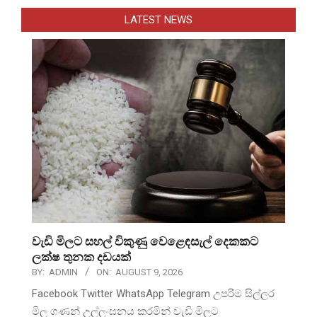
LATEST NEWS
වැඩි මිලට සහල් විකුණු වෙළෙඳසැල් දෙකකට
ලක්ෂ තුනක දඩයක්
BY:
ADMIN
ON:
AUGUST 9, 2026
Facebook Twitter WhatsApp Telegram උපරිම සිල්ලර
මිල ගණන් උල්ලංඝනය කරමින් වැඩි මිලට