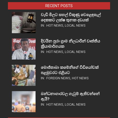
RECENT POSTS
වැඩි මිලට සහල් විකුණු වෙළෙඳසැල්
දෙකකට ලක්ෂ තුනක දඩයක්
IN:
HOT NEWS
,
LOCAL NEWS
දිවයින පුරා ග්‍රාම නිලධාරීන් වෘත්තීය
ක්‍රියාමාර්ගයක
IN:
HOT NEWS
,
LOCAL NEWS
මොජ්තාබා කමේනිගේ වීඩියෝවක්
පළමුවරට එළියට
IN:
FOREIGN NEWS
,
HOT NEWS
බන්ධනාගාරවල ගැටුම් ඇතිවන්නේ
ඇයි?
IN:
HOT NEWS
,
LOCAL NEWS