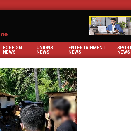
OM
FOREIGN
UNIONS
ENTERTAINMENT
SPOR
NEWS
NEWS
NEWS
NEWS
Primary
Navigation
Menu