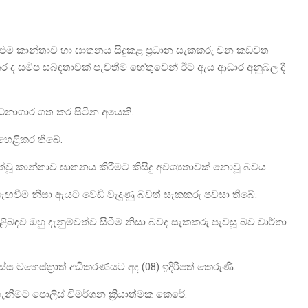
 එම කාන්තාව හා ඝාතනය සිදුකළ ප්‍රධාන සැකකරු වන කඩවත
අතර ද සමීප සබඳතාවක් පැවතීම හේතුවෙන් ඊට ඇය ආධාර අනුබල දී
න්ධනාගාර ගත කර සිටින අයෙකි.
හෙළිකර තිබේ.
්වූ කාන්තාව ඝාතනය කිරීමට කිසිදු අවශ්‍යතාවක් නොවූ බවය.
 සැඟවීම නිසා ඇයට වෙඩි වැදුණු බවත් සැකකරු පවසා තිබේ.
පිළිබඳව ඔහු දැනුම්වත්ව සිටීම නිසා බවද සැකකරු පැවසූ බව වාර්තා
මහෙස්ත්‍රාත් අධිකරණයට අද (08) ඉදිරිපත් කෙරුණි.
ීමට පොලිස් විමර්ශන ක්‍රියාත්මක කෙරේ.