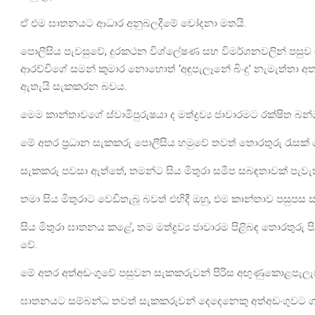
ඒ එම ඝාතනයට ආධාර අනුබලදීමේ චෝදනා මතයි.
පොලීසිය පැවසුවේ, දුරකථන විශ්ලේෂණ සහ විමර්ශනවලින් පසුව
ආරච්චිගේ සමන් කුමාර නොහොත් ‘අඳුපැලෑනේ බිංදු’ නැමැත්තා 
ඇතැයි සැකකරන බවය.
මෙම කාන්තාවගේ ස්වාමිපුරුෂයා ද මත්ද්‍රව්‍ය ජාවාරමට රක්ෂිත බ
මේ අතර ප්‍රධාන සැකකරු පොලීසිය හමුවේ තවත් තොරතුරු රැසක් 
සැකකරු පවසා ඇත්තේ, තමන්ට සිය මිතුරා සමීප සබඳතාවක් පැවැත
තමා සිය මිතුරාට වෙඩිතැබූ බවත් එහිදී ඔහු, එම කාන්තාව පසුපස
සිය මිතුරා ඝාතනය කළේ, තම මත්ද්‍රව්‍ය ජාවාරම පිළිබඳ තොරතුරු 
වේ.
මේ අතර අත්අඩංගුවේ පසුවන සැකකරුවන් පිරිස අඟුණුකොළපැලැස්ස 
ඝාතනයට සම්බන්ධ තවත් සැකකරුවන් දෙදෙනෙකු අත්අඩංගුවට ගැන