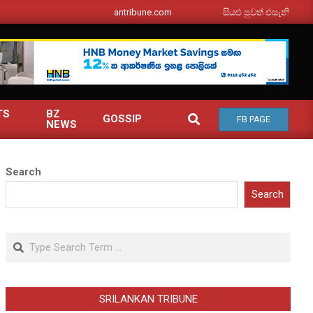
srilankantribune.com
සියළු පුවත් එසැනින් ඔබ වෙත
TS
BZ
SEARCH
GOSSIP
FB PAGE
NEWS
Search
Search
Search
SRILANKAN TRIBUNE