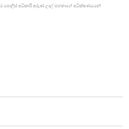
ාර පොලිස් අධිකාරී අරුණ ලාල් මහතාගේ අධීක්ෂණයෙන්