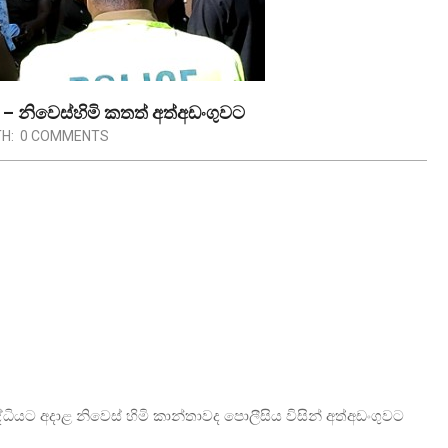
 – නිවෙස්හිමි කතත් අත්අඩංගුවට
H:
0 COMMENTS
ද්ධියට අදාළ නිවෙස් හිමි කාන්තාවද පොලීසිය විසින් අත්අඩංගුවට