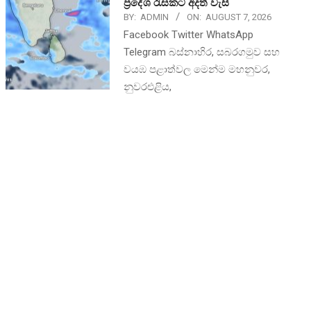
ප්‍රදේශ රැසකට අදත් වැසි
BY:
ADMIN
ON:
AUGUST 7, 2026
Facebook Twitter WhatsApp
Telegram බස්නාහිර, සබරගමුව සහ
වයඹ පළාත්වල මෙන්ම මහනුවර,
නුවරඑළිය,