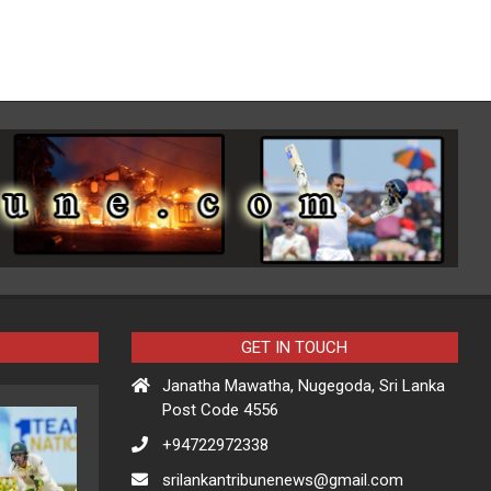
GET IN TOUCH
Janatha Mawatha, Nugegoda, Sri Lanka
Post Code 4556
+94722972338
srilankantribunenews@gmail.com