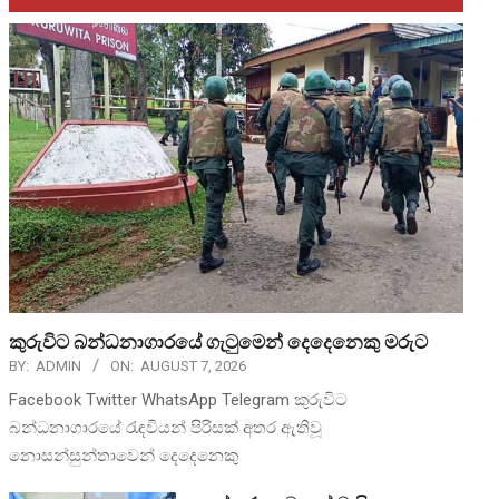
කුරුවිට බන්ධනාගාරයේ ගැටුමෙන් දෙදෙනෙකු මරුට
BY:
ADMIN
ON:
AUGUST 7, 2026
Facebook Twitter WhatsApp Telegram කුරුවිට
බන්ධනාගාරයේ රැඳවියන් පිරිසක් අතර ඇතිවූ
නොසන්සුන්තාවෙන් දෙදෙනෙකු