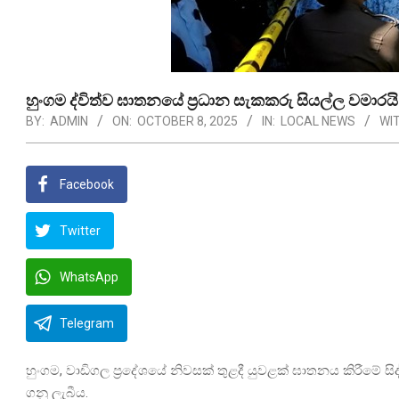
හුංගම ද්විත්ව ඝාතනයේ ප්‍රධාන සැකකරු සියල්ල වමාරයි
BY:
ADMIN
ON:
OCTOBER 8, 2025
IN:
LOCAL NEWS
WIT
Facebook
Twitter
WhatsApp
Telegram
හුංගම, වාඩිගල ප්‍රදේශයේ නිවසක් තුළදී යුවළක් ඝාතනය කිරීමේ සි
ගනු ලැබීය.