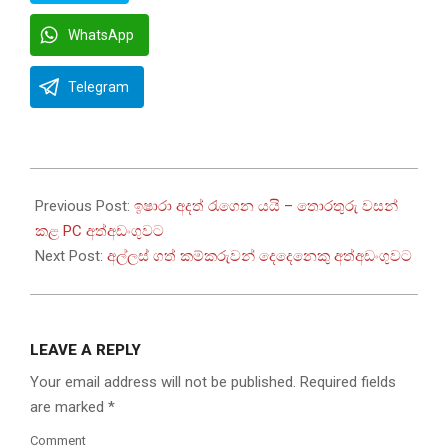
WhatsApp
Telegram
2025-
10-
Previous Post:
ඉෂාරා අදත් රැගෙන යයි – තොරතුරු වසන්
18
කළ PC අත්අඩංගුවට
Next Post:
අල්ලස් ගත් කම්කරුවන් දෙදෙනෙකු අත්අඩංගුවට
LEAVE A REPLY
Your email address will not be published.
Required fields
are marked
*
Comment