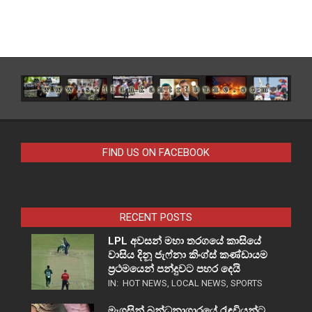
FIND US ON FACEBOOK
RECENT POSTS
LPL අවසන් මහා තරගයේ කාසියේ
වාසිය දිනූ ජැෆ්නා කිංග්ස් කණ්ඩායම
ප්‍රථමයෙන් පන්දුවට පහර දෙයි
IN:
HOT NEWS
,
LOCAL NEWS
,
SPORTS
මැගසින් බන්ධනාගාරයේ රැඳවියන්ට