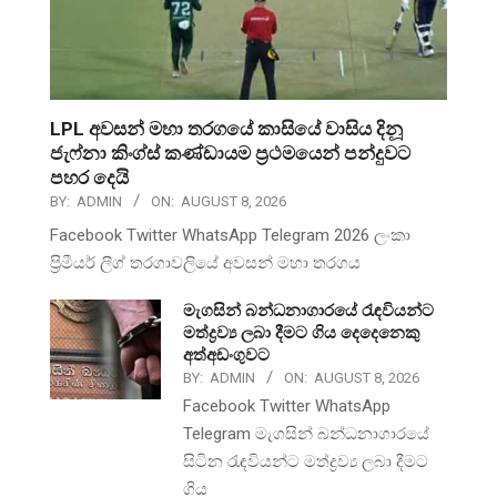
LPL අවසන් මහා තරගයේ කාසියේ වාසිය දිනූ
ජැෆ්නා කිංග්ස් කණ්ඩායම ප්‍රථමයෙන් පන්දුවට
පහර දෙයි
BY:
ADMIN
ON:
AUGUST 8, 2026
Facebook Twitter WhatsApp Telegram 2026 ලංකා
ප්‍රිමීයර් ලීග් තරගාවලියේ අවසන් මහා තරගය
මැගසින් බන්ධනාගාරයේ රැඳවියන්ට
මත්ද්‍රව්‍ය ලබා දීමට ගිය දෙදෙනෙකු
අත්අඩංගුවට
BY:
ADMIN
ON:
AUGUST 8, 2026
Facebook Twitter WhatsApp
Telegram මැගසින් බන්ධනාගාරයේ
සිටින රැඳවියන්ට මත්ද්‍රව්‍ය ලබා දීමට
ගිය