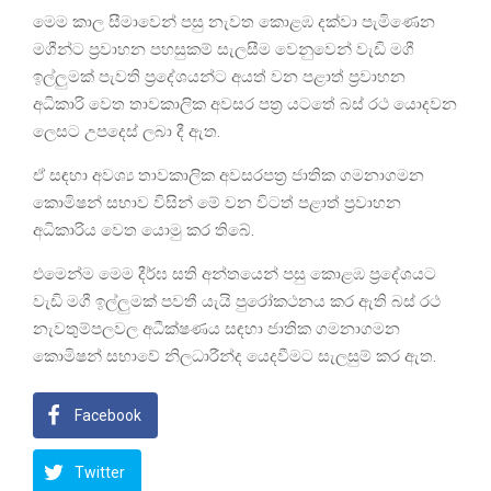
මෙම කාල සීමාවෙන් පසු නැවත කොළඹ දක්වා පැමිණෙන
මගීන්ට ප්‍රවාහන පහසුකම් සැලසීම වෙනුවෙන් වැඩි මගී
ඉල්ලුමක් පැවති ප්‍රදේශයන්ට අයත් වන පළාත් ප්‍රවාහන
අධිකාරි වෙත තාවකාලික අවසර පත්‍ර යටතේ බස් රථ යොදවන
ලෙසට උපදෙස් ලබා දී ඇත.
ඒ සඳහා අවශ්‍ය තාවකාලික අවසරපත්‍ර ජාතික ගමනාගමන
කොමිෂන් සභාව විසින් මේ වන විටත් පළාත් ප්‍රවාහන
අධිකාරිය වෙත යොමු කර තිබේ.
එමෙන්ම මෙම දීර්ඝ සති අන්තයෙන් පසු කොළඹ ප්‍රදේශයට
වැඩි මගී ඉල්ලුමක් පවතී යැයි පුරෝකථනය කර ඇති බස් රථ
නැවතුම්පලවල අධීක්ෂණය සඳහා ජාතික ගමනාගමන
කොමිෂන් සභාවේ නිලධාරීන්ද යෙදවීමට සැලසුම් කර ඇත.
Facebook
Twitter