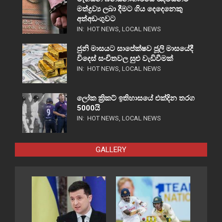
මත්ද්‍රව්‍ය ලබා දීමට ගිය දෙදෙනෙකු
අත්අඩංගුවට
IN:
HOT NEWS
,
LOCAL NEWS
ජුනි මාසයට සාපේක්ෂව ජූලි මාසයේදී
විදෙස් සංචිතවල සුළු වැඩිවීමක්
IN:
HOT NEWS
,
LOCAL NEWS
ලෝක ක්‍රිකට් ඉතිහාසයේ එක්දින තරග
5000යි
IN:
HOT NEWS
,
LOCAL NEWS
GALLERY