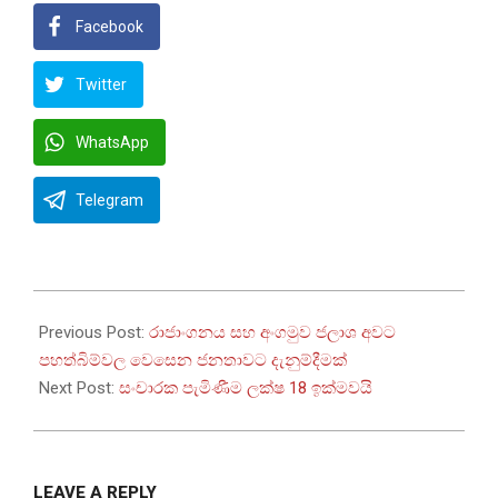
Facebook
Twitter
WhatsApp
Telegram
2025-
10-
Previous Post:
රාජාංගනය සහ අංගමුව ජලාශ අවට
18
පහත්බිම්වල වෙසෙන ජනතාවට දැනුම්දීමක්
Next Post:
සංචාරක පැමිණීම ලක්ෂ 18 ඉක්මවයි
LEAVE A REPLY