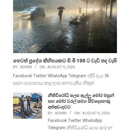
හෙටත් ප්‍රදේශ කිහිපයකට මි.මී 100 ට වැඩි තද වැසි
BY:
ADMIN
ON:
AUGUST 6, 2026
Facebook Twitter WhatsApp Telegram ඉදිරි පැය 36
සඳහා සාමාන්‍යය කාලගුණ අනාවැකිය නිකුත්
නීතිවිරෝධී ලෙස ඇල්ලූ මෝර මසුන්
සහ මෝර වරල් සමග සිව්දෙනෙකු
අත්අඩංගුවට
BY:
ADMIN
ON:
AUGUST 6, 2026
Facebook Twitter WhatsApp
Telegram නීතිවිරෝධී ලෙස අල්ලන