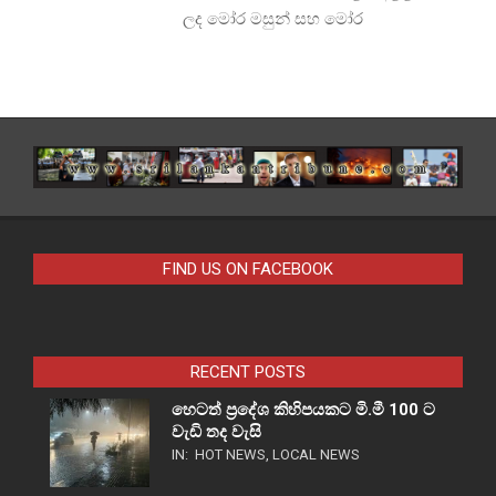
ලද මෝර මසුන් සහ මෝර
FIND US ON FACEBOOK
RECENT POSTS
හෙටත් ප්‍රදේශ කිහිපයකට මි.මී 100 ට
වැඩි තද වැසි
IN:
HOT NEWS
,
LOCAL NEWS