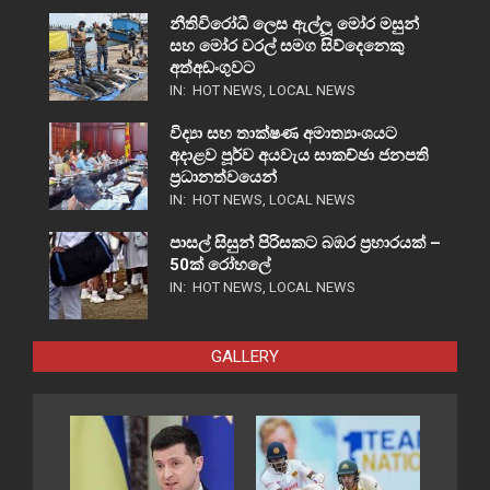
නීතිවිරෝධී ලෙස ඇල්ලූ මෝර මසුන්
සහ මෝර වරල් සමග සිව්දෙනෙකු
අත්අඩංගුවට
IN:
HOT NEWS
,
LOCAL NEWS
විද්‍යා සහ තාක්ෂණ අමාත්‍යාංශයට
අදාළව පූර්ව අයවැය සාකච්ඡා ජනපති
ප්‍රධානත්වයෙන්
IN:
HOT NEWS
,
LOCAL NEWS
පාසල් සිසුන් පිරිසකට බඹර ප්‍රහාරයක් –
50ක් රෝහලේ
IN:
HOT NEWS
,
LOCAL NEWS
GALLERY