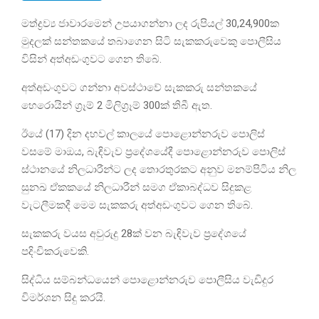
මත්ද්‍රව්‍ය ජාවාරමෙන් උපයාගන්නා ලද රුපියල් 30,24,900ක
මුදලක් සන්තකයේ තබාගෙන සිටි සැකකරුවෙකු පොලීසිය
විසින් අත්අඩංගුවට ගෙන තිබේ.
අත්අඩංගුවට ගන්නා අවස්ථාවේ සැකකරු සන්තකයේ
හෙරොයින් ග්‍රෑම් 2 මිලිග්‍රෑම් 300ක් තිබී ඇත.
ඊයේ (17) දින දහවල් කාලයේ පොළොන්නරුව පොලිස්
වසමේ මාඔය, බැඳිවැව ප්‍රදේශයේදී පොළොන්නරුව පොලිස්
ස්ථානයේ නිලධාරීන්ට ලද තොරතුරකට අනුව මනම්පිටිය නිල
සුනඛ ඒකකයේ නිලධාරීන් සමග ඒකාබද්ධව සිදුකළ
වැටලීමකදී මෙම සැකකරු අත්අඩංගුවට ගෙන තිබේ.
සැකකරු වයස අවුරුදු 28ක් වන බැඳිවැව ප්‍රදේශයේ
පදිංචිකරුවෙකි.
සිද්ධිය සම්බන්ධයෙන් පොළොන්නරුව පොලීසිය වැඩිදුර
විමර්ශන සිදු කරයි.