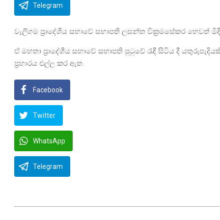
Telegram
වැලිගම ප්‍රාදේශීය සභාවේ සභාපති ලසන්ත වික්‍රමසේකර හෙවත් මිදි
ඒ මහතා ප්‍රාදේශීය සභාවේ සභාපති පුටුවේ රැඳී සිටිය දී යතුරුපැ
ප්‍රහාරය එල්ල කර ඇත.
Facebook
Twitter
WhatsApp
Telegram
2025-