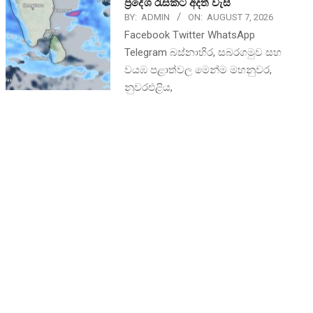
ප්‍රදේශ රැසකට අදත් වැසි
BY:
ADMIN
ON:
AUGUST 7, 2026
Facebook Twitter WhatsApp
Telegram බස්නාහිර, සබරගමුව සහ
වයඹ පළාත්වල මෙන්ම මහනුවර,
නුවරඑළිය,