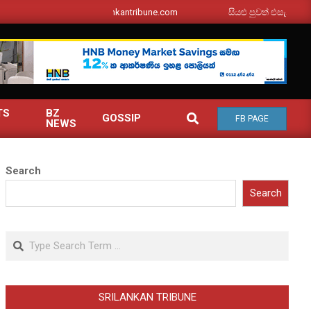
srilankantribune.com
සියළු පුවත් එසැනින් ඔබ වෙත
TS
BZ
SEARCH
GOSSIP
FB PAGE
NEWS
Search
Search
Search
SRILANKAN TRIBUNE