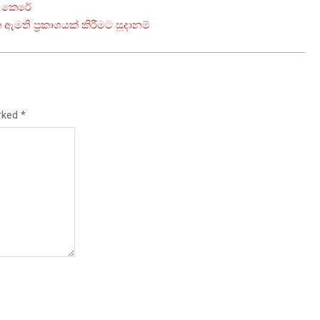
ම කෙරේ
මති ප්‍රකාශයක් කිරීමට සූදානම්
arked
*