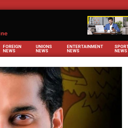
OM
FOREIGN
UNIONS
ENTERTAINMENT
SPOR
NEWS
NEWS
NEWS
NEWS
Primary
Navigation
Menu