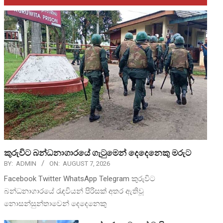
කුරුවිට බන්ධනාගාරයේ ගැටුමෙන් දෙදෙනෙකු මරුට
BY:
ADMIN
ON:
AUGUST 7, 2026
Facebook Twitter WhatsApp Telegram කුරුවිට
බන්ධනාගාරයේ රැඳවියන් පිරිසක් අතර ඇතිවූ
නොසන්සුන්තාවෙන් දෙදෙනෙකු