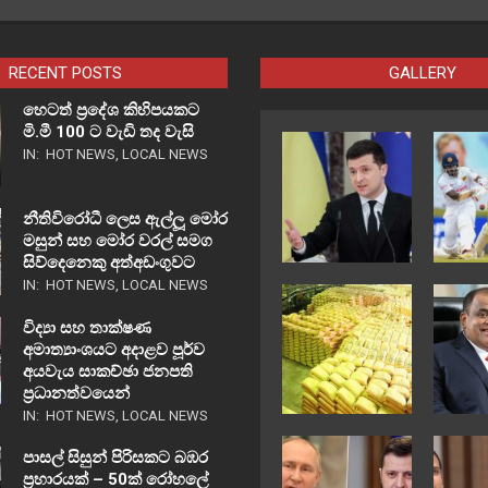
RECENT POSTS
GALLERY
හෙටත් ප්‍රදේශ කිහිපයකට
මි.මී 100 ට වැඩි තද වැසි
IN:
HOT NEWS
,
LOCAL NEWS
නීතිවිරෝධී ලෙස ඇල්ලූ මෝර
මසුන් සහ මෝර වරල් සමග
සිව්දෙනෙකු අත්අඩංගුවට
IN:
HOT NEWS
,
LOCAL NEWS
විද්‍යා සහ තාක්ෂණ
අමාත්‍යාංශයට අදාළව පූර්ව
අයවැය සාකච්ඡා ජනපති
ප්‍රධානත්වයෙන්
IN:
HOT NEWS
,
LOCAL NEWS
පාසල් සිසුන් පිරිසකට බඹර
ප්‍රහාරයක් – 50ක් රෝහලේ