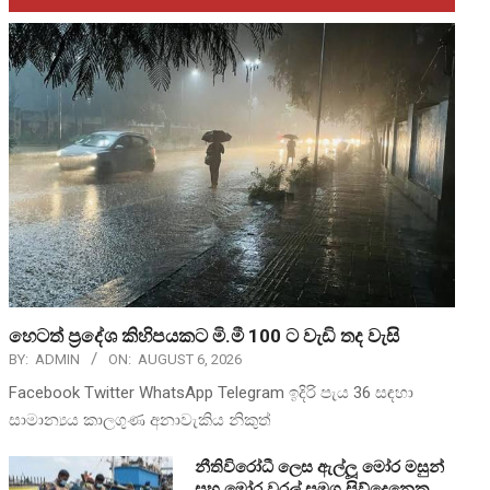
හෙටත් ප්‍රදේශ කිහිපයකට මි.මී 100 ට වැඩි තද වැසි
BY:
ADMIN
ON:
AUGUST 6, 2026
Facebook Twitter WhatsApp Telegram ඉදිරි පැය 36 සඳහා
සාමාන්‍යය කාලගුණ අනාවැකිය නිකුත්
නීතිවිරෝධී ලෙස ඇල්ලූ මෝර මසුන්
සහ මෝර වරල් සමග සිව්දෙනෙකු