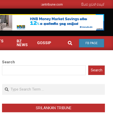
srilankantribune.com
සියළු පුවත් එසැනින් ඔබ වෙත
TS
BZ
SEARCH
GOSSIP
FB PAGE
NEWS
Search
Search
Search
SRILANKAN TRIBUNE