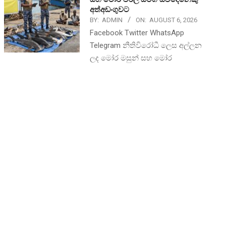
අත්අඩංගුවට
BY:
ADMIN
ON:
AUGUST 6, 2026
Facebook Twitter WhatsApp
Telegram නීතිවිරෝධී ලෙස අල්ලන
ලද මෝර මසුන් සහ මෝර