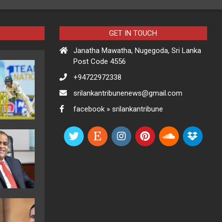
GET IN TOUCH
Janatha Mawatha, Nugegoda, Sri Lanka
Post Code 4556
+94722972338
srilankantribunenews@gmail.com
facebook » srilankantribune