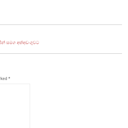
න් සමග අත්අඩංගුවට
arked
*