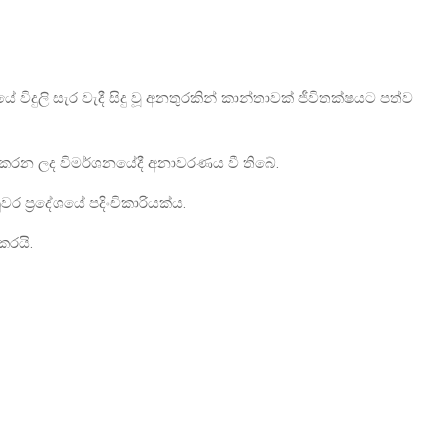
විදුලි සැර වැදී සිදු වූ අනතුරකින් කාන්තාවක් ජීවිතක්ෂයට පත්ව
ිදුකරන ලද විමර්ශනයේදී අනාවරණය වී තිබේ.
 ප්‍රදේශයේ පදිංචිකාරියක්ය.
කරයි.