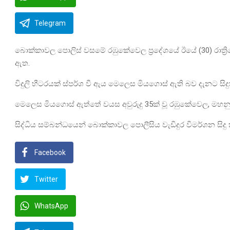
Telegram
බොක්කාවල පොලිස් වසමේ රඹුකේවෙල ප්‍රදේශයේ ඊයේ (30) රාත්‍රියේ 
ඇත.
විදුලි හීටරයක් ස්පර්ශ වී ඇය මෙලෙස මියගොස් ඇති බව දැනට ස
මෙලෙස මියගොස් ඇත්තේ වයස අවුරුදු 35ක් වූ රඹුකේවෙල, මහනුවර
සිද්ධිය සම්බන්ධයෙන් බොක්කාවල පොලීසිය වැඩිදුර විමර්ශන සිදු 
Facebook
Twitter
WhatsApp