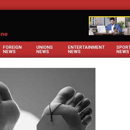
OM
FOREIGN
UNIONS
ENTERTAINMENT
SPOR
NEWS
NEWS
NEWS
NEWS
Primary
Navigation
Menu