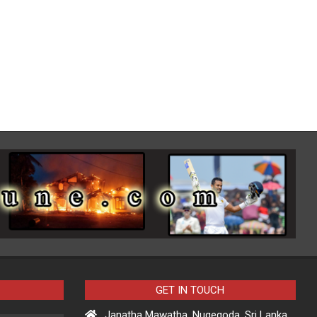
GET IN TOUCH
Janatha Mawatha, Nugegoda, Sri Lanka