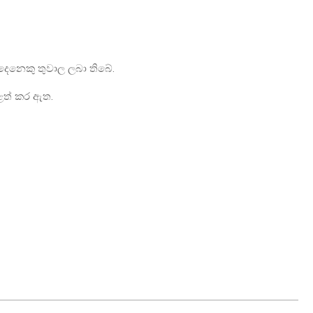
ෙදෙනෙකු තුවාල ලබා තිබේ.
ුළත් කර ඇත.