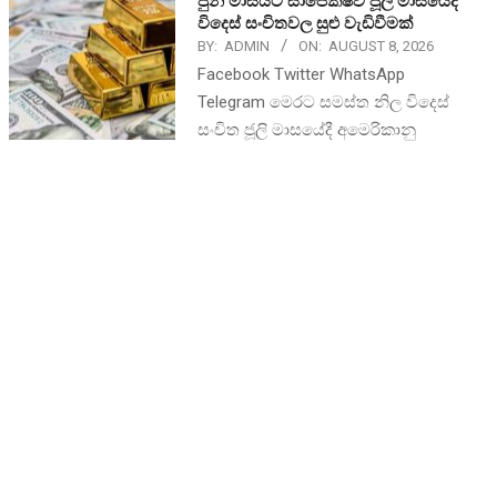
ජුනි මාසයට සාපේක්ෂව ජූලි මාසයේදී
විදෙස් සංචිතවල සුළු වැඩිවීමක්
BY:
ADMIN
ON:
AUGUST 8, 2026
Facebook Twitter WhatsApp
Telegram මෙරට සමස්ත නිල විදෙස්
සංචිත ජූලි මාසයේදී අමෙරිකානු