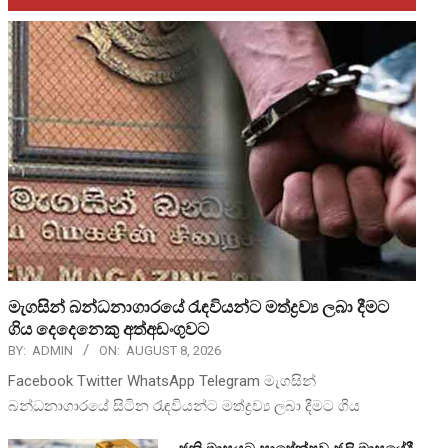
මැගසින් බන්ධනාගාරයේ රැඳවියන්ට මත්ද්‍රව්‍ය ලබා දීමට
ගිය දෙදෙනෙකු අත්අඩංගුවට
BY:
ADMIN
ON:
AUGUST 8, 2026
Facebook Twitter WhatsApp Telegram මැගසින්
බන්ධනාගාරයේ සිටින රැඳවියන්ට මත්ද්‍රව්‍ය ලබා දීමට ගිය