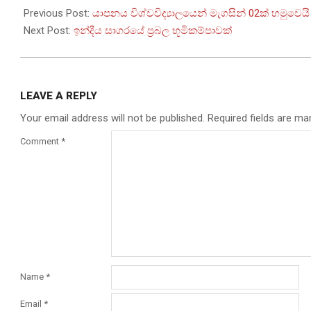
11-
Previous Post:
යාපනය විශ්වවිද්‍යාලයෙන් මැගසින් 02ක් හමුවෙයි
01
Next Post:
ඉන්දීය සාගරයේ ප්‍රබල භූමිකම්පාවක්
LEAVE A REPLY
Your email address will not be published.
Required fields are m
Comment
*
Name
*
Email
*