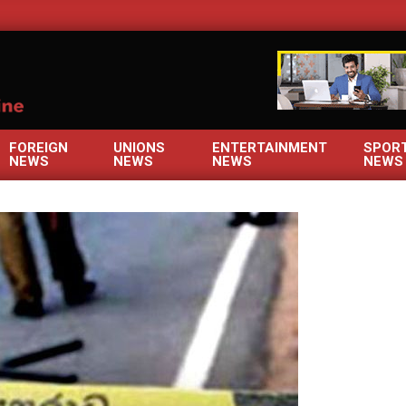
OM
FOREIGN
UNIONS
ENTERTAINMENT
SPOR
NEWS
NEWS
NEWS
NEWS
Primary
Navigation
Menu