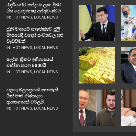
රැඳවියන්ට මත්ද්‍රව්‍ය ලබා දීමට
ගිය දෙදෙනෙකු අත්අඩංගුවට
IN:
HOT NEWS
,
LOCAL NEWS
ජුනි මාසයට සාපේක්ෂව ජූලි
මාසයේදී විදෙස් සංචිතවල සුළු
වැඩිවීමක්
IN:
HOT NEWS
,
LOCAL NEWS
ලෝක ක්‍රිකට් ඉතිහාසයේ
එක්දින තරග 5000යි
IN:
HOT NEWS
,
LOCAL NEWS
වලංගු බලපත්‍රයක් නොමැති
ටින් මාළු නිෂ්පාදන
ආයතනයක් වටලයි
IN:
HOT NEWS
,
LOCAL NEWS