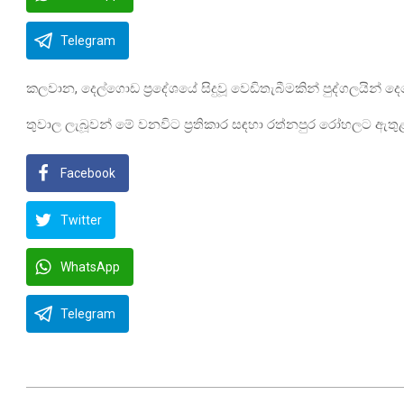
Telegram
කලවාන, දෙල්ගොඩ ප්‍රදේශයේ සිදුවූ වෙඩිතැබීමකින් පුද්ගලයින් ද
තුවාල ලැබූවන් මේ වනවිට ප්‍රතිකාර ස ඳහා රත්නපුර රෝහලට ඇත
Facebook
Twitter
WhatsApp
Telegram
2025-