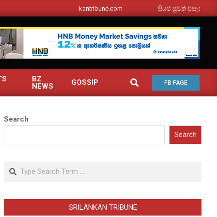
srilankantribune.com
සියළු පුවත් එසැනින් ඔබ වෙත
TS
BZ
SEARCH
GOSSIP
FB PAGE
NEWS
Search
Search
Search
SRILANKAN TRIBUNE