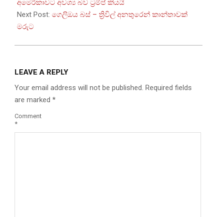
12
අමෙරිකාවට අවශ්‍ය බව ට්‍රම්ප් කියයි
Next Post:
ගෙලිඔය බස් – ත්‍රිවිල් අනතුරෙන් කාන්තාවක්
මරුට
LEAVE A REPLY
Your email address will not be published.
Required fields
are marked
*
Comment
*