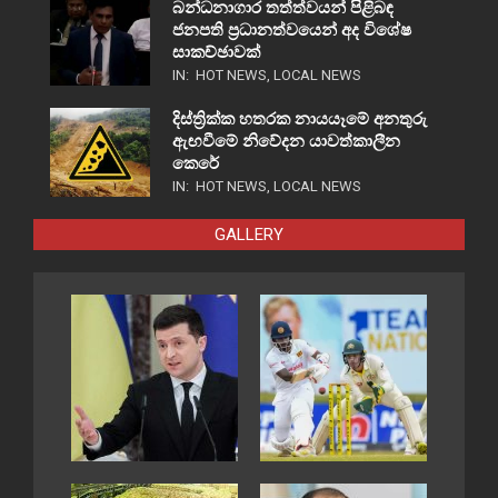
බන්ධනාගාර තත්ත්වයන් පිළිබඳ
ජනපති ප්‍රධානත්වයෙන් අද විශේෂ
සාකච්ඡාවක්
IN:
HOT NEWS
,
LOCAL NEWS
දිස්ත්‍රික්ක හතරක නායයෑමේ අනතුරු
ඇඟවීමේ නිවේදන යාවත්කාලීන
කෙරේ
IN:
HOT NEWS
,
LOCAL NEWS
GALLERY