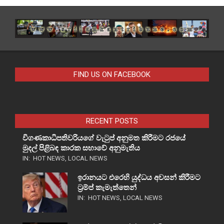
FIND US ON FACEBOOK
RECENT POSTS
විගණකාධිපතිවරියගේ වැටුප් අනුමත කිරීමට රජයේ
මුදල් පිළිබඳ කාරක සභාවේ අනුමැතිය
IN:
HOT NEWS
,
LOCAL NEWS
ඉරානයට එරෙහි යුද්ධය අවසන් කිරීමට
ට්‍රම්ප් කැමැත්තෙන්
IN:
HOT NEWS
,
LOCAL NEWS