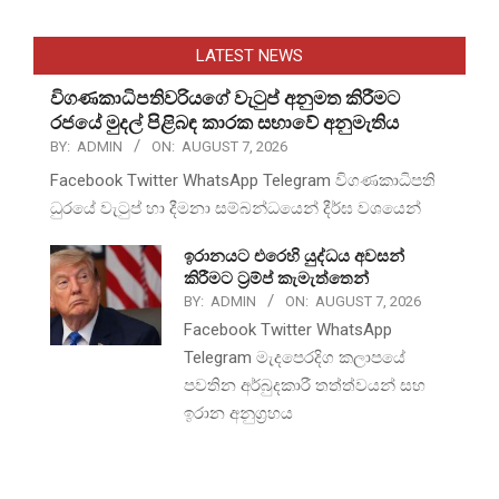
LATEST NEWS
විගණකාධිපතිවරියගේ වැටුප් අනුමත කිරීමට
රජයේ මුදල් පිළිබඳ කාරක සභාවේ අනුමැතිය
BY:
ADMIN
ON:
AUGUST 7, 2026
Facebook Twitter WhatsApp Telegram විගණකාධිපති
ධුරයේ වැටුප් හා දීමනා සම්බන්ධයෙන් දීර්ඝ වශයෙන්
ඉරානයට එරෙහි යුද්ධය අවසන්
කිරීමට ට්‍රම්ප් කැමැත්තෙන්
BY:
ADMIN
ON:
AUGUST 7, 2026
Facebook Twitter WhatsApp
Telegram මැදපෙරදිග කලාපයේ
පවතින අර්බුදකාරී තත්ත්වයන් සහ
ඉරාන අනුග්‍රහය