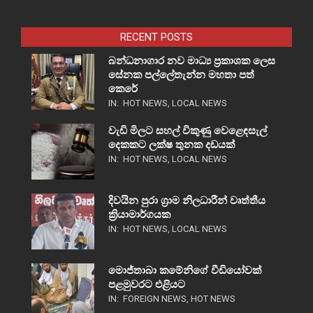
RECENT POSTS
බන්ධනාගාර නව මාධ්‍ය ප්‍රකාශක ලෙස
සේනක පල්ලේතැන්න මහතා පත්
කෙරේ
IN:
HOT NEWS
,
LOCAL NEWS
වැඩි මිලට සහල් විකුණු වෙළෙඳසැල්
දෙකකට ලක්ෂ තුනක දඩයක්
IN:
HOT NEWS
,
LOCAL NEWS
දිවයින පුරා ග්‍රාම නිලධාරීන් වෘත්තීය
ක්‍රියාමාර්ගයක
IN:
HOT NEWS
,
LOCAL NEWS
මොජ්තාබා කමේනිගේ වීඩියෝවක්
පළමුවරට එළියට
IN:
FOREIGN NEWS
,
HOT NEWS