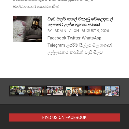
බන්ධනාගාර කොමසාරිස්
වැඩි මිලට සහල් විකුණු වෙළෙඳසැල්
දෙකකට ලක්ෂ තුනක දඩයක්
BY:
ADMIN
ON:
AUGUST 9, 2026
Facebook Twitter WhatsApp
Telegram උපරිම සිල්ලර මිල ගණන්
උල්ලංඝනය කරමින් වැඩි මිලට
FIND US ON FACEBOOK