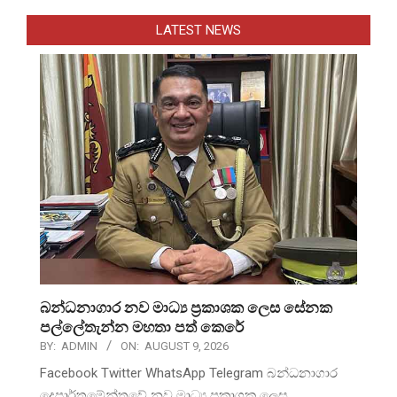
LATEST NEWS
බන්ධනාගාර නව මාධ්‍ය ප්‍රකාශක ලෙස සේනක
පල්ලේතැන්න මහතා පත් කෙරේ
BY:
ADMIN
ON:
AUGUST 9, 2026
Facebook Twitter WhatsApp Telegram බන්ධනාගාර
දෙපාර්තමේන්තුවේ නව මාධ්‍ය ප්‍රකාශක ලෙස