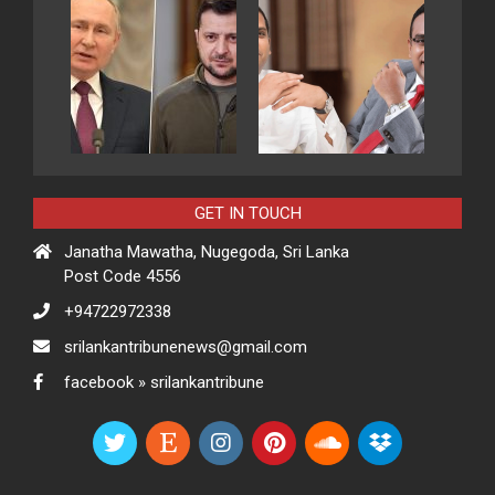
GET IN TOUCH
Janatha Mawatha, Nugegoda, Sri Lanka
Post Code 4556
+94722972338
srilankantribunenews@gmail.com
facebook » srilankantribune