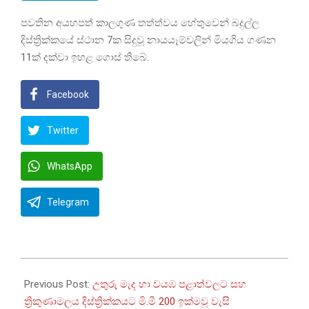
පවතින අයහපත් කාලගුණ තත්ත්වය හේතුවෙන් බදුල්ල
දිස්ත්‍රික්කයේ ස්ථාන 7ක සිදුවූ නායයෑම්වලින් මියගිය ගණන
11ක් දක්වා ඉහළ ගොස් තිබේ.
Facebook
Twitter
WhatsApp
Telegram
2025-
11-
Previous Post:
උතුරු මැද හා වයඹ පළාත්වලට සහ
27
ත්‍රිකුණාමලය දිස්ත්‍රික්කයට මි.මී 200 ඉක්මවූ වැසි