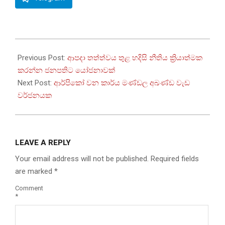
2025-
11-
Previous Post:
ආපදා තත්ත්වය තුළ හදිසි නීතිය ක්‍රියාත්මක
28
කරන්න ජනපතිට යෝජනාවක්
Next Post:
ආර්පිකෝ වන කාර්ය මණ්ඩල අඛණ්ඩ වැඩ
වර්ජනයක
LEAVE A REPLY
Your email address will not be published.
Required fields
are marked
*
Comment
*