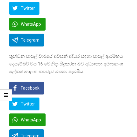
Twitter
WhatsApp
Telegram
තුන්වන පාසල් වාරයේ අවසන් අදියර සඳහා පාසල් ආරම්භය
දෙසැම්බර් මස 16 වෙනිදා සිදුකරන බව අධ්‍යාපන අමාත්‍යාංශ
ලේකම් නාලක කළුවැව මහතා පැවසීය.
Facebook
Twitter
WhatsApp
Telegram