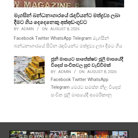
මැගසින් බන්ධනාගාරයේ රැඳවියන්ට මත්ද්‍රව්‍ය ලබා
දීමට ගිය දෙදෙනෙකු අත්අඩංගුවට
BY:
ADMIN
ON:
AUGUST 8, 2026
Facebook Twitter WhatsApp Telegram මැගසින්
බන්ධනාගාරයේ සිටින රැඳවියන්ට මත්ද්‍රව්‍ය ලබා දීමට ගිය
ජුනි මාසයට සාපේක්ෂව ජූලි මාසයේදී
විදෙස් සංචිතවල සුළු වැඩිවීමක්
BY:
ADMIN
ON:
AUGUST 8, 2026
Facebook Twitter WhatsApp
Telegram මෙරට සමස්ත නිල විදෙස්
සංචිත ජූලි මාසයේදී අමෙරිකානු