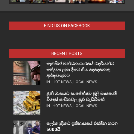
FIND US ON FACEBOOK
RECENT POSTS
මැගසින් බන්ධනාගාරයේ රැඳවියන්ට
මත්ද්‍රව්‍ය ලබා දීමට ගිය දෙදෙනෙකු
අත්අඩංගුවට
IN:
HOT NEWS
,
LOCAL NEWS
ජුනි මාසයට සාපේක්ෂව ජූලි මාසයේදී
විදෙස් සංචිතවල සුළු වැඩිවීමක්
IN:
HOT NEWS
,
LOCAL NEWS
ලෝක ක්‍රිකට් ඉතිහාසයේ එක්දින තරග
5000යි