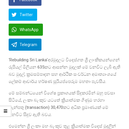
Twitter
WhatsApp
Telegram
‘Rebuilding Sri Lanka’අරමුදලට විදෙස්ගත ශ්‍රී ලාංකිකයන්ගෙන්
රුපියල් මිලියන 635කට ආසන්න මුදලක් මේ වනවිට ලැබී ඇති
බව මුදල්, ක්‍රමසම්පාදන සහ ආර්ථික සංවර්ධන අමාත්‍යාංශයේ
ලේකම් ආචාර්ය හර්ෂණ සූරියප්පෙරුම මහතා පැවසීය.
මේ සම්බන්ධයෙන් විශේෂ ප්‍රකාශයක් සිදුකරමින් ඔහු පවසා
සිටියේ, ලංකා බැංකුව යටතේ ක්‍රියාත්මක ගිණුම හරහා
තැන්පතු (transaction) 30,470කට අධික ප්‍රමාණයක් මේ
වනවිට සිදුව ඇති බවය.
එමෙන්න ශ්‍රී ලංකා මහ බැංකුව තුළ ක්‍රියාත්මක විදෙස් මුදලින්