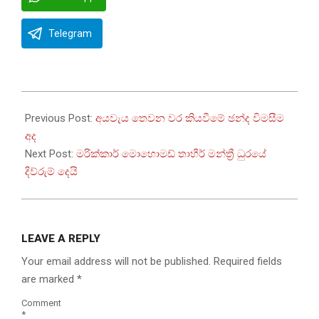
Telegram
2025-
12-
Previous Post:
අයවැය තෙවන වර කියවීමේ ඡන්ද විමසීම
05
අද
Next Post:
මරික්කාර් මොහොමඩ් තාහීර් මන්ත්‍රී ධුරයේ
දිව්රුම් දෙයි
LEAVE A REPLY
Your email address will not be published.
Required fields
are marked
*
Comment
*