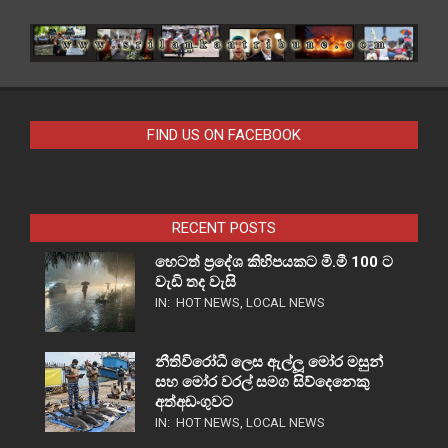
FIND US ON FACEBOOK
RECENT POSTS
හෙටත් ප්‍රදේශ කිහිපයකට මි.මී 100 ට
වැඩි තද වැසි
IN:
HOT NEWS
,
LOCAL NEWS
නීතිවිරෝධී ලෙස ඇල්ලූ මෝර මසුන්
සහ මෝර වරල් සමග සිව්දෙනෙකු
අත්අඩංගුවට
IN:
HOT NEWS
,
LOCAL NEWS