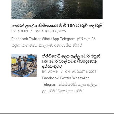
හෙටත් ප්‍රදේශ කිහිපයකට මි.මී 100 ට වැඩි තද වැසි
BY:
ADMIN
ON:
AUGUST 6, 2026
Facebook Twitter WhatsApp Telegram ඉදිරි පැය 36
සඳහා සාමාන්‍යය කාලගුණ අනාවැකිය නිකුත්
නීතිවිරෝධී ලෙස ඇල්ලූ මෝර මසුන්
සහ මෝර වරල් සමග සිව්දෙනෙකු
අත්අඩංගුවට
BY:
ADMIN
ON:
AUGUST 6, 2026
Facebook Twitter WhatsApp
Telegram නීතිවිරෝධී ලෙස අල්ලන
ලද මෝර මසුන් සහ මෝර