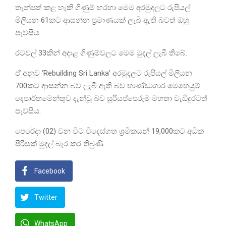
තැන්පත් කළ හැකි ගිණුම් හරහා මෙම අරමුදලට රුපියල්
මිලියන 61කට ආසන්න ප්‍රමාණයක් ලැබී ඇති බවත් ඔහු
පැවසීය.
රටවල් 33කින් අදාළ ගිණුම්වලට මෙම මුදල් ලැබී තිබේ.
ඒ අනුව ‘Rebuilding Sri Lanka’ අරමුදලට රුපියල් මිලියන
700කට ආසන්න බව ලැබී ඇති බව භාණ්ඩාගාර මෙහෙයුම්
දෙපාර්තමෙන්තුව දැන්වූ බව සූරියප්පෙරුම මහතා වැඩිදුරටත්
පැවසීය.
පෙරේදා (02) වන විට විදෙස්ගත ශ්‍රමිකයන් 19,000කට අධික
පිරිසක් මුදල් බැර කර තිබුණි.
Facebook
Twitter
WhatsApp