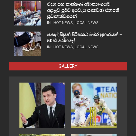
විද්‍යා සහ තාක්ෂණ අමාත්‍යාංශයට
අදාළව පූර්ව අයවැය සාකච්ඡා ජනපති
ප්‍රධානත්වයෙන්
IN:
HOT NEWS
,
LOCAL NEWS
පාසල් සිසුන් පිරිසකට බඹර ප්‍රහාරයක් –
50ක් රෝහලේ
IN:
HOT NEWS
,
LOCAL NEWS
GALLERY