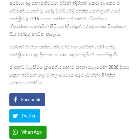
අයවැය අද සභාපතිවරයා විසින් ඉදිරිපත් කෙරුණු අතර ඒ
සම්බන්ධයෙන් වූ ඡන්ද විමසීමේදී ජාතික ජනබලවේගයේ
මන්ත්‍රීවරුන් 16 දෙනා පක්ෂවද ඒකාබද්ධ විපක්ෂය
නියෝජනය කරමින් සිටි මන්ත්‍රීවරුන් 17 දෙනෙකු විපක්ෂවද
සිය ඡන්දය භාවිත කළේය.
එක්සත් ජාතික පක්ෂය නියෝජනය කරමින් තේරි පත්වූ
මන්ත්‍රීවරයා අද දින සභාවාරය සඳහා පැමිණ නොතිබුණි.
ඒ අනුව බළපිටිය ප්‍රාදේශීය සභාව සඳහා එළැඹෙන 2026 වසර
සඳහා ඉදිරිපත් කළ මංගල අයවැය අද වැඩි ඡන්ද 01කින්
පරාජයට පත්විය.
Facebook
Twitter
WhatsApp