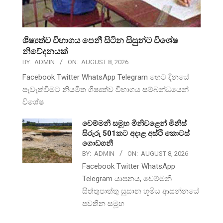
ශිෂ්‍යත්ව විභාගය පෙනී සිටින සිසුන්ට විශේෂ
නිවේදනයක්
BY:
ADMIN
ON:
AUGUST 8, 2026
Facebook Twitter WhatsApp Telegram හෙට දිනයේ
පැවැත්වීමට නියමිත ශිෂ්‍යත්ව විභාගය සම්බන්ධයෙන්
විශේෂ
චෙම්මනි සමූහ මිනිවළෙන් මිනිස්
සිරුරු 501කට අදාළ අස්ථි කොටස්
ගොඩගනී
BY:
ADMIN
ON:
AUGUST 8, 2026
Facebook Twitter WhatsApp
Telegram යාපනය, චෙම්මනි
සිත්තුපාත්තු සුසාන භූමිය ආසන්නයේ
පවතින සමූහ