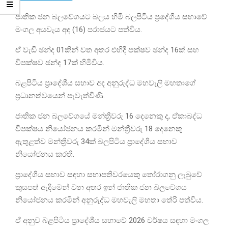
ජාතික ජන බලවේගයට බලය හිමි බලපිටිය ප්‍රදේශීය සභාවේ
මංගල අයවැය අද (16) පරාජයට පත්විය.
ඒ වැඩි ඡන්ද 01කින් වත අතර එහිදී පක්ෂව ඡන්ද 16ක් සහ
විපක්ෂව ඡන්ද 17ක් හිමිවිය.
බළපිටිය ප්‍රාදේශීය සභාව අද අනුරුද්ධ මහවැලි මහතාගේ
ප්‍රධානත්වයෙන් පැවැත්විණි.
ජාතික ජන බලවේගයේ මන්ත්‍රීවරු 16 දෙනෙකු ද, ඒකාබද්ධ
විපක්ෂය නියෝජනය කරමින් මන්ත්‍රීවරු 18 දෙනෙකු
ඇතුළත්ව මන්ත්‍රීවරු 34ක් බලපිටිය ප්‍රාදේශීය සභාව
නියෝජනය කරති.
ප්‍රාදේශීය සභාව සඳහා සභාපතිවරයෙකු තෝරාගනු ලැබුවේ
කුසපත් ඇදිමෙන් වන අතර ඉන් ජාතික ජන බලවේගය
නියෝජනය කරමින් අනුරුද්ධ මහවැලි මහතා තේරි පත්විය.
ඒ අනුව බළපිටිය ප්‍රාදේශීය සභාවේ 2026 වර්ෂය සඳහා මංගල