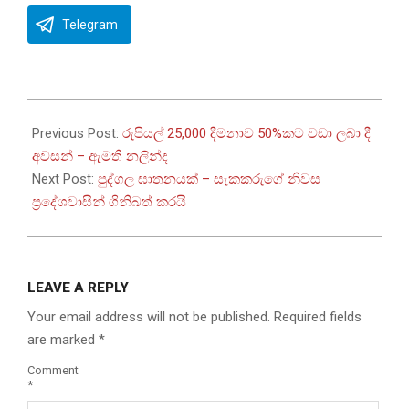
Telegram
2025-
12-
Previous Post:
රුපියල් 25,000 දීමනාව 50%කට වඩා ලබා දී
16
අවසන් – ඇමති නලින්ද
Next Post:
පුද්ගල ඝාතනයක් – සැකකරුගේ නිවස
ප්‍රදේශවාසීන් ගිනිබත් කරයි
LEAVE A REPLY
Your email address will not be published.
Required fields
are marked
*
Comment
*