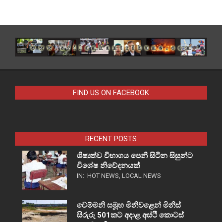
FIND US ON FACEBOOK
RECENT POSTS
ශිෂ්‍යත්ව විභාගය පෙනී සිටින සිසුන්ට
විශේෂ නිවේදනයක්
IN:
HOT NEWS
,
LOCAL NEWS
චෙම්මනි සමූහ මිනිවළෙන් මිනිස්
සිරුරු 501කට අදාළ අස්ථි කොටස්