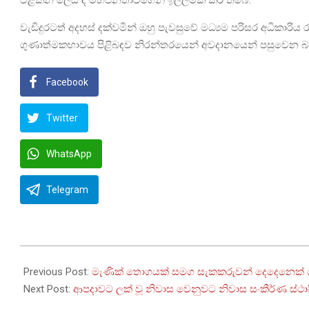
වළකින ලෙස ද මහජනතාවගෙන් ඉල්ලීමක් කර තිබේ.
වැඩිදුරටත් අදහස් දක්වමින් ඔහු පැවසුවේ මධ්‍යම පරිසර අධිකාර
ගුණාත්මකභාවය පිළිබඳව නිරන්තරයෙන් අවදානයෙන් පසුවෙන 
Facebook
Twitter
WhatsApp
Telegram
2025-
12-
Previous Post:
මැණික් තොගයක් සමග සැකකරුවන් දෙදෙනෙක් 
22
Next Post:
ආපදාවට ලක් වූ නිවාස වෙනුවට නිවාස සංකීර්ණ ස්ථා