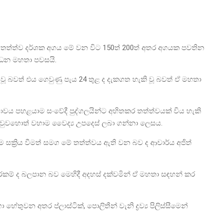
යු තත්ත්ව දර්ශක අගය මේ වන විට 150ත් 200ත් අතර අගයක පවතින
වර්ධන මහතා පවසයි.
ූ බවත් එය ගෙවුණු පැය 24 තුළ ද දැකගත හැකි වූ බවත් ඒ මහතා
භාවය පහළයාම සංවේදී පුද්ගලයින්ට අහිතකර තත්ත්වයක් විය හැකි
 වුවහොත් වහාම වෛද්‍ය උපදෙස් ලබා ගන්නා ලෙසය.
සක්‍රිය වීමත් සමග මේ තත්ත්වය ඇති වන බව ද ආචාර්ය අජිත්
රකම් ද බලපාන බව මෙහිදී අදහස් දක්වමින් ඒ මහතා සඳහන් කර
තුවන අතර ප්ලාස්ටික්, පොලිතීන් වැනි ද්‍රව්‍ය පිලිස්සීමෙන්