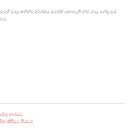
ිය රටෙහි වායු තත්ත්ව දර්ශකය එසේත් නොමැති නම් වායු ගෝලයේ
බවය.
රේගු භාරයට
පිත කිරීමට පියවර