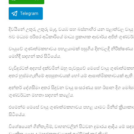
Telegram
දිවයිනේ උතුර, උතුරු මැද, වයඹ සහ බස්නාහිර යන පළාත්වල වා
බව මධ්‍යම පරිසර අධිකාරි‍යේ මාධ්‍ය ප්‍රකාශක ආචාර්ය අජිත් ගුණ
වායුවේ ගුණාත්මකභාවය පහළයාමක් පසුගිය දිනවලදී නිරීක්ෂණය ව
මෙහිදී සඳහන් කර සිටියේය.
වැඩිදුරටත් අදහස් දක්වමින් ඔහු පැවසුවේ මෙසේ වායු ගුණාත්මක
අතර හුස්මගැනීමේ අපසුතාවයක් හෝ යම් ආසාත්මිකතාවයක් ඇති
අන්තර් දේශසීමා අතර සිදුවන වායු සංසරණය සහ ඊසාන දිග මෝසම 
ගුණවර්ධන මහතා සඳහන් කළේය.
එමෙන්ම මෙසේ වායු ගුණාත්මකභාවය පහළ යාමට මිනිස් ක්‍රියාකා
සිටියේය.
විශේෂයෙන් ගිනිතැබීම්, වාහනවලින් පිටවන දුමාරය ආදිය මේ සඳහා හේ