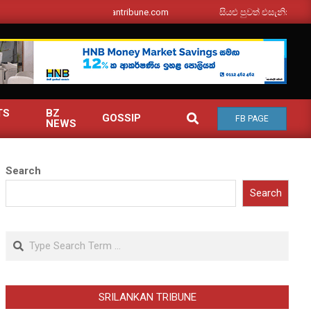
srilankantribune.com
සියළු පුවත් එසැනින් ඔබ වෙත
TS
BZ
SEARCH
GOSSIP
FB PAGE
NEWS
Search
Search
Search
SRILANKAN TRIBUNE