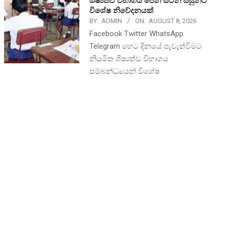
ශිෂ්‍යත්ව විභාගය පෙනී සිටින සිසුන්ට
විශේෂ නිවේදනයක්
BY:
ADMIN
ON:
AUGUST 8, 2026
Facebook Twitter WhatsApp
Telegram හෙට දිනයේ පැවැත්වීමට
නියමිත ශිෂ්‍යත්ව විභාගය
සම්බන්ධයෙන් විශේෂ