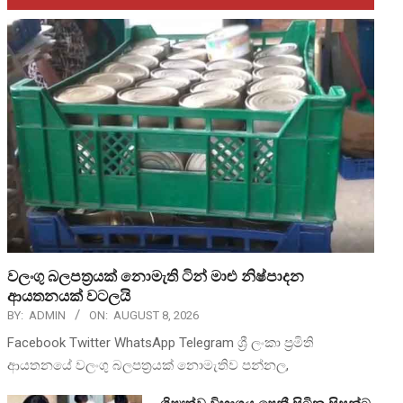
වලංගු බලපත්‍රයක් නොමැති ටින් මාළු නිෂ්පාදන
ආයතනයක් වටලයි
BY:
ADMIN
ON:
AUGUST 8, 2026
Facebook Twitter WhatsApp Telegram ශ්‍රී ලංකා ප්‍රමිති
ආයතනයේ වලංගු බලපත්‍රයක් නොමැතිව පන්නල,