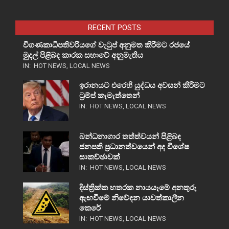
RECENT POSTS
විගණකාධිපතිවරියගේ වැටුප් අනුමත කිරීමට රජයේ
මුදල් පිළිබඳ කාරක සභාවේ අනුමැතිය
IN:
HOT NEWS
,
LOCAL NEWS
ඉරානයට එරෙහි යුද්ධය අවසන් කිරීමට
ට්‍රම්ප් කැමැත්තෙන්
IN:
HOT NEWS
,
LOCAL NEWS
බන්ධනාගාර තත්ත්වයන් පිළිබඳ
ජනපති ප්‍රධානත්වයෙන් අද විශේෂ
සාකච්ඡාවක්
IN:
HOT NEWS
,
LOCAL NEWS
දිස්ත්‍රික්ක හතරක නායයෑමේ අනතුරු
ඇඟවීමේ නිවේදන යාවත්කාලීන
කෙරේ
IN:
HOT NEWS
,
LOCAL NEWS