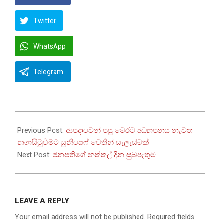
Twitter
WhatsApp
Telegram
2025-
12-
Previous Post:
ආපදාවෙන් පසු මෙරට අධ්‍යාපනය නැවත
24
නගාසිටුවීමට යුනිසෙෆ් වෙතින් සැලැස්මක්
Next Post:
ජනපතිගේ නත්තල් දින සුබපැතුම
LEAVE A REPLY
Your email address will not be published.
Required fields