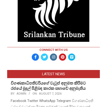
CONNECT WITH US
LATEST NEWS
විගණකාධිපතිවරියගේ වැටුප් අනුමත කිරීමට
රජයේ මුදල් පිළිබඳ කාරක සභාවේ අනුමැතිය
BY:
ADMIN
ON:
AUGUST 7, 2026
Facebook Twitter WhatsApp Telegram විගණකාධිපති
ධුරයේ වැටුප් හා දීමනා සම්බන්ධයෙන් දීර්ඝ වශයෙන්