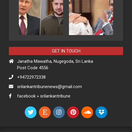
GET IN TOUCH
Janatha Mawatha, Nugegoda, Sri Lanka
Post Code 4556
+94722972338
srilankantribunenews@gmail.com
facebook » srilankantribune