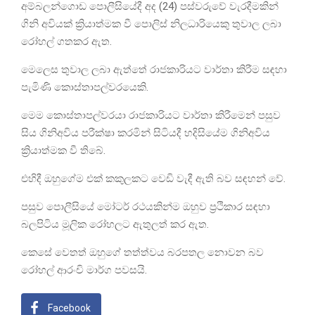
අම්බලන්ගොඩ පොලීසියේදී අද (24) පස්වරුවේ වැරදීමකින්
ගිනි අවියක් ක්‍රියාත්මක වී පොලිස් නිලධාරියෙකු තුවාල ලබා
රෝහල් ගතකර ඇත.
මෙලෙස තුවාල ලබා ඇත්තේ රාජකාරියට වාර්තා කිරීම සඳහා
පැමිණි කොස්තාපල්වරයෙකි.
මෙම කොස්තාපල්වරයා රාජකාරියට වාර්තා කිරීමෙන් පසුව
සිය ගිනිඅවිය පරීක්ෂා කරමින් සිටියදී හදිසියේම ගිනිඅවිය
ක්‍රියාත්මක වී තිබේ.
එහිදී ඔහුගේම එක් කකුලකට වෙඩි වැදී ඇති බව සඳහන් වේ.
පසුව පොලීසියේ මෝටර් රථයකින්ම ඔහුව ප්‍රථිකාර සඳහා
බලපිටිය මූලික රෝහලට ඇතුලත් කර ඇත.
කෙසේ වෙතත් ඔහුගේ තත්ත්වය බරපතල නොවන බව
රෝහල් ආරංචි මාර්ග පවසයි.
Facebook