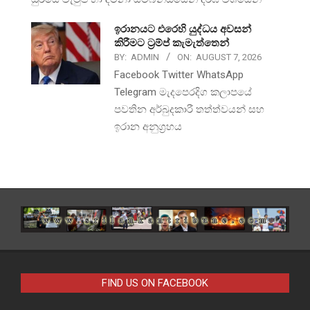
ඉරානයට එරෙහි යුද්ධය අවසන්
කිරීමට ට්‍රම්ප් කැමැත්තෙන්
BY:
ADMIN
ON:
AUGUST 7, 2026
Facebook Twitter WhatsApp
Telegram මැදපෙරදිග කලාපයේ
පවතින අර්බුදකාරී තත්ත්වයන් සහ
ඉරාන අනුග්‍රහය
FIND US ON FACEBOOK