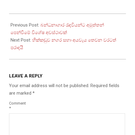
2025-
12-
Previous Post:
බන්ධනාගාර රැඳවියන්ට අමුත්තන්
25
පෙන්වීමේ විශේෂ අවස්ථාවක්
Next Post:
හික්කඩුව නගර සභා අයවැය තෙවන වරටත්
පරාදයි
LEAVE A REPLY
Your email address will not be published.
Required fields
are marked
*
Comment
*