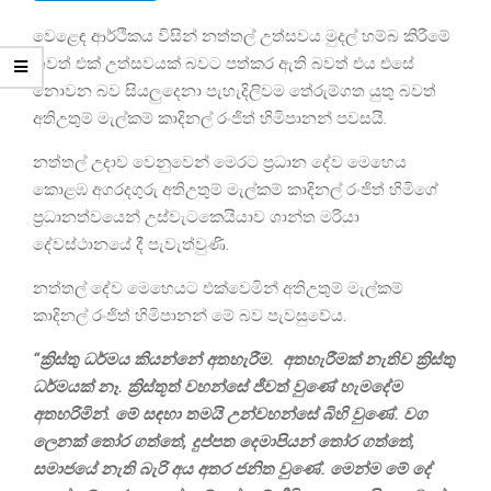
වෙළෙඳ ආර්ථිකය විසින් නත්තල් උත්සවය මුදල් හම්බ කිරීමේ
තවත් එක් උත්සවයක් බවට පත්කර ඇති බවත් එය එසේ
නොවන බව සියලුදෙනා පැහැදිලිවම තේරුම්ගත යුතු බවත්
අතිඋතුම් මැල්කම් කාදිනල් රංජිත් හිමිපානන් පවසයි.
නත්තල් උදාව වෙනුවෙන් මෙරට ප්‍රධාන දේව මෙහෙය
කොළඹ අගරදගුරු අතිඋතුම් මැල්කම් කාදිනල් රංජිත් හිමිගේ
ප්‍රධානත්වයෙන් උස්වැටකෙයියාව ශාන්ත මරියා
දේවස්ථානයේ දී පැවැත්වුණි.
නත්තල් දේව මෙහෙයට එක්වෙමින් අතිඋතුම් මැල්කම්
කාදිනල් රංජිත් හිමිපානන් මේ බව පැවසුවේය.
“ක්‍රිස්තු ධර්මය කියන්නේ අතහැරීම. අතහැරීමක් නැතිව ක්‍රිස්තු
ධර්මයක් නෑ. ක්‍රිස්තූත් වහන්සේ ජීවත් වුණේ හැමදේම
අතහරිමින්. මේ සඳහා තමයි උන්වහන්සේ බිහි වුණේ. වග
ලෙනක් තෝර ගත්තේ, දුප්පත දෙමාපියන් තෝර ගත්තේ,
සමාජයේ නැති බැරි අය අතර ජනිත වුණේ. මෙන්ම මේ දේ