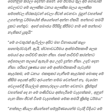
පෙන්නුම් කරලා දෙන්න ඕනේ. මේ ජීවිතය තුල අපි ගොඩාක්
වෙලාවට මේ ලෞකික ධනය ලෞකික බලය ලෞකික
සම්පත්වල හිරකරුවන් වෙලා ජීවත් වෙනවා. බුදුන් වහන්සේ
උගන්නපු ධර්මයේත් තියෙන්නේ අන්න ඒකයි. තන්හාව තමයි
දුකට හේතුව. අපේ සමාජය පිරිසිදු කිරීමට නම් මේ තන්හාව
නැතිකර යුතුයි.”
“මේ ගංවතුරක් ඇවිල්ලා අපිට මහ විනාසයක් කළා
සහෝදරවරුනි. ඇයි, ස්වභාවධර්මය ආත්මාර්තකාමී ලෙස
සමයර අය පාවිච්චි කරන නිසා. එසේ පාවිච්චි කරන්නට
දේශපාලන තලයේ ඇතැම් අය උදව් දුන්න නිසා. උදව් දෙන
නිසා. පරිසර දුෂණය සහ මේ ආත්මාර්තකාමී පැවැත්ම
කෑදරකම, මේ ධනය එකතුකර ගැනීමේ කෑදරකම මොකද මේ
කිසිම දෙයක් අපිට අරංයන්න හම්බ වෙන්නේ නෑ. මැරෙන
වෙලාවේදී සියල්ලම අතහැරදාලා යන්න වෙනවා. ක්‍රිස්තුස්
වහන්සේ දෙ න මේ පණිවිඩය අත්හැරීමේ වැදගත්කම , අනුන්
ගැන සිතා ජීවත් වීමේ වැදගත්කම මේක තමයි ක්‍රිස්තු ධර්මය.”
“නත්තල කියලා කියන්නේ සම්පූර්ණයෙන්ම වැරදි විදියට මේ