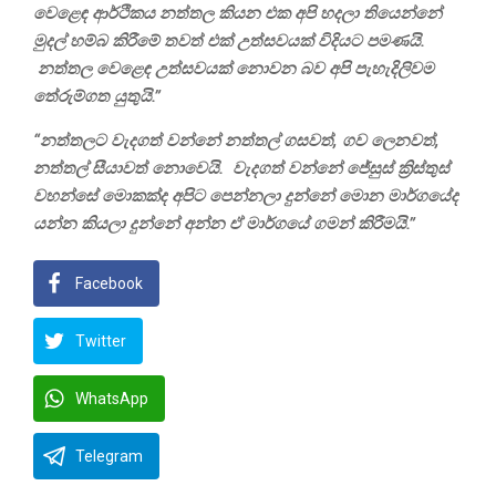
වෙළෙඳ ආර්ථිකය නත්තල කියන එක අපි හදලා තියෙන්නේ
මුදල් හම්බ කිරීමේ තවත් එක් උත්සවයක් විදියට පමණයි.
නත්තල වෙළෙඳ උත්සවයක් නොවන බව අපි පැහැදිලිවම
තේරුම්ගත යුතුයි.”
“නත්තලට වැදගත් වන්නේ නත්තල් ගසවත්, ගව ලෙනවත්,
නත්තල් සීයාවත් නොවෙයි. වැදගත් වන්නේ ජේසුස් ක්‍රිස්තුස්
වහන්සේ මොකක්ද අපිට පෙන්නලා දුන්නේ මොන මාර්ගයේද
යන්න කියලා දුන්නේ අන්න ඒ මාර්ගයේ ගමන් කිරීමයි.”
Facebook
Twitter
WhatsApp
Telegram