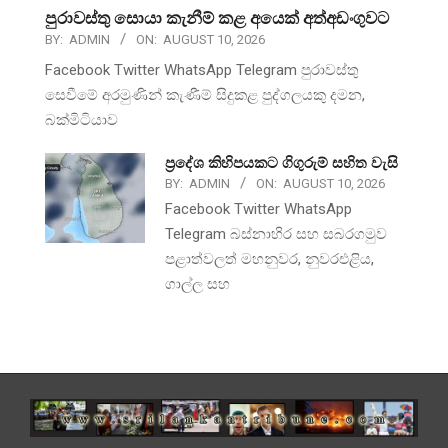
පුරාවස්තු සොයා කැනීම් කළ අයෙක් අත්අඩංගුවට
BY:
ADMIN
ON:
AUGUST 10, 2026
Facebook Twitter WhatsApp Telegram පුරාවස්තු
සෙවීමේ අරමුණින් කැණීම් සිදුකළ පුද්ගලයකු දමන,
බක්මිටියාව
ප්‍රදේශ කිහිපයකට ගිගුරුම් සහිත වැසි
BY:
ADMIN
ON:
AUGUST 10, 2026
Facebook Twitter WhatsApp
Telegram බස්නාහිර සහ සබරගමුව
පළාත්වලත් මහනුවර, නුවරඑළිය,
ගාල්ල සහ