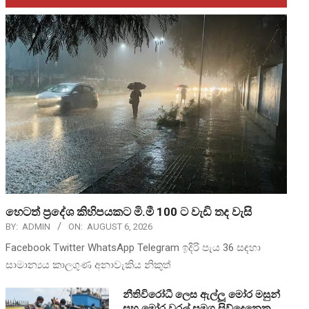
හෙටත් ප්‍රදේශ කිහිපයකට මි.මී 100 ට වැඩි තද වැසි
BY:
ADMIN
ON:
AUGUST 6, 2026
Facebook Twitter WhatsApp Telegram ඉදිරි පැය 36 සඳහා
සාමාන්‍යය කාලගුණ අනාවැකිය නිකුත්
නීතිවිරෝධී ලෙස ඇල්ලූ මෝර මසුන්
සහ මෝර වරල් සමග සිව්දෙනෙකු