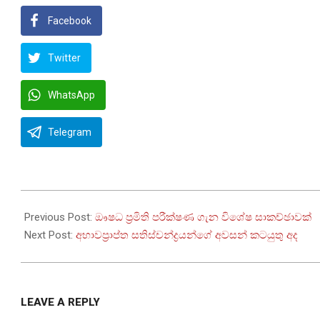
Facebook
Twitter
WhatsApp
Telegram
2025-
12-
Previous Post:
ඖෂධ ප්‍රමිති පරීක්ෂණ ගැන විශේෂ සාකච්ඡාවක්
25
Next Post:
අභාවප්‍රාප්ත සතිස්චන්ද්‍රයන්ගේ අවසන් කටයුතු අද
LEAVE A REPLY