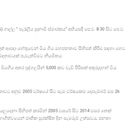
 ගාල්ල ” පැරෑලිය සුනාමි ස්මාරකය” අභියසදී පෙ.ව. 8.30 සිට පෙ.ව.
කුත් ආපදා හේතුවෙන් මිය ගිය මහජනතාව සිහිපත් කිරීම සඳහා හෙට
්ශබ්දතාවයක් පැවැත්වීමට නියමිතය.
ියගිය අතර පුද්ගලයින් 5,000 කට වැඩි පිරිසක් අතුරුදහන් විය.
රිකාවට අනුව 2005 වර්ෂයේ සිට සෑම වර්ෂයකම දෙසැම්බර් මස 26
ියලුදෙනා සිහිපත් කරමින් 2005 වසරේ සිට 2014 වසර තෙක්
ත්වයෙන් ජාතික සුරක්ෂිත දින සැමරුම් උත්සවය, ජනතා