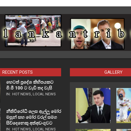
RECENT POSTS
GALLERY
හෙටත් ප්‍රදේශ කිහිපයකට
මි.මී 100 ට වැඩි තද වැසි
IN:
HOT NEWS
,
LOCAL NEWS
නීතිවිරෝධී ලෙස ඇල්ලූ මෝර
මසුන් සහ මෝර වරල් සමග
සිව්දෙනෙකු අත්අඩංගුවට
IN:
HOT NEWS
,
LOCAL NEWS