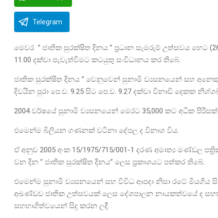
Telegram
මෙවර ” ජාතික සුරක්ෂිත දිනය ” ප්‍රධාන සැමරුම් උත්සවය හෙට (26)
11.00 දක්වා පැවැත්වීමට කටයුතු සංවිධානය කර තිබේ.
ජාතික සුරක්ෂිත දිනය ” වෙනුවෙන් සුනාමි ව්‍යසනයෙන් සහ අනෙ
දිවයින පුරා පෙ.ව. 9.25 සිට පෙ.ව. 9.27 දක්වා විනාඩි දෙකක නිශ
2004 වර්ෂයේ සුනාමි ව්‍යසනයෙන් මෙරට 35,000 කට අධික පිරිසක් ම
එමෙන්ම බිලියන ගණනක් වටිනා දේපල ද විනාශ විය.
ඒ අනුව 2005 අංක 15/1975/715/001-1 දරණ අමාත්‍ය මණ්ඩල පත්‍
වන දින ” ජාතික සුරක්ෂිත දිනය” ලෙස ප්‍රකාශයට පත්කර තිබේ.
එමෙන්ම සුනාමි ව්‍යසනයෙන් සහ විවිධ ආපදා නිසා රටේ මියගිය ස
අඛණ්ඩව ජාතික උත්සවයක් ලෙස දේශපාලන නායකත්වයේ ද සහභාගි
සහභාගිත්වයෙන් සිදු කරන ලදී.