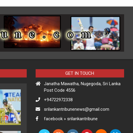
GET IN TOUCH
Janatha Mawatha, Nugegoda, Sri Lanka
Post Code 4556
+94722972338
srilankantribunenews@gmail.com
facebook » srilankantribune