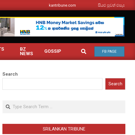
srilankantribune.com
සියළු පුවත් එසැනින් ඔබ වෙත
TS
BZ
SEARCH
GOSSIP
FB PAGE
NEWS
Search
Search
Search
SRILANKAN TRIBUNE