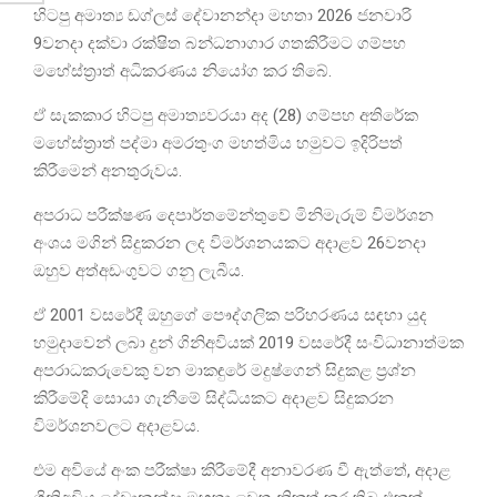
හිටපු අමාත්‍ය ඩග්ලස් දේවානන්දා මහතා 2026 ජනවාරි
9වනදා දක්වා රක්ෂිත බන්ධනාගාර ගතකිරීමට ගම්පහ
මහේස්ත්‍රාත් අධිකරණය නියෝග කර තිබේ.
ඒ සැකකාර හිටපු අමාත්‍යවරයා අද (28) ගම්පහ අතිරේක
මහේස්ත්‍රාත් පද්මා අමරතුංග මහත්මිය හමුවට ඉදිරිපත්
කිරීමෙන් අනතුරුවය.
අපරාධ පරීක්ෂණ දෙපාර්තමේන්තුවේ මිනිමැරුම් විමර්ශන
අංශය මගින් සිදුකරන ලද විමර්ශනයකට අදාළව 26වනදා
ඔහුව අත්අඩංගුවට ගනු ලැබීය.
ඒ 2001 වසරේදී ඔහුගේ පෞද්ගලික පරිහරණය සඳහා යුද
හමුදාවෙන් ලබා දුන් ගිනිඅවියක් 2019 වසරේදී සංවිධානාත්මක
අපරාධකරුවෙකු වන මාකඳුරේ මදුෂ්ගෙන් සිදුකළ ප්‍රශ්න
කිරීමේදි සොයා ගැනීමේ සිද්ධියකට අදාළව සිදුකරන
විමර්ශනවලට අදාළවය.
එම අවියේ අංක පරීක්ෂා කිරීමේදී අනාවරණ වී ඇත්තේ, අදාළ