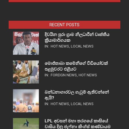
RECENT POSTS
දිවයින පුරා ග්‍රාම නිලධාරීන් වෘත්තීය
ක්‍රියාමාර්ගයක
IN:
HOT NEWS
,
LOCAL NEWS
මොජ්තාබා කමේනිගේ වීඩියෝවක්
පළමුවරට එළියට
IN:
FOREIGN NEWS
,
HOT NEWS
බන්ධනාගාරවල ගැටුම් ඇතිවන්නේ
ඇයි?
IN:
HOT NEWS
,
LOCAL NEWS
LPL අවසන් මහා තරගයේ කාසියේ
වාසිය දිනූ ජැෆ්නා කිංග්ස් කණ්ඩායම