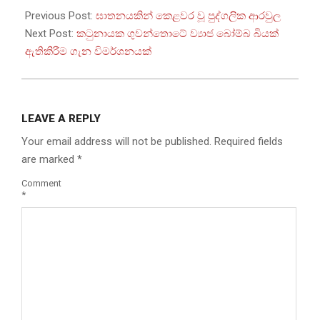
12-
Previous Post:
ඝාතනයකින් කෙළවර වූ පුද්ගලික ආරවුල
28
Next Post:
කටුනායක ගුවන්තොටේ ව්‍යාජ බෝම්බ බියක්
ඇතිකිරීම ගැන විමර්ශනයක්
LEAVE A REPLY
Your email address will not be published.
Required fields
are marked
*
Comment
*