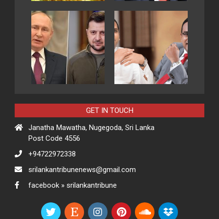
GET IN TOUCH
Janatha Mawatha, Nugegoda, Sri Lanka
Post Code 4556
+94722972338
srilankantribunenews@gmail.com
facebook » srilankantribune