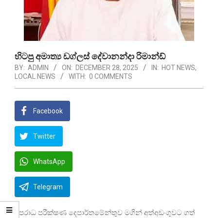
හිටපු අමාත්‍ය ඩග්ලස් දේවානන්දා රිමාන්ඩ්
BY:
ADMIN
ON:
DECEMBER 28, 2025
IN:
HOT NEWS
,
LOCAL NEWS
WITH:
0 COMMENTS
Facebook
Twitter
WhatsApp
Telegram
අපරාධ පරීක්ෂණ දෙපාර්තමේන්තුව මගින් අත්අඩංගුවට ගත්