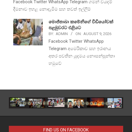
Facebook Twitter WhatsApp Telegram ගමන් වියදම්
දීමනාව ඉහළ නොදැමීම සහ තවත් ඉල්ලීම්
මොජ්තාබා කමේනිගේ වීඩියෝවක්
පළමුවරට එළියට
BY:
ADMIN
ON:
AUGUST 9, 2026
Facebook Twitter WhatsApp
Telegram අමෙරිකාව සහ ඉරානය
අතර පවතින යුදමය නොසන්සුන්තා
හමුවේ
FIND US ON FACEBOOK