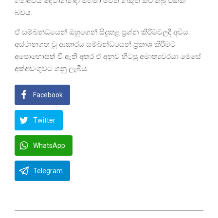
ගිනිඅවිය දේවානන්දා මහතා වෙත නිකුත් කර තිබූ එකක්
බවය.
ඒ සම්බන්ධයෙන් ඔහුගෙන් සිදුකළ ප්‍රශ්න කිරීම්වලදී අවිය
අස්ථානගත වූ ආකාරය සම්බන්ධයෙන් ප්‍රකාශ කිරීමට
අපොහොසත් වී ඇති අතර ඒ අනුව හිටපු අමාත්‍යවරයා මෙසේ
අත්අඩංගුවට ගනු ලැබීය.
Facebook
Twitter
WhatsApp
Telegram
2025-