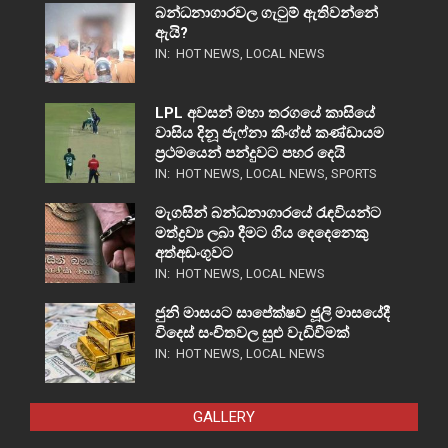
බන්ධනාගාරවල ගැටුම් ඇතිවන්නේ
ඇයි?
IN:
HOT NEWS
,
LOCAL NEWS
LPL අවසන් මහා තරගයේ කාසියේ
වාසිය දිනූ ජැෆ්නා කිංග්ස් කණ්ඩායම
ප්‍රථමයෙන් පන්දුවට පහර දෙයි
IN:
HOT NEWS
,
LOCAL NEWS
,
SPORTS
මැගසින් බන්ධනාගාරයේ රැඳවියන්ට
මත්ද්‍රව්‍ය ලබා දීමට ගිය දෙදෙනෙකු
අත්අඩංගුවට
IN:
HOT NEWS
,
LOCAL NEWS
ජුනි මාසයට සාපේක්ෂව ජූලි මාසයේදී
විදෙස් සංචිතවල සුළු වැඩිවීමක්
IN:
HOT NEWS
,
LOCAL NEWS
GALLERY