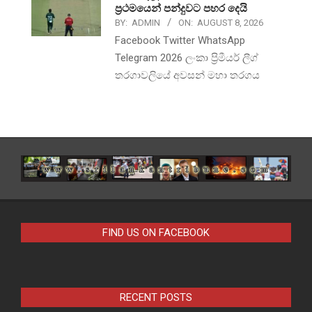
ප්‍රථමයෙන් පන්දුවට පහර දෙයි
BY:
ADMIN
ON:
AUGUST 8, 2026
Facebook Twitter WhatsApp
Telegram 2026 ලංකා ප්‍රිමීයර් ලීග්
තරගාවලියේ අවසන් මහා තරගය
FIND US ON FACEBOOK
RECENT POSTS