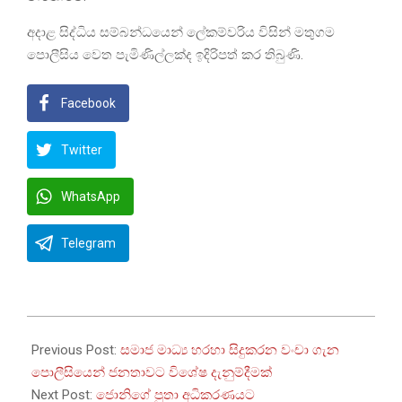
අදාළ සිද්ධිය සම්බන්ධයෙන් ලේකම්වරිය විසින් මතුගම
පොලීසිය වෙත පැමිණිල්ලක්ද ඉදිරිපත් කර තිබුණි.
Facebook
Twitter
WhatsApp
Telegram
2025-
12-
Previous Post:
සමාජ මාධ්‍ය හරහා සිදුකරන වංචා ගැන
31
පොලීසියෙන් ජනතාවට විශේෂ දැනුම්දීමක්
Next Post:
ජොනිගේ පුතා අධිකරණයට