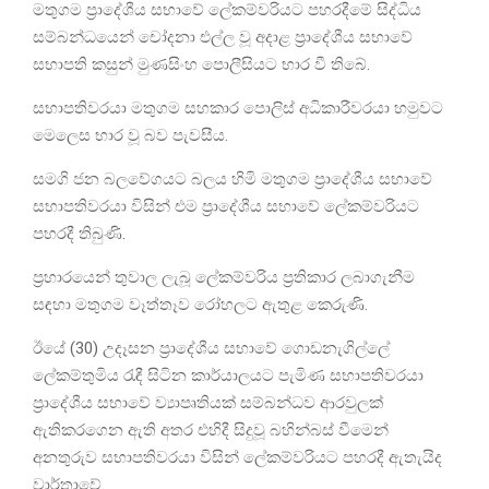
මතුගම ප්‍රාදේශීය සභාවේ ලේකම්වරියට පහරදීමේ සිද්ධිය
සම්බන්ධයෙන් චෝදනා එල්ල වූ අදාළ ප්‍රාදේශීය සභාවේ
සභාපති කසුන් මුණසිංහ පොලීසියට භාර වී තිබේ.
සභාපතිවරයා මතුගම සහකාර පොලිස් අධිකාරීවරයා හමුවට
මෙලෙස භාර වූ බව පැවසීය.
සමගි ජන බලවේගයට බලය හිමි මතුගම ප්‍රාදේශීය සභාවේ
සභාපතිවරයා විසින් එම ප්‍රාදේශීය සභාවේ ලේකම්වරියට
පහරදී තිබුණි.
ප්‍රහාරයෙන් තුවාල ලැබූ ලේකම්වරිය ප්‍රතිකාර ලබාගැනීම
සඳහා මතුගම වෑත්තෑව රෝහලට ඇතුළ කෙරුණි.
ඊයේ (30) උදෑසන ප්‍රාදේශීය සභාවේ ගොඩනැගිල්ලේ
ලේකම්තුමිය රැඳී සිටින කාර්යාලයට පැමිණ සභාපතිවරයා
ප්‍රාදේශීය සභාවේ ව්‍යාපෘතියක් සම්බන්ධව ආරවුලක්
ඇතිකරගෙන ඇති අතර එහිදී සිදුවූ බහින්බස් වීමෙන්
අනතුරුව සභාපතිවරයා විසින් ලේකම්වරියට පහරදී ඇතැයිද
වාර්තාවේ.