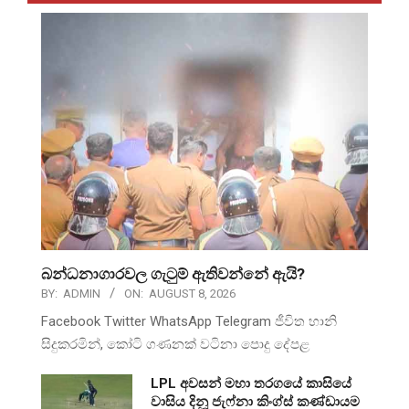
බන්ධනාගාරවල ගැටුම් ඇතිවන්නේ ඇයි?
BY:
ADMIN
ON:
AUGUST 8, 2026
Facebook Twitter WhatsApp Telegram ජීවිත හානි
සිදුකරමින්, කෝටි ගණනක් වටිනා පොදු දේපළ
LPL අවසන් මහා තරගයේ කාසියේ
වාසිය දිනූ ජැෆ්නා කිංග්ස් කණ්ඩායම