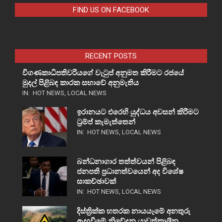
FIND US ON FACEBOOK
RECENT POSTS
විගණකාධිපතිවරියගේ වැටුප් අනුමත කිරීමට රජයේ
මුදල් පිළිබඳ කාරක සභාවේ අනුමැතිය
IN:
HOT NEWS
,
LOCAL NEWS
ඉරානයට එරෙහි යුද්ධය අවසන් කිරීමට
ට්‍රම්ප් කැමැත්තෙන්
IN:
HOT NEWS
,
LOCAL NEWS
බන්ධනාගාර තත්ත්වයන් පිළිබඳ
ජනපති ප්‍රධානත්වයෙන් අද විශේෂ
සාකච්ඡාවක්
IN:
HOT NEWS
,
LOCAL NEWS
දිස්ත්‍රික්ක හතරක නායයෑමේ අනතුරු
ඇඟවීමේ නිවේදන යාවත්කාලීන