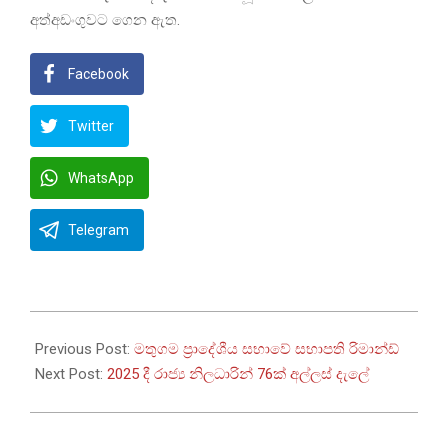
අත්අඩංගුවට ගෙන ඇත.
Facebook
Twitter
WhatsApp
Telegram
2026-
01-
Previous Post:
මතුගම ප්‍රාදේශීය සභාවේ සභාපති රිමාන්ඩ්
03
Next Post:
2025 දී රාජ්‍ය නිලධාරින් 76ක් අල්ලස් දැලේ