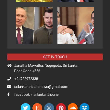
GET IN TOUCH
Janatha Mawatha, Nugegoda, Sri Lanka
Post Code 4556
+94722972338
srilankantribunenews@gmail.com
facebook » srilankantribune