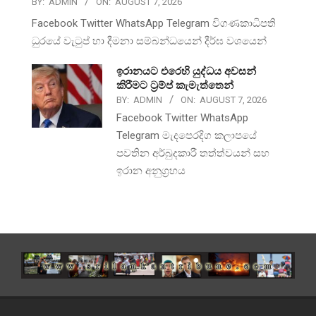
BY:
ADMIN
ON:
AUGUST 7, 2026
Facebook Twitter WhatsApp Telegram විගණකාධිපති
ධුරයේ වැටුප් හා දීමනා සම්බන්ධයෙන් දීර්ඝ වශයෙන්
ඉරානයට එරෙහි යුද්ධය අවසන්
කිරීමට ට්‍රම්ප් කැමැත්තෙන්
BY:
ADMIN
ON:
AUGUST 7, 2026
Facebook Twitter WhatsApp
Telegram මැදපෙරදිග කලාපයේ
පවතින අර්බුදකාරී තත්ත්වයන් සහ
ඉරාන අනුග්‍රහය