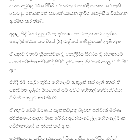
වයස අවුරුදු 14ක පිරිමි දරුවෙකුට පහරදී ඝාතන කර ඇති
බවට වූ තොරතුරක් සම්බන්ධයෙන් නූරිය පොලීසිය විමර්ශන
ආරම්භ කර තිබේ.
අදාළ සිද්ධියට මුහුණ පෑ දරුවාට පහරදෙන බවට නූරිය
පොලිස් ස්ථානයට ඊයේ (2) රාත්‍රියේ පණිවුඩයක් ලැබී ඇත.
ඒ අනුව ‍වහාම ක්‍රියාත්මක වූ පොලිසිය සිද්ධිය වූ ස්ථානයට
ගොස් පරීක්ෂා කිරීමේදී පිරිමි ළමයෙකු නිවසක් අසල වැටී සිට
ඇත.
එහිදී එම දරුවා නූරිය රෝහලට ඇතුළත් කර ඇති අතර, ඒ
වනවිටත් දරුවා මියගොස් සිටි බවට රෝහල් වෛද්‍යවරයා
විසින් තහවුරු කර තිබේ.
ඒ අනුව මෙම මරණය සැකකටයුතු බැවින් පශ්චාත් මරණ
පරීක්ෂණය සඳහා මෘත ශරීරය අවිස්සාවේල්ල රෝහලේ මෘත
ශරීරාගාරයේ තැන්පත් කර ඇත.
මරණයට සැකපිට දරුවාගේ පියා නූරිය පොලිසිය මගින්