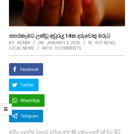
පහරකෑමට ලක්වූ අවුරුදු 14ක දරුවෙකු මරුට
BY:
ADMIN
ON:
JANUARY 3, 2026
IN:
HOT NEWS
,
LOCAL NEWS
WITH:
0 COMMENTS
Facebook
Twitter
WhatsApp
Telegram
නූරිය පොලිස් වසමේ නූරියවත්ත 02 කොටසෙහි පදිංචිව සිටි