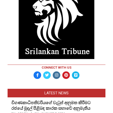
CONNECT WITH US
LATEST NEWS
විගණකාධිපතිවරියගේ වැටුප් අනුමත කිරීමට
රජයේ මුදල් පිළිබඳ කාරක සභාවේ අනුමැතිය