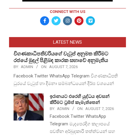
CONNECT WITH US
LATEST NEWS
විගණකාධිපතිවරියගේ වැටුප් අනුමත කිරීමට
රජයේ මුදල් පිළිබඳ කාරක සභාවේ අනුමැතිය
BY:
ADMIN
ON:
AUGUST 7, 2026
Facebook Twitter WhatsApp Telegram විගණකාධිපති
ධුරයේ වැටුප් හා දීමනා සම්බන්ධයෙන් දීර්ඝ වශයෙන්
ඉරානයට එරෙහි යුද්ධය අවසන්
කිරීමට ට්‍රම්ප් කැමැත්තෙන්
BY:
ADMIN
ON:
AUGUST 7, 2026
Facebook Twitter WhatsApp
Telegram මැදපෙරදිග කලාපයේ
පවතින අර්බුදකාරී තත්ත්වයන් සහ