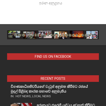
ඉරාන අනුග්‍රහය
FIND US ON FACEBOOK
RECENT POSTS
විගණකාධිපතිවරියගේ වැටුප් අනුමත කිරීමට රජයේ
මුදල් පිළිබඳ කාරක සභාවේ අනුමැතිය
IN:
HOT NEWS
,
LOCAL NEWS
ඉරානයට එරෙහි යුද්ධය අවසන් කිරීමට