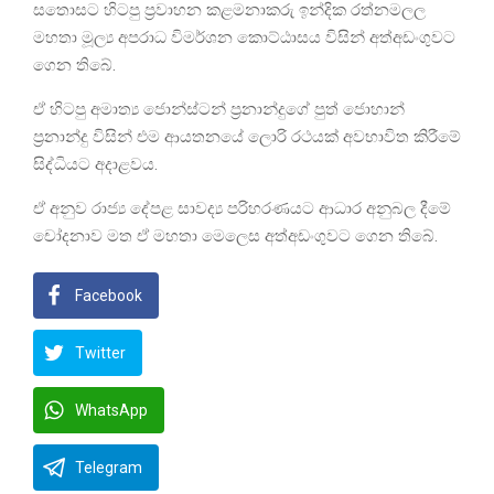
සතොසට හිටපු ප්‍රවාහන කළමනාකරු ඉන්දික රත්නමලල
මහතා මූල්‍ය අපරාධ විමර්ශන කොට්ඨාසය විසින් අත්අඩංගුවට
ගෙන තිබේ.
ඒ හිටපු අමාත්‍ය ජොන්ස්ටන් ප්‍රනාන්දුගේ පුත් ජොහාන්
ප්‍රනාන්දු විසින් එම ආයතනයේ ලොරි රථයක් අවභාවිත කිරීමේ
සිද්ධියට අදාළවය.
ඒ අනුව රාජ්‍ය දේපළ සාවද්‍ය පරිහරණයට ආධාර අනුබල දීමේ
චෝදනාව මත ඒ මහතා මෙලෙස අත්අඩංගුවට ගෙන තිබේ.
Facebook
Twitter
WhatsApp
Telegram