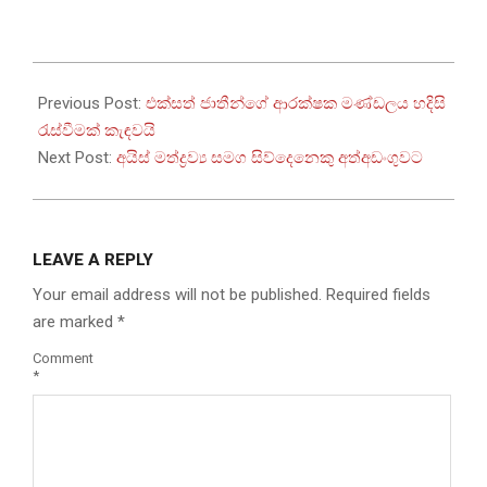
2026-
01-
Previous Post:
එක්සත් ජාතීන්ගේ ආරක්ෂක මණ්ඩලය හදිසි
04
රැස්වීමක් කැඳවයි
Next Post:
අයිස් මත්ද්‍රව්‍ය සමග සිව්දෙනෙකු අත්අඩංගුවට
LEAVE A REPLY
Your email address will not be published.
Required fields
are marked
*
Comment
*