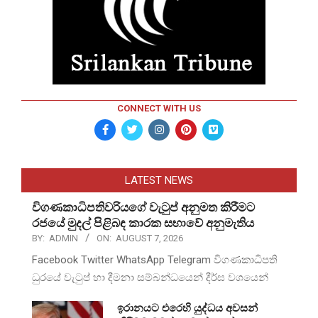
CONNECT WITH US
LATEST NEWS
විගණකාධිපතිවරියගේ වැටුප් අනුමත කිරීමට
රජයේ මුදල් පිළිබඳ කාරක සභාවේ අනුමැතිය
BY:
ADMIN
ON:
AUGUST 7, 2026
Facebook Twitter WhatsApp Telegram විගණකාධිපති
ධුරයේ වැටුප් හා දීමනා සම්බන්ධයෙන් දීර්ඝ වශයෙන්
ඉරානයට එරෙහි යුද්ධය අවසන්