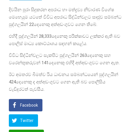
දිවයින පුරා සිදුකරන අපරාධ හා මත්ද්‍රව්‍ය නිවාරණ විශේෂ
මෙහෙයුම යටතේ විවිධ අපරාධ සිද්ධීන්වලට සෘජුව සම්බන්ධ
පුද්ගලයින් 22දෙනෙකු අත්අඩංගුවට ගෙන තිබේ.
එහිදී පුද්ගලයින් 28,333දෙනෙකු පරීක්ෂාවට ලක්කර ඇති බව
පොලිස් මාධ්‍ය කොට්ඨාශය සඳහන් කළේය.
විවිධ සිද්ධීන්වලට සැකපිට පුද්ගලයින් 263දෙනෙකු සහ
වරෙන්තුකරුවන් 141දෙනෙකු එහිදී අත්අඩංගුවට ගෙන ඇත.
ඊට අමතරව බීමත්ව රිය ධාවනය සම්බන්ධයෙන් පුද්ගලයින්
424දෙනෙකු ද අත්අඩංගුවට ගෙන ඇති බව පොලීසිය
වැඩිදුරටත් පැවසීය.
Facebook
Twitter