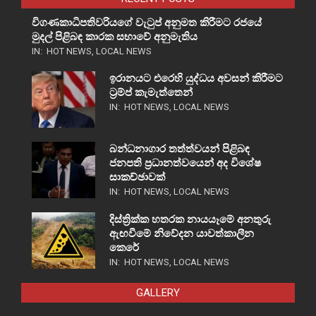
විගණකාධිපතිවරියගේ වැටුප් අනුමත කිරීමට රජයේ
මුදල් පිළිබඳ කාරක සභාවේ අනුමැතිය
IN:
HOT NEWS
,
LOCAL NEWS
ඉරානයට එරෙහි යුද්ධය අවසන් කිරීමට
ට්‍රම්ප් කැමැත්තෙන්
IN:
HOT NEWS
,
LOCAL NEWS
බන්ධනාගාර තත්ත්වයන් පිළිබඳ
ජනපති ප්‍රධානත්වයෙන් අද විශේෂ
සාකච්ඡාවක්
IN:
HOT NEWS
,
LOCAL NEWS
දිස්ත්‍රික්ක හතරක නායයෑමේ අනතුරු
ඇඟවීමේ නිවේදන යාවත්කාලීන
කෙරේ
IN:
HOT NEWS
,
LOCAL NEWS
GALLERY