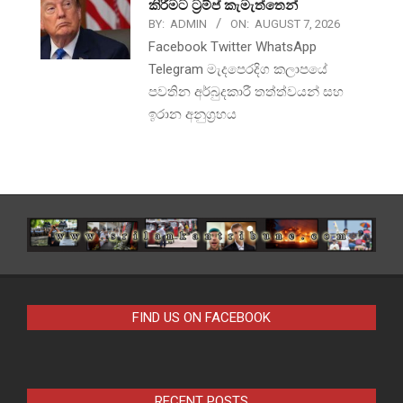
කිරීමට ට්‍රම්ප් කැමැත්තෙන්
BY:
ADMIN
ON:
AUGUST 7, 2026
Facebook Twitter WhatsApp
Telegram මැදපෙරදිග කලාපයේ
පවතින අර්බුදකාරී තත්ත්වයන් සහ
ඉරාන අනුග්‍රහය
FIND US ON FACEBOOK
RECENT POSTS