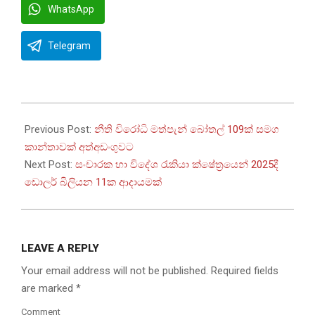
WhatsApp
Telegram
2026-
01-
Previous Post:
නීති විරෝධි මත්පැන් බෝතල් 109ක් සමග
05
කාන්තාවක් අත්අඩංගුවට
Next Post:
සංචාරක හා විදේශ රැකියා ක්ෂේත්‍රයෙන් 2025දී
ඩොලර් බිලියන 11ක ආදායමක්
LEAVE A REPLY
Your email address will not be published.
Required fields
are marked
*
Comment