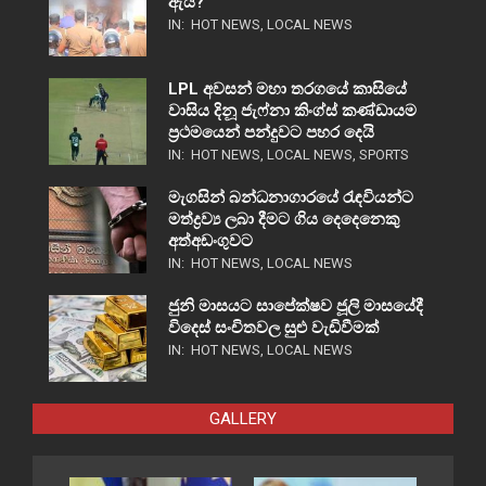
ඇයි?
IN:
HOT NEWS
,
LOCAL NEWS
LPL අවසන් මහා තරගයේ කාසියේ
වාසිය දිනූ ජැෆ්නා කිංග්ස් කණ්ඩායම
ප්‍රථමයෙන් පන්දුවට පහර දෙයි
IN:
HOT NEWS
,
LOCAL NEWS
,
SPORTS
මැගසින් බන්ධනාගාරයේ රැඳවියන්ට
මත්ද්‍රව්‍ය ලබා දීමට ගිය දෙදෙනෙකු
අත්අඩංගුවට
IN:
HOT NEWS
,
LOCAL NEWS
ජුනි මාසයට සාපේක්ෂව ජූලි මාසයේදී
විදෙස් සංචිතවල සුළු වැඩිවීමක්
IN:
HOT NEWS
,
LOCAL NEWS
GALLERY