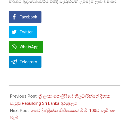
කිරීමට අග්‍රාමාත්‍යවරිය එහිදී වැඩිදුරටත් උපදෙස් ලබා දී තිබේ.
Facebook
Twitter
WhatsApp
Telegram
2026-
01-
Previous Post:
ශ්‍රී ලංකා පොලීසියේ නිලධාරීන්ගේ දිනක
07
වැටුප Rebuilding Sri Lanka අරමුදලට
Next Post:
හෙට දිස්ත්‍රික්ක කිහිපයකට මි.මී. 100ට වැඩි තද
වැසි