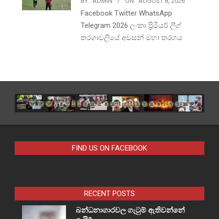
BY:
ADMIN
ON:
AUGUST 8, 2026
Facebook Twitter WhatsApp
Telegram 2026 ලංකා ප්‍රිමීයර් ලීග්
තරගාවලියේ අවසන් මහා තරගය
FIND US ON FACEBOOK
RECENT POSTS
බන්ධනාගාරවල ගැටුම් ඇතිවන්නේ