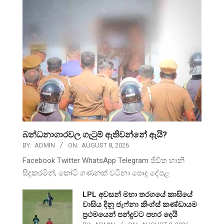
බන්ධනාගාරවල ගැටුම් ඇතිවන්නේ ඇයි?
BY:
ADMIN
ON:
AUGUST 8, 2026
Facebook Twitter WhatsApp Telegram ජීවිත හානි
සිදුකරමින්, කෝටි ගණනක් වටිනා පොදු දේපළ
LPL අවසන් මහා තරගයේ කාසියේ
වාසිය දිනූ ජැෆ්නා කිංග්ස් කණ්ඩායම
ප්‍රථමයෙන් පන්දුවට පහර දෙයි