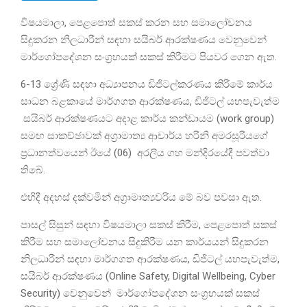
විෂයමාලා, පෙළපොත් සකස් කරන සහ සමාලෝචනය
සිදුකරන නිලධාරීන් සඳහා සයිබර් ආරක්ෂණය වෙනුවෙන්
මාර්ගෝපදේශන සංග්‍රහයක් සකස් කිරීමට පියවර ගෙන ඇත.
6-13 ශ්‍රේණි සඳහා අධ්‍යාපනය ඩිජිටල්කරණය කිරීමේ කාර්ය
සාධන බළකායේ මාර්ගගත ආරක්ෂණය, ඩිජිටල් යහපැවැත්ම
සයිබර් ආරක්ෂණයට අදාළ කාර්ය කන්ඩායම (work group)
සමඟ සාකච්ඡාවක් අග්‍රාමාත්‍ය ආචාර්ය හරිනි අමරසූරියගේ
ප්‍රධානත්වයෙන් ඊයේ (06) අරලිය ගහ මන්දිරයේදී පවත්වා
තිබේ.
එහිදී අදහස් දක්වමින් අග්‍රාමාත්‍යවරිය මේ බව පවසා ඇත.
පාසල් සිසුන් සඳහා විෂයමාලා සකස් කිරීම, පෙළපොත් සකස්
කිරීම සහ සමාලෝචනය සිදුකිරීම යන කාර්යයන් සිදුකරන
නිලධාරීන් සඳහා මාර්ගගත ආරක්ෂණය, ඩිජිටල් යහපැවැත්ම,
සයිබර් ආරක්ෂණය (Online Safety, Digital Wellbeing, Cyber
Security) වෙනුවෙන් මාර්ගෝපදේශන සංග්‍රහයක් සකස්