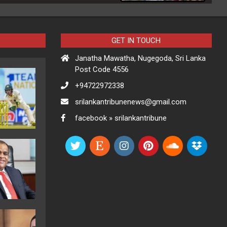
GET IN TOUCH
Janatha Mawatha, Nugegoda, Sri Lanka
Post Code 4556
+94722972338
srilankantribunenews@gmail.com
facebook » srilankantribune