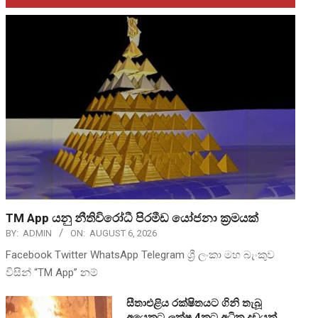
TM App යනු නීතිවිරෝධී පිරමීඩ යෝජනා ක්‍රමයක්
BY:
ADMIN
ON:
AUGUST 6, 2026
Facebook Twitter WhatsApp Telegram ශ්‍රී ලංකා මහ බැංකුව
විසින් “TM App” නම්
සීතාඑළිය රක්ෂිතයට ගිනි තැබූ
අයෙකුට ලක්ෂ 4කට අධික දඩයක්