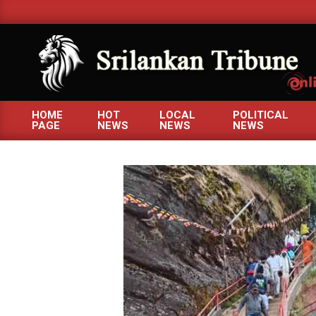
Skip
to
content
SRILANKANTRIBUNE.C
HOME
HOT
LOCAL
POLITICAL
PAGE
NEWS
NEWS
NEWS