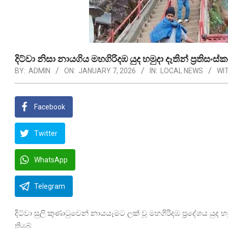
දිට්වා නිසා නායගිය මහගිරිදඹ යුද හමුදා දෑතින් ප්‍රති
BY:
ADMIN
ON:
JANUARY 7, 2026
IN:
LOCAL NEWS
WIT
Facebook
Twitter
WhatsApp
Telegram
දිට්වා සුලි කුණාටුවෙන් නායයෑමට ලක් වූ මහගිරිදඹ ප්‍රදේශය යුද 
තිබේ.