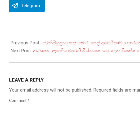
Telegram
2026-
01-
Previous Post:
වෙනිසියුලාව සතු බොර තෙල් අමෙරිකාවට භාරදෙ
07
Next Post:
අධ්‍යාපන ඇමතිට එරෙහි විශ්වාසභංගය ගැන විපක්ෂ 
LEAVE A REPLY
Your email address will not be published.
Required fields are m
Comment
*