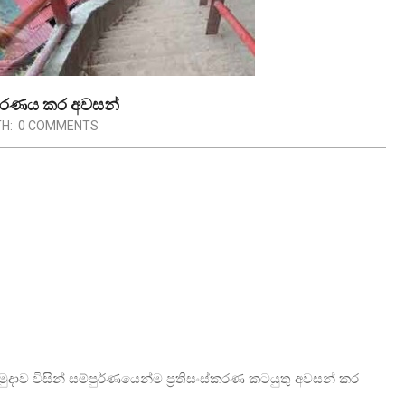
සංස්කරණය කර අවසන්
H:
0 COMMENTS
හමුදාව විසින් සම්පුර්ණයෙන්ම ප්‍රතිසංස්කරණ කටයුතු අවසන් කර