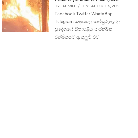
BY:
ADMIN
ON:
AUGUST 5, 2026
Facebook Twitter WhatsApp
Telegram කඳපොළ බෝමුරුඇල්ල
ප්‍රදේශයේ සීතාඑළිය සංරක්ෂිත
රක්ෂිතයට ඇතුලුවී එම