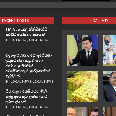
RECENT POSTS
GALLERY
TM App යනු නීතිවිරෝධී
පිරමීඩ යෝජනා ක්‍රමයක්
IN:
HOT NEWS
,
LOCAL NEWS
දෙමළ ජනතාවගේ අපේක්ෂා
ඉටුකරන්න පළාත් සභා
ඡන්දය ඉක්මනින්
පවත්වන්නැයි ඉන්දියාවෙන්
ඉල්ලීමක්
IN:
LOCAL NEWS
,
LOCAL NEWS
සීතාඑළිය රක්ෂිතයට ගිනි
තැබූ අයෙකුට ලක්ෂ 4කට
අධික දඩයක්
IN:
HOT NEWS
,
LOCAL NEWS