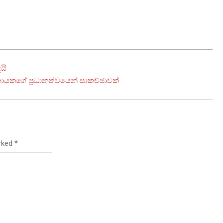
යි
නායකගේ ප්‍රධානත්වයෙන් සාකච්ඡාවක්
arked
*