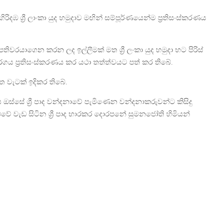
ගිරිදඹ ශ්‍රී ලාංකා යුද හමුදාව මඟින් සම්පූර්ණයෙන්ම ප්‍රතිසංස්කරණය
ුදාපතිවරයාගෙන කරන ලද ඉල්ලීමක් මත ශ්‍රී ලංකා යුද හමුදා භට පිරිස්
ගය ප්‍රතිසංස්කරණය කර යථා තත්ත්වයට පත් කර තිබේ.
 වැටක් ඉදිකර තිබේ.
 ඔස්සේ ශ්‍රී පාද වන්දනාවේ පැමිණෙන වන්දනාකරුවන්ට කිසිදු
මළුවේ වැඩ සිටින ශ්‍රී පාද භාරකර දොරපනේ සුමනජෝති හිමියන්