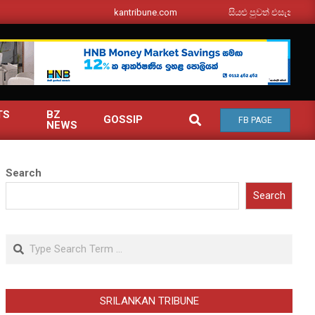
srilankantribune.com
සියළු පුවත් එසැනින් ඔබ වෙත
TS
BZ
SEARCH
GOSSIP
FB PAGE
NEWS
Search
Search
Search
SRILANKAN TRIBUNE