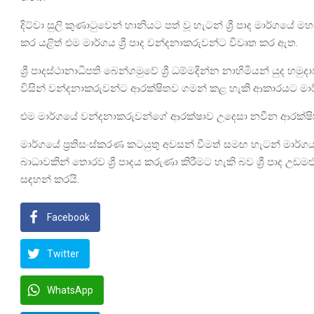
දිට්වා සුලි කුණාටුවෙන් හානියට පත් වූ හැටන් ශ්‍රී පාද මාර්ගයේ මහ
කර යළිත් එම මාර්ගය ශ්‍රී පාද වන්දනාකරුවන්ට විවෘත කර ඇත.
ශ්‍රී පාදස්ථානාධිපති බෙන්ගමුවේ ශ්‍රී ධම්මදින්න නාහිමියන් යුද හම
විසින් වන්දනාකරුවන්ට ආරක්ෂිතව ගමන් කළ හැකි ආකාරයට මාර්
එම මාර්ගයේ වන්දනාකරුවන්ගේ ආරක්ෂාව උදෙසා නවීන ආරක්ෂිත
මාර්ගයේ ප්‍රතිසංස්කරණ කටයුතු අවසන් වීමත් සමඟ හැටන් මාර්ගය
බාධාවකින් තොරව ශ්‍රී පාදය කරුණා කිරීමට හැකි බව ශ්‍රී පාද උඩ
සඳහන් කරයි.
Facebook
Twitter
WhatsApp