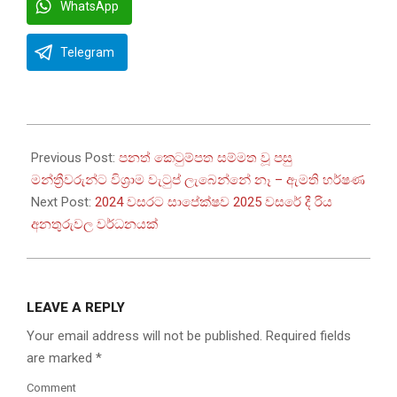
WhatsApp
Telegram
2026-
01-
Previous Post:
පනත් කෙටුම්පත සම්මත වූ පසු
08
මන්ත්‍රීවරුන්ට විශ්‍රාම වැටුප් ලැබෙන්නේ නෑ – ඇමති හර්ෂණ
Next Post:
2024 වසරට සාපේක්ෂව 2025 වසරේ දී රිය
අනතුරුවල වර්ධනයක්
LEAVE A REPLY
Your email address will not be published.
Required fields
are marked
*
Comment