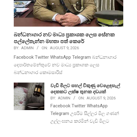
බන්ධනාගාර නව මාධ්‍ය ප්‍රකාශක ලෙස සේනක
පල්ලේතැන්න මහතා පත් කෙරේ
BY:
ADMIN
ON:
AUGUST 9, 2026
Facebook Twitter WhatsApp Telegram බන්ධනාගාර
දෙපාර්තමේන්තුවේ නව මාධ්‍ය ප්‍රකාශක ලෙස
බන්ධනාගාර කොමසාරිස්
වැඩි මිලට සහල් විකුණු වෙළෙඳසැල්
දෙකකට ලක්ෂ තුනක දඩයක්
BY:
ADMIN
ON:
AUGUST 9, 2026
Facebook Twitter WhatsApp
Telegram උපරිම සිල්ලර මිල ගණන්
උල්ලංඝනය කරමින් වැඩි මිලට