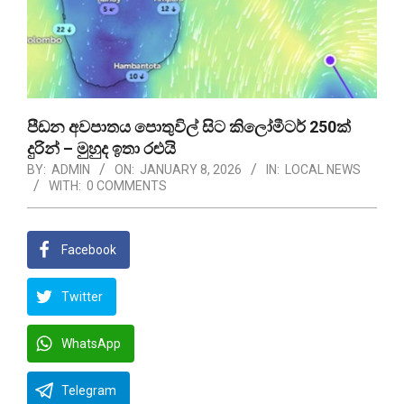
පීඩන අවපාතය පොතුවිල් සිට කිලෝමීටර් 250ක්
දුරින් – මුහුද ඉතා රළුයි
BY:
ADMIN
ON:
JANUARY 8, 2026
IN:
LOCAL NEWS
WITH:
0 COMMENTS
Facebook
Twitter
WhatsApp
Telegram