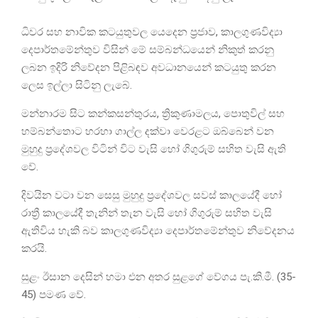
ධිවර සහ නාවික කටයුතුවල යෙදෙන ප්‍රජාව, කාලගුණවිද්‍යා
දෙපාර්තමේන්තුව විසින් මේ සම්බන්ධයෙන් නිකුත් කරනු
ලබන ඉදිරි නිවේදන පිළිබඳව අවධානයෙන් කටයුතු කරන
ලෙස ඉල්ලා සිටිනු ලැබේ.
මන්නාරම සිට කන්කසන්තුරය, ත්‍රිකුණාමලය, පොතුවිල් සහ
හම්බන්තොට හරහා ගාල්ල දක්වා වෙරළට ඔබ්බෙන් වන
මුහුදු ප්‍රදේශවල විටින් විට වැසි හෝ ගිගුරුම් සහිත වැසි ඇති
වේ.
දිවයින වටා වන සෙසු මුහුදු ප්‍රදේශවල සවස් කාලයේදී හෝ
රාත්‍රී කාලයේදී තැනින් තැන වැසි හෝ ගිගුරුම් සහිත වැසි
ඇතිවිය හැකි බව කාලගුණවිද්‍යා දෙපාර්තමේන්තුව නිවේදනය
කරයි.
සුළං ඊසාන දෙසින් හමා එන අතර සුළගේ වේගය පැ.කි.මී. (35-
45) පමණ වේ.