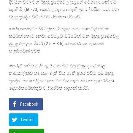
දිවයින වටා වන මුහුදු ප්‍රදේශවල සුළගේ වේගය විටින් විට
පැ.කි.මී. (60-70) දක්වා ඉහළ යා හැකි අතර දිවයින වටා වන
මුහුදු ප්‍රදේශ විටින් විට රළු ඉතා රළු වේ.
කන්කසන්තුරය සිට ත්‍රිකුණාමලය සහ පොතුවිල් හරහා
හම්බන්තොට දක්වා වෙරළට ඔබ්බෙන් වන මුහුදු ප්‍රදේශවල
මුහුදු රළ උස මීටර් (2.5 – 3.5) ක් පමණ ඉහළ යාමේ
හැකියාවක් පවතී.
ගිගුරුම් සහිත වැසි ඇති වන විට එම මුහුදු ප්‍රදේශවල
තාවකාලිකව තද සුළං ඇති විය හැකි අතර එවිට එම මුහුදු
ප්‍රදේශ තාවකාලිකව ඉතා රළු විය හැකි බව කාලගුණවිද්‍යා
දෙපාර්තමේන්තුව වැඩිදුරටත් සඳහන් කරයි.
Facebook
Twitter