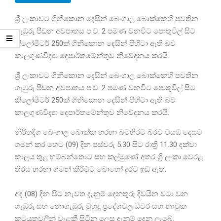
ශ්‍රී ලංකාවට ගිනිකොන දෙසින් බෙංගාල බොක්කෙහි පවතින
ගැඹුරු පීඩන අවපාතය ප.ව. 2 පමණ වනවිට පොතුවිල් සිට
කිලෝමීටර් 250ක් ගිනිකොන දෙසින් පිහිටා ඇති බව
කාලගුණවිද්‍යා දෙපාර්තමේන්තුව නිවේදනය කරයි.
ශ්‍රී ලංකාවට ගිනිකොන දෙසින් බෙංගාල බොක්කෙහි පවතින
ගැඹුරු පීඩන අවපාතය ප.ව. 2 පමණ වනවිට පොතුවිල් සිට
කිලෝමීටර් 250ක් ගිනිකොන දෙසින් පිහිටා ඇති බව
කාලගුණවිද්‍යා දෙපාර්තමේන්තුව නිවේදනය කරයි.
නිරිතදිග බෙංගාල බොක්ක හරහා බටහිරට බරව වයඹ දෙසට
ගමන් කර හෙට (09) දින පස්වරු 5.30 සිට රාත්‍රී 11.30 දක්වා
කාලය තුළ හම්බන්තොට සහ කල්මුණේ අතර ශ්‍රී ලංකා වෙරළ
තීරය හරහා ගමන් කිරීමට බොහෝ දුරට ඉඩ ඇත.
අද (08) දින සිට නැවත දැනුම් දෙනතුරු දිවයින වටා වන
ගැඹුරු සහ නොගැඹුරු මුහුදු ප්‍රදේශවල ධීවර සහ නාවුක
කටයුතුවලින් වැළකී සිටින ලෙස දැනුම් දෙනු ලැබේ.