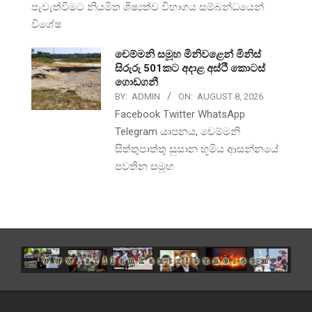
පැවැත්වීමට නියමිත ශිෂ්‍යත්ව විභාගය සම්බන්ධයෙන්
විශේෂ
චෙම්මනි සමූහ මිනිවළෙන් මිනිස්
සිරුරු 501කට අදාළ අස්ථි කොටස්
ගොඩගනී
BY:
ADMIN
ON:
AUGUST 8, 2026
Facebook Twitter WhatsApp
Telegram යාපනය, චෙම්මනි
සිත්තුපාත්තු සුසාන භූමිය ආසන්නයේ
පවතින සමූහ