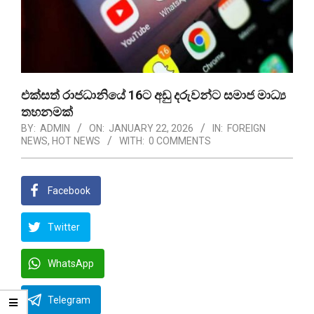
එක්සත් රාජධානියේ 16ට අඩු දරුවන්ට සමාජ මාධ්‍ය
තහනමක්
BY:
ADMIN
ON:
JANUARY 22, 2026
IN:
FOREIGN
NEWS
,
HOT NEWS
WITH:
0 COMMENTS
Facebook
Twitter
WhatsApp
Telegram