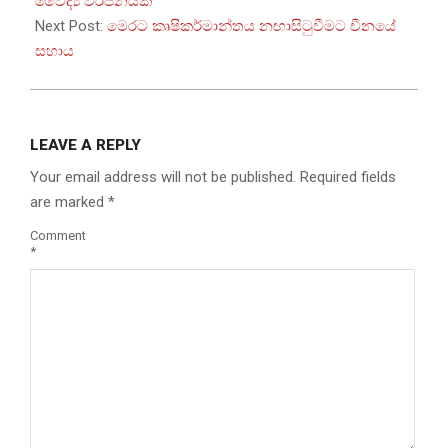
වෛද්‍ය වර්ජනයක්
Next Post:
මෙරට කෘෂිකර්මාන්තය නඟාසිටුවීමට චීනයේ
සහාය
LEAVE A REPLY
Your email address will not be published.
Required fields
are marked
*
Comment
*