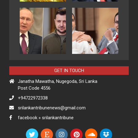
GET IN TOUCH
Janatha Mawatha, Nugegoda, Sri Lanka
Post Code 4556
+94722972338
srilankantribunenews@gmail.com
facebook » srilankantribune