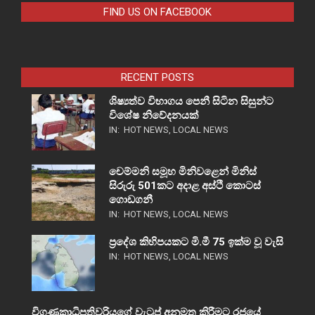
FIND US ON FACEBOOK
RECENT POSTS
ශිෂ්‍යත්ව විභාගය පෙනී සිටින සිසුන්ට
විශේෂ නිවේදනයක්
IN:
HOT NEWS
,
LOCAL NEWS
චෙම්මනි සමූහ මිනිවළෙන් මිනිස්
සිරුරු 501කට අදාළ අස්ථි කොටස්
ගොඩගනී
IN:
HOT NEWS
,
LOCAL NEWS
ප්‍රදේශ කිහිපයකට මි.මී 75 ඉක්ම වූ වැසි
IN:
HOT NEWS
,
LOCAL NEWS
විගණකාධිපතිවරියගේ වැටුප් අනුමත කිරීමට රජයේ