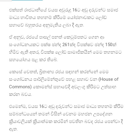
එක්සත් රාජධානියේ වයස අවුරුදු 16ට අඩු දරුවන්ට සමාජ
මාධ්‍ය භාවිතය තහනම් කිරීමේ යෝජනාවකට ලෝඩ්
සභාවේ බහුතරය අනුමැතිය ලබා දී ඇත.
ඒ අනුව, රජයේ පාසල් පනත් කෙටුම්පතට ගෙන ආ
සංශෝධනයකට පක්ෂ ඡන්ද 261ක්ද විපක්ෂව ඡන්ද 150ක්
හිමිව ඇති අතර, විපක්ෂ ලෝඩ් සාමාජිකයින් මෙම තහනමට
සහයෝගය පළ කර තිබේ.
කෙසේ වෙතත්, බ්‍රිතාන්‍ය රජය සඳහන් කරන්නේ මෙම
සංශෝධනය පාර්ලිමේන්තුවේ පහළ සභාව වන (House of
Commons) කොමන්ස් සභාවේදී අවලංගු කිරීමට උත්සාහ
කරන බවය.
එමෙන්ම, වයස 16ට අඩු දරුවන්ට සමාජ මාධ්‍ය තහනම් කිරීම
සම්බන්ධයෙන් තමන් විසින් වෙනම මහජන උපදේශන
ක්‍රියාවලියක් ක්‍රියාත්මක කරමින් පවතින බවද රජය පෙන්වා දී
ඇත.