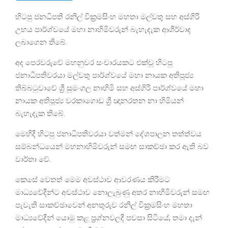
හිටපු ජනධිපති රනිල් වික්‍රමසිංහ මහතා මල්වතු සහ අස්ගිරි
උභය පාර්ශ්වයේ මහා නාහිමිවරුන් බැහැදැක ආශීර්වාද
ලබාගෙන තිබේ.
අද පෙරවරුවේ මහනුවර සංචාරයකට එක්වූ හිටපු
ජනාධිපතිවරයා මල්වතු පාර්ශ්වයේ මහා නායක අතිපූජ්‍ය
තිබ්බටුවාවේ ශ්‍රී සුමංගල නාහිමි සහ අස්ගිරි පාර්ශ්වයේ මහා
නායක අතිපූජ්‍ය වරකාගොඩ ශ්‍රී ඥානරතන නා හිමියන්
බැහැදැක තිබේ.
මෙහිදී හිටපු ජනාධිපතිවරයා වත්මන් දේශපාලන තත්ත්වය
සම්බන්ධයෙන් මහනාහිමිවරුන් සමඟ සාකච්ඡා කර ඇති බව
වාර්තා වේ.
කෙසේ වෙතත් මෙම අවස්ථාව ආවරණය කිරීමට
මාධ්‍යවේදීන්ට අවස්ථාව නොලැබුණු අතර නාහිමිවරුන් සමඟ
පැවැති සාකච්ඡාවෙන් අනතුරුව රනිල් වික්‍රමසිංහ මහතා
මාධ්‍යවේදීන් යොමු කළ ප්‍රශ්නවලදී පවසා සිටියේ, තමා දැන්