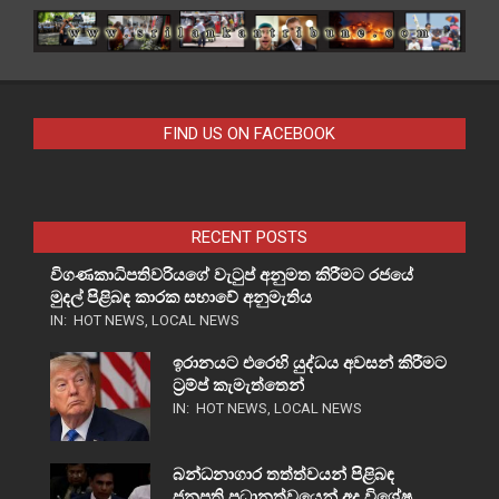
FIND US ON FACEBOOK
RECENT POSTS
විගණකාධිපතිවරියගේ වැටුප් අනුමත කිරීමට රජයේ
මුදල් පිළිබඳ කාරක සභාවේ අනුමැතිය
IN:
HOT NEWS
,
LOCAL NEWS
ඉරානයට එරෙහි යුද්ධය අවසන් කිරීමට
ට්‍රම්ප් කැමැත්තෙන්
IN:
HOT NEWS
,
LOCAL NEWS
බන්ධනාගාර තත්ත්වයන් පිළිබඳ
ජනපති ප්‍රධානත්වයෙන් අද විශේෂ