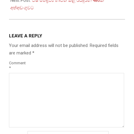
Next Post:
විෂ මත්ද්‍රව්‍ය භාවිත කළ රියදුරන් 480ක්
අත්අඩංගුවට
LEAVE A REPLY
Your email address will not be published.
Required fields
are marked
*
Comment
*