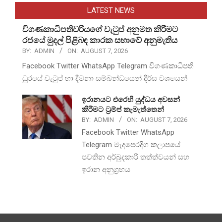
LATEST NEWS
විගණකාධිපතිවරියගේ වැටුප් අනුමත කිරීමට
රජයේ මුදල් පිළිබඳ කාරක සභාවේ අනුමැතිය
BY:
ADMIN
ON:
AUGUST 7, 2026
Facebook Twitter WhatsApp Telegram විගණකාධිපති
ධුරයේ වැටුප් හා දීමනා සම්බන්ධයෙන් දීර්ඝ වශයෙන්
ඉරානයට එරෙහි යුද්ධය අවසන්
කිරීමට ට්‍රම්ප් කැමැත්තෙන්
BY:
ADMIN
ON:
AUGUST 7, 2026
Facebook Twitter WhatsApp
Telegram මැදපෙරදිග කලාපයේ
පවතින අර්බුදකාරී තත්ත්වයන් සහ
ඉරාන අනුග්‍රහය