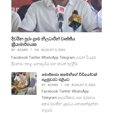
දිවයින පුරා ග්‍රාම නිලධාරීන් වෘත්තීය
ක්‍රියාමාර්ගයක
BY:
ADMIN
ON:
AUGUST 9, 2026
Facebook Twitter WhatsApp Telegram ගමන් වියදම්
දීමනාව ඉහළ නොදැමීම සහ තවත් ඉල්ලීම්
මොජ්තාබා කමේනිගේ වීඩියෝවක්
පළමුවරට එළියට
BY:
ADMIN
ON:
AUGUST 9, 2026
Facebook Twitter WhatsApp
Telegram අමෙරිකාව සහ ඉරානය
අතර පවතින යුදමය නොසන්සුන්තා
හමුවේ