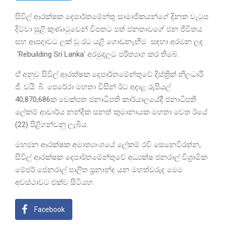
සිවිල් ආරක්ෂක දෙපාර්තමේන්තු සාමාජිකයන්ගේ දිනක වැටුප
දිට්වා සුළි කුණාටුවෙන් විපතට පත් ජනතාවගේ ජන ජීවිතය
සහ ආපදාවට ලක් වූ රට යළි ගොඩනැඟීම සඳහා අරඹන ලද
‘Rebuilding Sri Lanka’ අරමුදලට පරිත්‍යාග කර තිබේ.
ඒ් අනුව සිවිල් ආරක්ෂක දෙපාර්තමේන්තුවේ දිස්ත්‍රික් නිලධාරී
ජී. වයි. බී. පෙරේරා මහතා විසින් ඊට අදාළ රුපියල්
40,870,686ක චෙක්පත ජනාධිපති කාර්යාලයේදී ජනාධිපති
ලේකම් ආචාර්ය නන්දික සනත් කුමානායක මහතා වෙත ඊයේ
(22) පිළිගන්වනු ලැබීය.
මහජන ආරක්ෂක අමාත්‍යාංශයේ ලේකම් රවි සෙනෙවිරත්න,
සිවිල් ආරක්ෂක දෙපාර්තමේන්තුවේ අධ්‍යක්ෂ ජනරාල් විශ්‍රාමික
මේජර් ජෙනරාල් පාලිත ප්‍රනාන්දු යන මහත්වරුද මෙම
අවස්ථාවට එක්ව සිටියහ.
Facebook