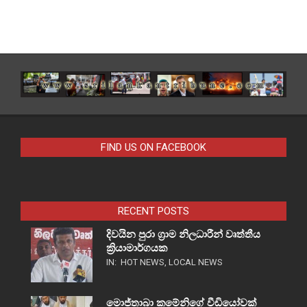
FIND US ON FACEBOOK
RECENT POSTS
දිවයින පුරා ග්‍රාම නිලධාරීන් වෘත්තීය
ක්‍රියාමාර්ගයක
IN:
HOT NEWS
,
LOCAL NEWS
මොජ්තාබා කමේනිගේ වීඩියෝවක්