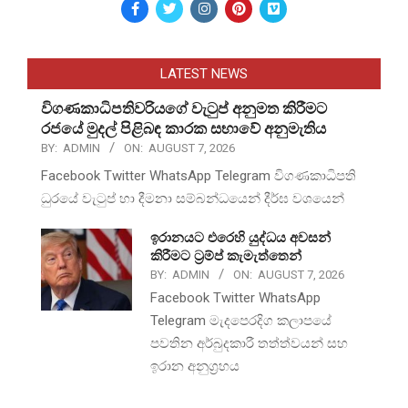
LATEST NEWS
විගණකාධිපතිවරියගේ වැටුප් අනුමත කිරීමට
රජයේ මුදල් පිළිබඳ කාරක සභාවේ අනුමැතිය
BY:
ADMIN
ON:
AUGUST 7, 2026
Facebook Twitter WhatsApp Telegram විගණකාධිපති
ධුරයේ වැටුප් හා දීමනා සම්බන්ධයෙන් දීර්ඝ වශයෙන්
ඉරානයට එරෙහි යුද්ධය අවසන්
කිරීමට ට්‍රම්ප් කැමැත්තෙන්
BY:
ADMIN
ON:
AUGUST 7, 2026
Facebook Twitter WhatsApp
Telegram මැදපෙරදිග කලාපයේ
පවතින අර්බුදකාරී තත්ත්වයන් සහ
ඉරාන අනුග්‍රහය