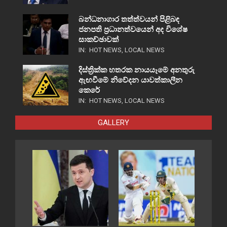
බන්ධනාගාර තත්ත්වයන් පිළිබඳ
ජනපති ප්‍රධානත්වයෙන් අද විශේෂ
සාකච්ඡාවක්
IN:
HOT NEWS
,
LOCAL NEWS
දිස්ත්‍රික්ක හතරක නායයෑමේ අනතුරු
ඇඟවීමේ නිවේදන යාවත්කාලීන
කෙරේ
IN:
HOT NEWS
,
LOCAL NEWS
GALLERY