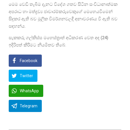
මෙම වෙඩි තැබීම දැනට විදේශ ගතව සිටින සංවිධානාත්මක
අපරාධ හා මත්ද්‍රව්‍ය ජාවාරම්කරුවෙකුගේ මෙහෙයවීමෙන්
සිදුකර ඇති බව මූලික විමර්ශනවලදී අනාවරණය වී ඇති බව
සඳහන්ය.
සැකකරු ගල්කිස්ස මහෙස්ත්‍රාත් අධිකරණ වෙත අද (24)
ඉදිරිපත් කිරීමට නියමිතව තිබේ.
Facebook
Twitter
WhatsApp
Telegram