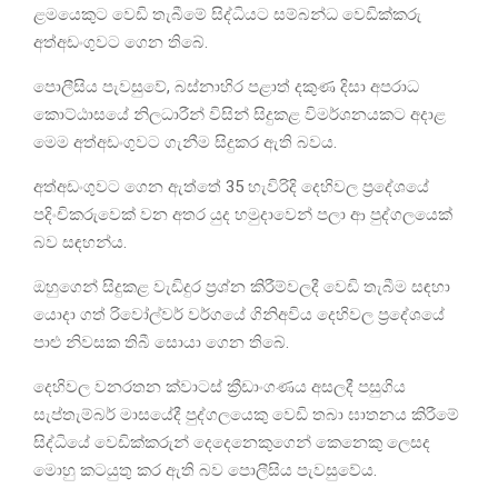
ළමයෙකුට වෙඩි තැබීමේ සිද්ධියට සම්බන්ධ වෙඩික්කරු
අත්අඩංගුවට ගෙන තිබේ.
පොලීසිය පැවසුවේ, බස්නාහිර පළාත් දකුණ දිසා අපරාධ
කොට්ඨාසයේ නිලධාරීන් විසින් සිදුකළ විමර්ශනයකට අදාළ
මෙම අත්අඩංගුවට ගැනීම සිදුකර ඇති බවය.
අත්අඩංගුවට ගෙන ඇත්තේ 35 හැවිරිදි දෙහිවල ප්‍රදේශයේ
පදිංචිකරුවෙක් වන අතර යුද හමුදාවෙන් පලා ආ පුද්ගලයෙක්
බව සඳහන්ය.
ඔහුගෙන් සිදුකළ වැඩිදුර ප්‍රශ්න කිරීම්වලදී වෙඩි තැබීම සඳහා
යොදා ගත් රිවෝල්වර් වර්ගයේ ගිනිඅවිය දෙහිවල ප්‍රදේශයේ
පාළු නිවසක තිබී සොයා ගෙන තිබේ.
දෙහිවල වනරතන ක්වාටස් ක්‍රීඩාංගණය අසලදී පසුගිය
සැප්තැම්බර් මාසයේදී පුද්ගලයෙකු වෙඩි තබා ඝාතනය කිරීමේ
සිද්ධියේ වෙඩික්කරුන් දෙදෙනෙකුගෙන් කෙනෙකු ලෙසද
මොහු කටයුතු කර ඇති බව පොලීසිය පැවසුවේය.