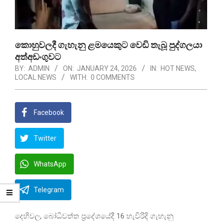
කොහුවලදී ගැහැනු ළමයෙකුට වෙඩි තැබූ පුද්ගලයා
අත්අඩංගුවට
BY:
ADMIN
ON:
JANUARY 24, 2026
IN:
HOT NEWS
,
LOCAL NEWS
WITH:
0 COMMENTS
Facebook
Twitter
WhatsApp
Telegram
දෙහිවල, බෝධිවත්ත ප්‍රදේශයේදී 16 හැවිරිදි ගැහැනු