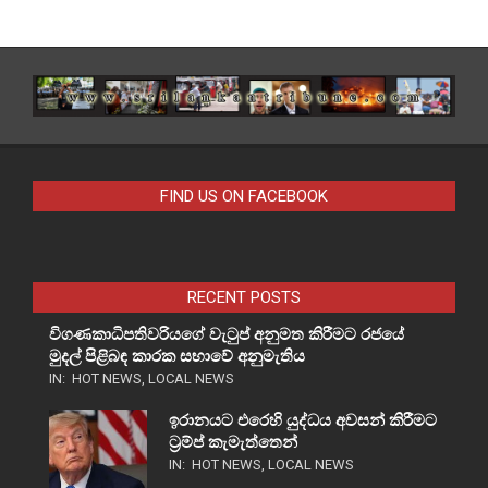
FIND US ON FACEBOOK
RECENT POSTS
විගණකාධිපතිවරියගේ වැටුප් අනුමත කිරීමට රජයේ
මුදල් පිළිබඳ කාරක සභාවේ අනුමැතිය
IN:
HOT NEWS
,
LOCAL NEWS
ඉරානයට එරෙහි යුද්ධය අවසන් කිරීමට
ට්‍රම්ප් කැමැත්තෙන්
IN:
HOT NEWS
,
LOCAL NEWS