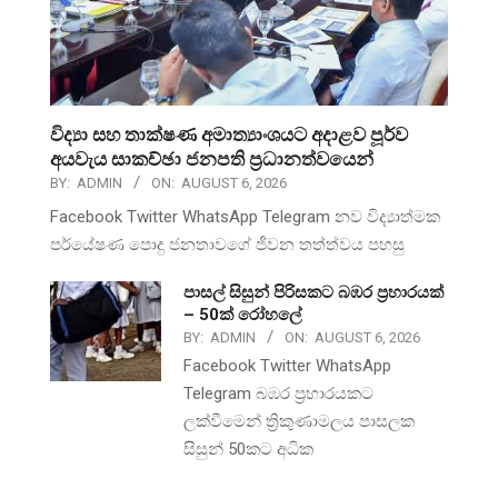
විද්‍යා සහ තාක්ෂණ අමාත්‍යාංශයට අදාළව පූර්ව
අයවැය සාකච්ඡා ජනපති ප්‍රධානත්වයෙන්
BY:
ADMIN
ON:
AUGUST 6, 2026
Facebook Twitter WhatsApp Telegram නව විද්‍යාත්මක
පර්යේෂණ පොදු ජනතාවගේ ජීවන තත්ත්වය පහසු
පාසල් සිසුන් පිරිසකට බඹර ප්‍රහාරයක්
– 50ක් රෝහලේ
BY:
ADMIN
ON:
AUGUST 6, 2026
Facebook Twitter WhatsApp
Telegram බඹර ප්‍රහාරයකට
ලක්වීමෙන් ත්‍රිකුණාමලය පාසලක
සිසුන් 50කට අධික