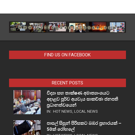
FIND US ON FACEBOOK
RECENT POSTS
විද්‍යා සහ තාක්ෂණ අමාත්‍යාංශයට
අදාළව පූර්ව අයවැය සාකච්ඡා ජනපති
ප්‍රධානත්වයෙන්
IN:
HOT NEWS
,
LOCAL NEWS
පාසල් සිසුන් පිරිසකට බඹර ප්‍රහාරයක් –
50ක් රෝහලේ