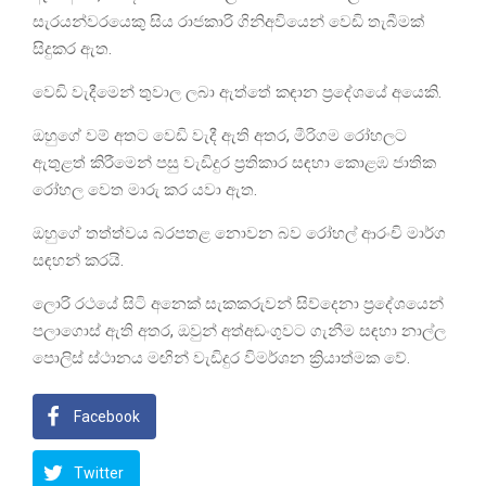
සැරයන්වරයෙකු සිය රාජකාරි ගිනිඅවියෙන් වෙඩි තැබීමක්
සිදුකර ඇත.
වෙඩි වැදීමෙන් තුවාල ලබා ඇත්තේ කඳාන ප්‍රදේශයේ අයෙකි.
ඔහුගේ වම් අතට වෙඩි වැදී ඇති අතර, මීරිගම රෝහලට
ඇතුළත් කිරීමෙන් පසු වැඩිදුර ප්‍රතිකාර සඳහා කොළඹ ජාතික
රෝහල වෙත මාරු කර යවා ඇත.
ඔහුගේ තත්ත්වය බරපතළ නොවන බව රෝහල් ආරංචි මාර්ග
සඳහන් කරයි.
ලොරි රථයේ සිටි අනෙක් සැකකරුවන් සිව්දෙනා ප්‍රදේශයෙන්
පලාගොස් ඇති අතර, ඔවුන් අත්අඩංගුවට ගැනීම සඳහා නාල්ල
පොලිස් ස්ථානය මඟින් වැඩිදුර විමර්ශන ක්‍රියාත්මක වේ.
Facebook
Twitter