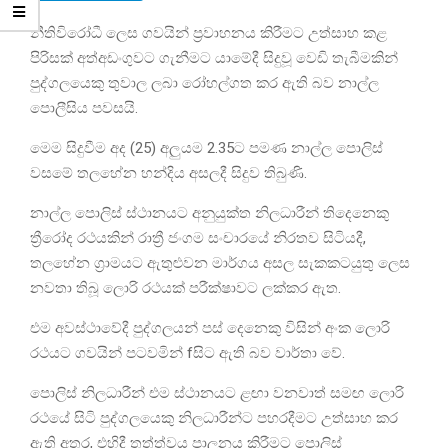
නීතිවිරෝධී ලෙස ගවයින් ප්‍රවාහනය කිරීමට උත්සාහ කළ
පිරිසක් අත්අඩංගුවට ගැනීමට යාමේදී සිදුවූ වෙඩි තැබීමකින්
පුද්ගලයෙකු තුවාල ලබා රෝහල්ගත කර ඇති බව නාල්ල
පොලීසිය පවසයි.
මෙම සිදුවීම අද (25) අලුයම 2.35ට පමණ නාල්ල පොලිස්
වසමේ තලහේන හන්දිය අසලදී සිදුව තිබුණි.
නාල්ල පොලිස් ස්ථානයට අනුයුක්ත නිලධාරීන් තිදෙනෙකු
ත්‍රීරෝද රථයකින් රාත්‍රී ජංගම සංචාරයේ නිරතව සිටියදී,
තලහේන ග්‍රාමයට ඇතුළුවන මාර්ගය අසල සැකකටයුතු ලෙස
නවතා තිබූ ලොරි රථයක් පරීක්ෂාවට ලක්කර ඇත.
එම අවස්ථාවේදී පුද්ගලයන් පස් දෙනෙකු විසින් අංක ලොරි
රථයට ගවයින් පටවමින් fසිට ඇති බව වාර්තා වේ.
පොලිස් නිලධාරීන් එම ස්ථානයට ළඟා වනවාත් සමඟ ලොරි
රථයේ සිටි පුද්ගලයෙකු නිලධාරීන්ට පහරදීමට උත්සාහ කර
ඇති අතර, එහිදී තත්ත්වය පාලනය කිරීමට පොලිස්