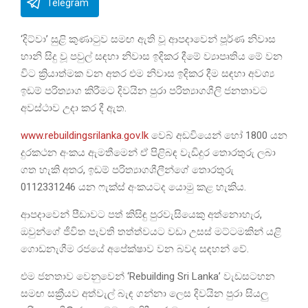
Telegram
‘දිට්වා’ සුළි කුණාටුව සමඟ ඇති වූ ආපදාවෙන් පූර්ණ නිවාස
හානි සිදු වූ පවුල් සඳහා නිවාස ඉදිකර දීමේ ව්‍යාපෘතිය මේ වන
විට ක්‍රියාත්මක වන අතර එම නිවාස ඉදිකර දීම සඳහා අවශ්‍ය
ඉඩම් පරිත්‍යාග කිරීමට දිවයින පුරා පරිත්‍යාගශීලි ජනතාවට
අවස්ථාව උදා කර දී ඇත.
www.rebuildingsrilanka.gov.lk
වෙබ් අඩවියෙන් හෝ 1800 යන
දුරකථන අංකය ඇමතීමෙන් ඒ පිළිබඳ වැඩිදුර තොරතුරු ලබා
ගත හැකි අතර, ඉඩම් පරිත්‍යාගශීලීන්ගේ තොරතුරු
0112331246 යන ෆැක්ස් අංකයටද යොමු කළ හැකිය.
ආපදාවෙන් පීඩාවට පත් කිසිඳු පුරවැසියෙකු අත්නොහැර,
ඔවුන්ගේ ජීවිත පැවති තත්ත්වයට වඩා උසස් මට්ටමකින් යළි
ගොඩනැගීම රජයේ අපේක්ෂාව වන බවද සඳහන් වේ.
එම ජනතාව වෙනුවෙන් ‘Rebuilding Sri Lanka’ වැඩසටහන
සමඟ සක්‍රීයව අත්වැල් බැඳ ගන්නා ලෙස දිවයින පුරා සියලු