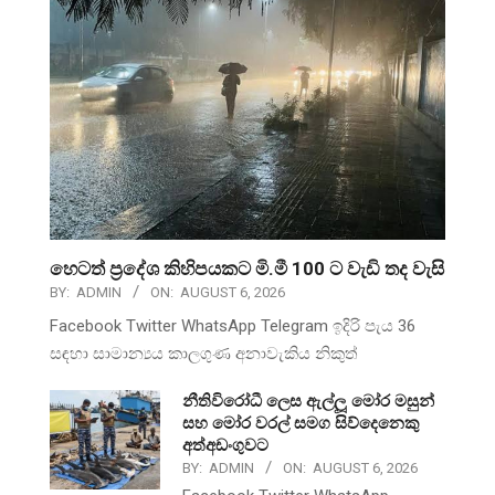
හෙටත් ප්‍රදේශ කිහිපයකට මි.මී 100 ට වැඩි තද වැසි
BY:
ADMIN
ON:
AUGUST 6, 2026
Facebook Twitter WhatsApp Telegram ඉදිරි පැය 36
සඳහා සාමාන්‍යය කාලගුණ අනාවැකිය නිකුත්
නීතිවිරෝධී ලෙස ඇල්ලූ මෝර මසුන්
සහ මෝර වරල් සමග සිව්දෙනෙකු
අත්අඩංගුවට
BY:
ADMIN
ON:
AUGUST 6, 2026