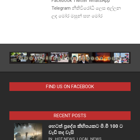
Facebook Twitter WhatsApp
Telegram නීතිවිරෝධී ලෙස අල්ලන
ලද මෝර මසුන් සහ මෝර
FIND US ON FACEBOOK
RECENT POSTS
හෙටත් ප්‍රදේශ කිහිපයකට මි.මී 100 ට
වැඩි තද වැසි
IN:
HOT NEWS
,
LOCAL NEWS