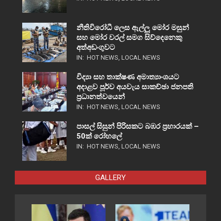
නීතිවිරෝධී ලෙස ඇල්ලූ මෝර මසුන්
සහ මෝර වරල් සමග සිව්දෙනෙකු
අත්අඩංගුවට
IN:
HOT NEWS
,
LOCAL NEWS
විද්‍යා සහ තාක්ෂණ අමාත්‍යාංශයට
අදාළව පූර්ව අයවැය සාකච්ඡා ජනපති
ප්‍රධානත්වයෙන්
IN:
HOT NEWS
,
LOCAL NEWS
පාසල් සිසුන් පිරිසකට බඹර ප්‍රහාරයක් –
50ක් රෝහලේ
IN:
HOT NEWS
,
LOCAL NEWS
GALLERY