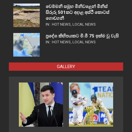
චෙම්මනි සමූහ මිනිවළෙන් මිනිස්
සිරුරු 501කට අදාළ අස්ථි කොටස්
ගොඩගනී
IN:
HOT NEWS
,
LOCAL NEWS
ප්‍රදේශ කිහිපයකට මි.මී 75 ඉක්ම වූ වැසි
IN:
HOT NEWS
,
LOCAL NEWS
GALLERY