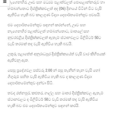
නැගෙනහිර, ඌව සහ මධ්‍යම පළාත්වලත් පොළොන්නරුව හා
හම්බන්තොට දිස්ත්‍රික්කවලත් අද (06) දිනයේ විටින් විට වැසි
ඇතිවිය හැකි බව කාලගුණ විද්‍යා දෙපාර්තමේන්තුව පවසයි.
එම දෙපාර්තමේන්තුව සඳහන් කරන්නේ, ඌව සහ
නැගෙනහිර පළාත්වලත් හම්බන්තොට, මාතලේ සහ
නුවරඑළිය දිස්ත්‍රික්කවලත් ඇතැම් ස්ථානවලට මිලිමීටර් 50ට
වැඩි තරමක් තද වැසි ඇතිවිය හැකි බවයි.
උතුරු පළාතේත් අනුරාධපුර දිස්ත්‍රික්කයේත් වැසි වාර කිහිපයක්
ඇතිවනු ඇත.
සෙසු ප්‍රදේශවල පස්වරු 2.00 න් පසු තැනින් තැන වැසි හෝ
ගිගුරුම් සහිත වැසි ඇතිවිය හැකි බව ද කාලගුණ විද්‍යා
දෙපාර්තමේන්තුව දන්වා සිටී.
තවද රත්නපුර, කළුතර, ගාල්ල සහ මාතර දිස්ත්‍රික්කවල ඇතැම්
ස්ථානවලට ද මිලිමීටර් 50ට වැඩි තරමක් තද වැසි ඇතිවිය
හැකි බව එම දෙපාර්තමේන්තුව සඳහන් කරයි.