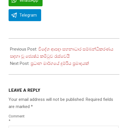
WhatsApp
Telegram
2026-
02-
Previous Post:
විදේශ ආපදා සහනාධාර සම්බන්ධීකරණය
06
සඳහා වූ ජ්‍යෙෂ්ඨ කමිටුව රැස්වෙයි
Next Post:
ප්‍රධාන මාර්ගයේ දුම්රිය ප්‍රමාදයක්
LEAVE A REPLY
Your email address will not be published.
Required fields
are marked
*
Comment
*