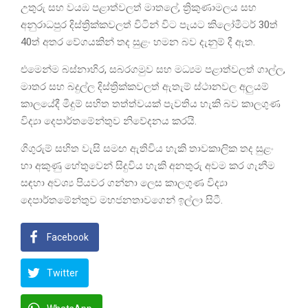
උතුරු සහ වයඹ පළාත්වලත් මාතලේ, ත්‍රිකුණාමලය සහ
අනුරාධපුර දිස්ත්‍රික්කවලත් විටින් විට පැයට කිලෝමීටර් 30ත්
40ත් අතර වේගයකින් තද සුළං හමන බව දැනුම් දී ඇත.
එමෙන්ම බස්නාහිර, සබරගමුව සහ මධ්‍යම පළාත්වලත් ගාල්ල,
මාතර සහ බදුල්ල දිස්ත්‍රික්කවලත් ඇතැම් ස්ථානවල අලුයම්
කාලයේදී මීදුම් සහිත තත්ත්වයක් පැවතිය හැකි බව කාලගුණ
විද්‍යා දෙපාර්තමේන්තුව නිවේදනය කරයි.
ගිගුරුම් සහිත වැසි සමඟ ඇතිවිය හැකි තාවකාලික තද සුළං
හා අකුණු හේතුවෙන් සිදුවිය හැකි අනතුරු අවම කර ගැනීම
සඳහා අවශ්‍ය පියවර ගන්නා ලෙස කාලගුණ විද්‍යා
දෙපාර්තමේන්තුව මහජනතාවගෙන් ඉල්ලා සිටී.
Facebook
Twitter