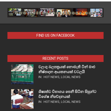
FIND US ON FACEBOOK
RECENT POSTS
වලංගු බලපත්‍රයක් නොමැති ටින් මාළු
නිෂ්පාදන ආයතනයක් වටලයි
IN:
HOT NEWS
,
LOCAL NEWS
ශිෂ්‍යත්ව විභාගය පෙනී සිටින සිසුන්ට
විශේෂ නිවේදනයක්
IN:
HOT NEWS
,
LOCAL NEWS