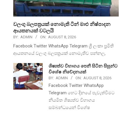
වලංගු බලපත්‍රයක් නොමැති ටින් මාළු නිෂ්පාදන
ආයතනයක් වටලයි
BY:
ADMIN
ON:
AUGUST 8, 2026
Facebook Twitter WhatsApp Telegram ශ්‍රී ලංකා ප්‍රමිති
ආයතනයේ වලංගු බලපත්‍රයක් නොමැතිව පන්නල,
ශිෂ්‍යත්ව විභාගය පෙනී සිටින සිසුන්ට
විශේෂ නිවේදනයක්
BY:
ADMIN
ON:
AUGUST 8, 2026
Facebook Twitter WhatsApp
Telegram හෙට දිනයේ පැවැත්වීමට
නියමිත ශිෂ්‍යත්ව විභාගය
සම්බන්ධයෙන් විශේෂ