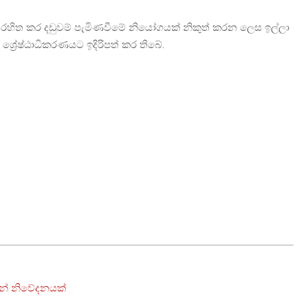
රහිත කර දඩුවම් පැමිණවීමේ නියෝගයක් නිකුත් කරන ලෙස ඉල්ලා
ශ්‍රේෂ්ඨාධිකරණයට ඉදිරිපත් කර තිබේ.
න් නිවේදනයක්