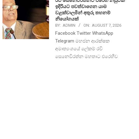
රවී සෙනෙවිරත්නට එරෙහි නඩුවක්
ඉදිරියට පවත්වාගෙන යාම
වළක්වාලමින් අතුරු තහනම්
නියෝගයක්
BY:
ADMIN
ON:
AUGUST 7, 2026
Facebook Twitter WhatsApp
Telegram මහජන ආරක්ෂක
අමාත්‍යංශයේ ලේකම් රවි
සෙනෙවිරත්න මහතාට එරෙහිව