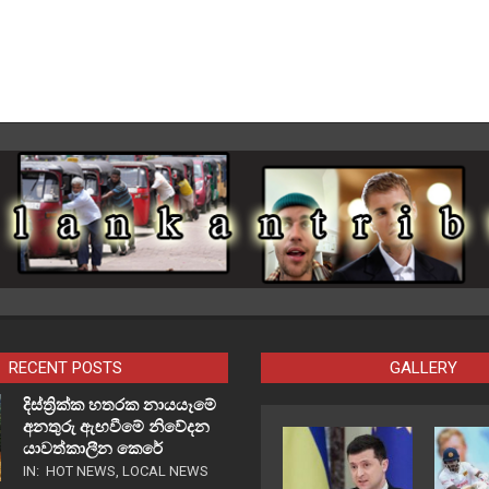
RECENT POSTS
GALLERY
දිස්ත්‍රික්ක හතරක නායයෑමේ
අනතුරු ඇඟවීමේ නිවේදන
යාවත්කාලීන කෙරේ
IN:
HOT NEWS
,
LOCAL NEWS