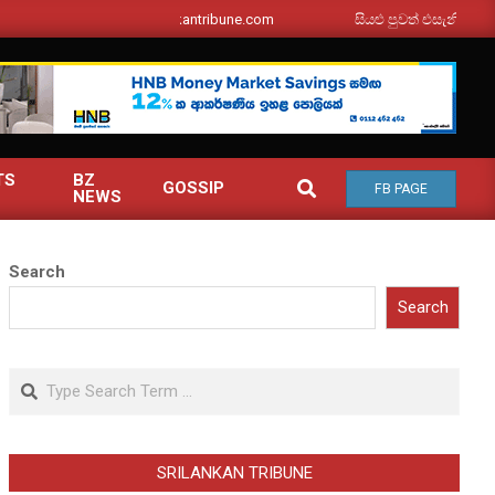
srilankantribune.com
සියළු පුවත් එසැනින් ඔබ වෙත
TS
BZ
SEARCH
GOSSIP
FB PAGE
NEWS
Search
Search
Search
SRILANKAN TRIBUNE