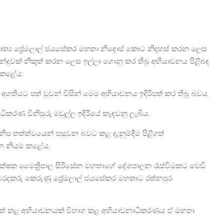
ාත්‍ය ප්‍රේමලාල් ජයසේකර මහතා නිදොස් කොට නිදහස් කරන ලෙස
න්දුවක් නිකුත් කරන ලෙස ඉල්ලා ගොනු කර තිබූ අභියාචනය පිළිබඳ
ම කළේය.
ගතියට පත් වූවන් විසින් මෙම අභියාචනය ඉදිරිපත් කර තිබූ බවය.
්ඨාධිකරණ විනිසුරු මඩුල්ල ඉදිරියේ කැඳවනු ලැබීය.
නීප තත්ත්වයෙන් පසුවන බවට කළ දැනුම්දීම පිළිගත්
 දින නියම කළේය.
්ෂක මෛත්‍රිපාල සිරිසේන මහතාගේ දේශපාලන රැස්වීමකට වෙඩි
වට වරදකරු කෙරුණු ප්‍රේමලාල් ජයසේකර මහතාට රත්නපුර
ිපත් කළ අභියාචනයක් විභාග කළ අභියාචනාධිකරණය ඒ මහතා