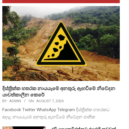
දිස්ත්‍රික්ක හතරක නායයෑමේ අනතුරු ඇඟවීමේ නිවේදන
යාවත්කාලීන කෙරේ
BY:
ADMIN
ON:
AUGUST 7, 2026
Facebook Twitter WhatsApp Telegram දිස්ත්‍රික්ක හතරකට
අදාළ නායයෑමේ අනතුරු ඇඟවීමේ නිවේදන ජාතික