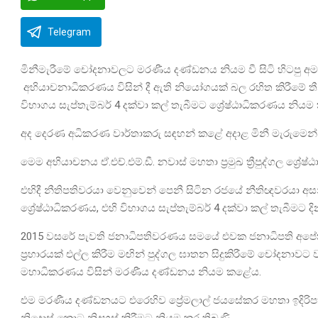
Telegram
මිනීමැරීමේ චෝදනාවලට මරණීය දණ්ඩනය නියම වී සිටි හිටපු අම
අභියාචනාධිකරණය විසින් දී ඇති නියෝගයක් බල රහිත කිරීමේ තී
විභාගය සැප්තැම්බර් 4 දක්වා කල් තැබීමට ශ්‍රේෂ්ඨාධිකරණය නිය
අද දෙරණ අධිකරණ වාර්තාකරු සඳහන් කළේ අදාළ මිනී මැරුමෙන් අ
මෙම අභියාචනය ඒ.එච්.එම්.ඩී. නවාස් මහතා ප්‍රමුඛ ත්‍රීපුද්ගල ශ්‍රේෂ
එහිදී නීතිපතිවරයා වෙනුවෙන් පෙනී සිටින රජයේ නීතිඥවරයා අස
ශ්‍රේෂ්ඨාධිකරණය, එහි විභාගය සැප්තැම්බර් 4 දක්වා කල් තැබීමට
2015 වසරේ පැවති ජනාධිපතිවරණය සමයේ එවක ජනාධිපති අපේක
ප්‍රහාරයක් එල්ල කිරීම මඟින් පුද්ගල ඝාතන සිදුකිරීමේ චෝදනා
මහාධිකරණය විසින් මරණීය දණ්ඩනය නියම කළේය.
එම මරණීය දණ්ඩනයට එරෙහිව ප්‍රේමලාල් ජයසේකර මහතා ඉදිර