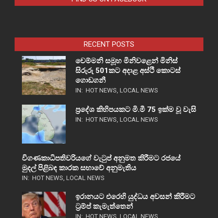
RECENT POSTS
චෙම්මනි සමූහ මිනිවළෙන් මිනිස්
සිරුරු 501කට අදාළ අස්ථි කොටස්
ගොඩගනී
IN:
HOT NEWS
,
LOCAL NEWS
ප්‍රදේශ කිහිපයකට මි.මී 75 ඉක්ම වූ වැසි
IN:
HOT NEWS
,
LOCAL NEWS
විගණකාධිපතිවරියගේ වැටුප් අනුමත කිරීමට රජයේ
මුදල් පිළිබඳ කාරක සභාවේ අනුමැතිය
IN:
HOT NEWS
,
LOCAL NEWS
ඉරානයට එරෙහි යුද්ධය අවසන් කිරීමට
ට්‍රම්ප් කැමැත්තෙන්
IN:
HOT NEWS
,
LOCAL NEWS