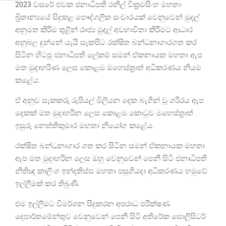
2023 වසරේ එවක ජනාධිපති රනිල් වික්‍රමසිංහ මහතා
බ්‍රිතාන්‍යයේ සිදුකළ පෞද්ගලික සංචාරයක් වෙනුවෙන් මුදල්
අනුමත කිරීම තුළින් රාජ්‍ය මුදල් අවභාවිතා කිරීමට ආධාර
අනුබල දුන්නේ යැයි සැකපිට රක්ෂිත බන්ධනාගාරගත කර
සිටින හිටපු ජනාධිපති ලේකම් සමන් ඒකනායක මහතා ඇප
මත මුදාහරිණ ලෙස කොළඹ මහෙස්ත්‍රාත් අධිකරණය නියම
කළේය.
ඒ අනුව සැකකරු රුපියල් මිලියන දෙක බැගින් වූ ශරීරය ඇප
දෙකක් මත මුදාහරින ලෙස කොළඹ කොටුව මහෙස්ත්‍රාත්
ඉසුරු නෙත්තිකුමාර මහතා නියෝග කළේය.
රක්ෂිත බන්ධනාගාර ගත කර සිටින සමන් ඒකනායක මහතා
ඇප මත මුදාහරින ලෙස ඔහු වෙනුවෙන් පෙනී සිටි ජනාධිපති
නීතිඥ කාලිංග ඉන්දතිස්ස මහතා පසුගියදා අධිකරණය හමුවේ
ඉල්ලීමක් කර තිබුණි.
එම ඉල්ලීමට විමර්ශන සිදුකරන අපරාධ පරීක්ෂණ
දෙපාර්තමේන්තුව වෙනුවෙන් පෙනී සිටි අතිරේක සොලිසිටර්