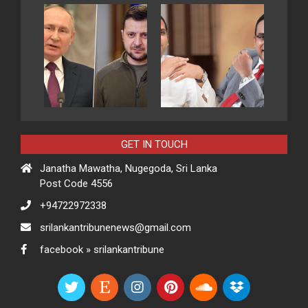
GET IN TOUCH
Janatha Mawatha, Nugegoda, Sri Lanka
Post Code 4556
+94722972338
srilankantribunenews@gmail.com
facebook » srilankantribune