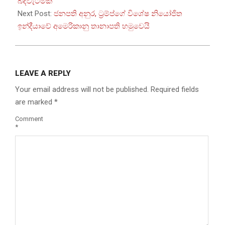
18
බිඳවැටීමක්
Next Post:
ජනපති අනුර, ට්‍රම්ප්ගේ විශේෂ නියෝජිත
ඉන්දීයාවේ අමෙරිකානු තානාපති හමුවෙයි
LEAVE A REPLY
Your email address will not be published.
Required fields
are marked
*
Comment
*