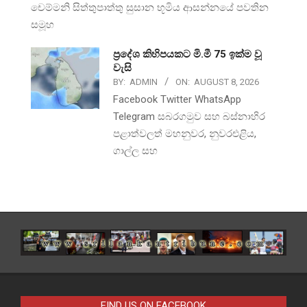
චෙම්මනි සිත්තුපාත්තු සුසාන භූමිය ආසන්නයේ පවතින
සමූහ
ප්‍රදේශ කිහිපයකට මි.මී 75 ඉක්ම වූ
වැසි
BY:
ADMIN
ON:
AUGUST 8, 2026
Facebook Twitter WhatsApp
Telegram සබරගමුව සහ බස්නාහිර
පළාත්වලත් මහනුවර, නුවරඑළිය,
ගාල්ල සහ
FIND US ON FACEBOOK