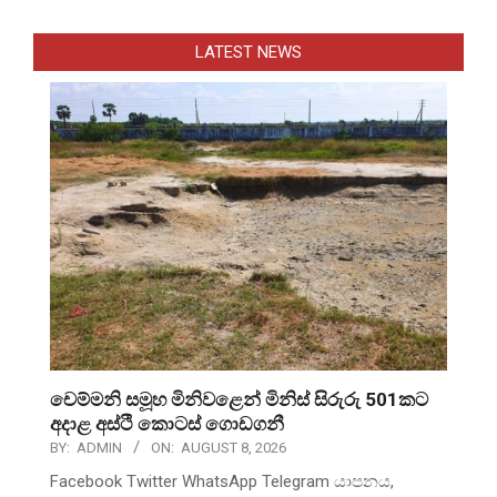
LATEST NEWS
චෙම්මනි සමූහ මිනිවළෙන් මිනිස් සිරුරු 501කට
අදාළ අස්ථි කොටස් ගොඩගනී
BY:
ADMIN
ON:
AUGUST 8, 2026
Facebook Twitter WhatsApp Telegram යාපනය,