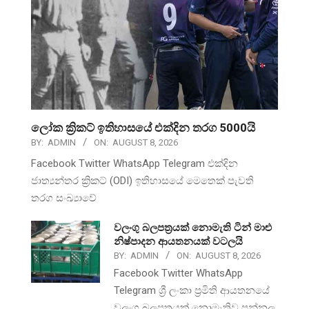
ලෝක ක්‍රිකට් ඉතිහාසයේ එක්දින තරග 5000යි
BY:
ADMIN
ON:
AUGUST 8, 2026
Facebook Twitter WhatsApp Telegram එක්දින
ජාත්‍යන්තර ක්‍රිකට් (ODI) ඉතිහාසයේ මෙතෙක් පැවති
තරග සංඛ්‍යාවේ
වලංගු බලපත්‍රයක් නොමැති ටින් මාළු
නිෂ්පාදන ආයතනයක් වටලයි
BY:
ADMIN
ON:
AUGUST 8, 2026
Facebook Twitter WhatsApp
Telegram ශ්‍රී ලංකා ප්‍රමිති ආයතනයේ
වලංගු බලපත්‍රයක් නොමැතිව පන්නල,