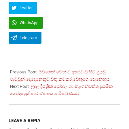
Twitter
WhatsApp
Telegram
2026-
02-
Previous Post:
මවගෙන් වෙන් වී අතරමංව සිටි උගුඩු
21
පැටවුන් දෙදෙනෙකුට වතු කම්කරුවෙකුගෙ සෙනෙහස
Next Post:
ලිදුල දිස්ත්‍රික් රෝහල හා කළගන්වත්ත ප්‍රථමික
වෛද්‍ය ප්‍රතිකාර ඒකකය නවීකරණයට
LEAVE A REPLY