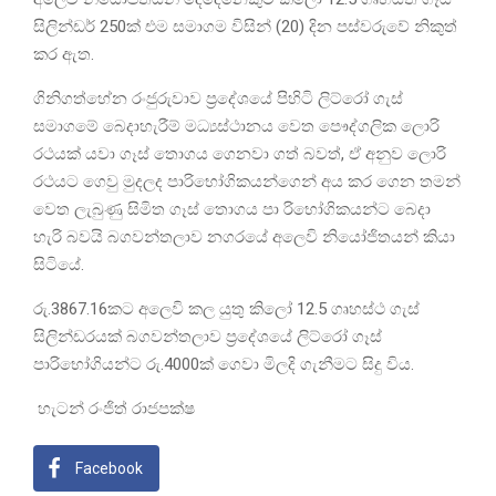
සිලින්ඩර් 250ක් එම සමාගම විසින් (20) දින පස්වරුවේ නිකුත්
කර ඇත.
ගිනිගත්හේන රංජුරුවාව ප්‍රදේශයේ පිහිටි ලිට්රෝ ගැස්
සමාගමේ බෙදාහැරීම් මධ්‍යස්ථානය වෙත පෞද්ගලික ලොරි
රථයක් යවා ගෑස් තොගය ගෙනවා ගත් බවත්, ඒ අනුව ලොරි
රථයට ගෙවු මුදලද පාරිභෝගිකයන්ගෙන් අය කර ගෙන තමන්
වෙත ලැබුණු සිමිත ගෑස් තොගය පා රිභෝගිකයන්ට බෙදා
හැරි බවයි බගවන්තලාව නගරයේ අලෙවි නියෝජිතයන් කියා
සිටියේ.
රු.3867.16කට අලෙවි කල යුතු කිලෝ 12.5 ගෘහස්ථ ගැස්
සිලින්ඩරයක් බගවන්තලාව ප්‍රදේශයේ ලිට්රෝ ගෑස්
පාරිභෝගියන්ට රු.4000ක් ගෙවා මිලදි ගැනීමට සිදු විය.
හැටන් රංජිත් රාජපක්ෂ
Facebook