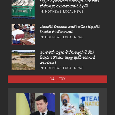
වලංගු බලපත්‍රයක් නොමැති ටින් මාළු
නිෂ්පාදන ආයතනයක් වටලයි
IN:
HOT NEWS
,
LOCAL NEWS
ශිෂ්‍යත්ව විභාගය පෙනී සිටින සිසුන්ට
විශේෂ නිවේදනයක්
IN:
HOT NEWS
,
LOCAL NEWS
චෙම්මනි සමූහ මිනිවළෙන් මිනිස්
සිරුරු 501කට අදාළ අස්ථි කොටස්
ගොඩගනී
IN:
HOT NEWS
,
LOCAL NEWS
GALLERY