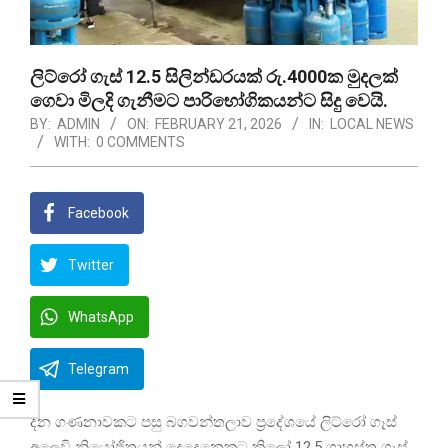
ලිට්රෝ ගැස් 12.5 සිලින්ඩරයක් රු.4000ක මුදලක්
ගෙවා මිලදි ගැනීමට පාරිභෝගිකයන්ට සිදු වෙයි.
BY:
ADMIN
ON:
FEBRUARY 21, 2026
IN:
LOCAL NEWS
WITH:
0 COMMENTS
Facebook
Twitter
WhatsApp
Telegram
දින ගණනාවකට පසු බගවන්තලාව ප්‍රදේශයේ ලිට්රෝ ගෑස්
අලෙවි නියෝජිතයන් දෙදෙනෙකුට කිලෝ 12.5 ගෘහස්ත ගෑස්