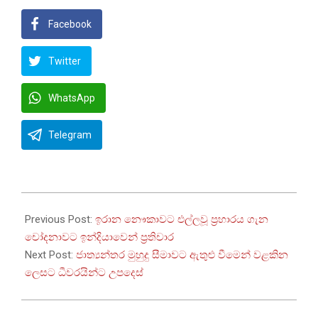
Facebook
Twitter
WhatsApp
Telegram
2026-
03-
Previous Post:
ඉරාන නෞකාවට එල්ලවූ ප්‍රහාරය ගැන
05
චෝදනාවට ඉන්දියාවෙන් ප්‍රතිචාර
Next Post:
ජාත්‍යන්තර මුහුදු සීමාවට ඇතුළු වීමෙන් වළකින
ලෙසට ධීවරයින්ට උපදෙස්