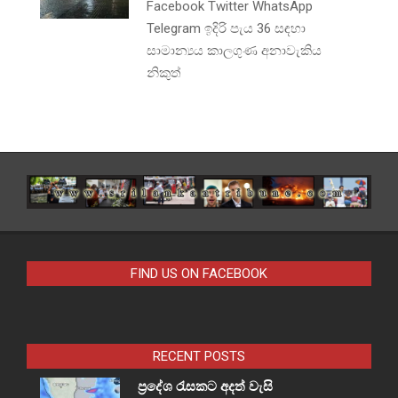
Facebook Twitter WhatsApp
Telegram ඉදිරි පැය 36 සඳහා
සාමාන්‍යය කාලගුණ අනාවැකිය
නිකුත්
FIND US ON FACEBOOK
RECENT POSTS
ප්‍රදේශ රැසකට අදත් වැසි