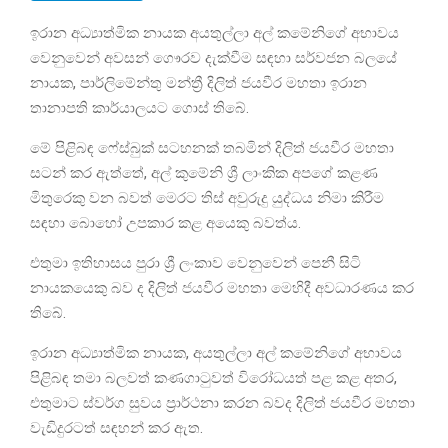
ඉරාන අධ්‍යාත්මික නායක අයතුල්ලා අල් කමේනිගේ අභාවය
වෙනුවෙන් අවසන් ගෞරව දැක්වීම සඳහා සර්වජන බලයේ
නායක, පාර්ලිමේන්තු මන්ත්‍රී දිලිත් ජයවීර මහතා ඉරාන
තානාපති කාර්යාලයට ගොස් තිබේ.
මේ පිළිබඳ ෆේස්බුක් සටහනක් තබමින් දිලිත් ජයවීර මහතා
සටන් කර ඇත්තේ, අල් කුමේනි ශ්‍රී ලාංකික අපගේ කළණ
මිතුරෙකු වන බවත් මෙරට තිස් අවුරුදු යුද්ධය නිමා කිරීම
සඳහා බොහෝ උපකාර කළ අයෙකු බවත්ය.
එතුමා ඉතිහාසය පුරා ශ්‍රී ලංකාව වෙනුවෙන් පෙනී සිටි
නායකයෙකු බව ද දිලිත් ජයවීර මහතා මෙහිදී අවධාරණය කර
තිබේ.
ඉරාන අධ්‍යාත්මික නායක, අයතුල්ලා අල් කමේනිගේ අභාවය
පිළිබඳ තමා බලවත් කණගාටුවත් විරෝධයත් පළ කළ අතර,
එතුමාට ස්වර්ග සුවය ප්‍රාර්ථනා කරන බවද දිලිත් ජයවීර මහතා
වැඩිදුරටත් සඳහන් කර ඇත.