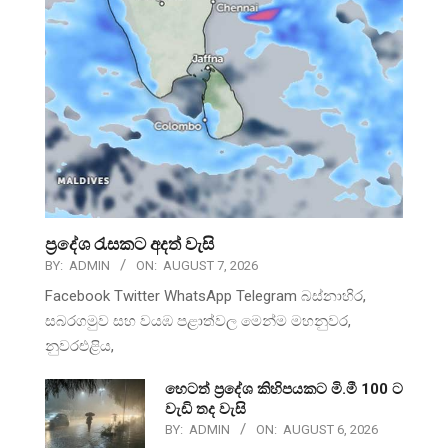
ප්‍රදේශ රැසකට අදත් වැසි
BY:
ADMIN
ON:
AUGUST 7, 2026
Facebook Twitter WhatsApp Telegram බස්නාහිර,
සබරගමුව සහ වයඹ පළාත්වල මෙන්ම මහනුවර,
නුවරඑළිය,
හෙටත් ප්‍රදේශ කිහිපයකට මි.මී 100 ට
වැඩි තද වැසි
BY:
ADMIN
ON:
AUGUST 6, 2026