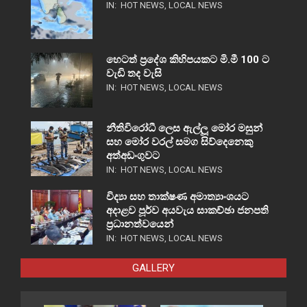
IN:
HOT NEWS
,
LOCAL NEWS
හෙටත් ප්‍රදේශ කිහිපයකට මි.මී 100 ට
වැඩි තද වැසි
IN:
HOT NEWS
,
LOCAL NEWS
නීතිවිරෝධී ලෙස ඇල්ලූ මෝර මසුන්
සහ මෝර වරල් සමග සිව්දෙනෙකු
අත්අඩංගුවට
IN:
HOT NEWS
,
LOCAL NEWS
විද්‍යා සහ තාක්ෂණ අමාත්‍යාංශයට
අදාළව පූර්ව අයවැය සාකච්ඡා ජනපති
ප්‍රධානත්වයෙන්
IN:
HOT NEWS
,
LOCAL NEWS
GALLERY